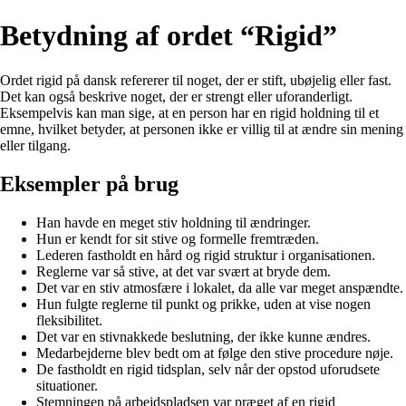
Betydning af ordet “Rigid”
Ordet rigid på dansk refererer til noget, der er stift, ubøjelig eller fast.
Det kan også beskrive noget, der er strengt eller uforanderligt.
Eksempelvis kan man sige, at en person har en rigid holdning til et
emne, hvilket betyder, at personen ikke er villig til at ændre sin mening
eller tilgang.
Eksempler på brug
Han havde en meget stiv holdning til ændringer.
Hun er kendt for sit stive og formelle fremtræden.
Lederen fastholdt en hård og rigid struktur i organisationen.
Reglerne var så stive, at det var svært at bryde dem.
Det var en stiv atmosfære i lokalet, da alle var meget anspændte.
Hun fulgte reglerne til punkt og prikke, uden at vise nogen
fleksibilitet.
Det var en stivnakkede beslutning, der ikke kunne ændres.
Medarbejderne blev bedt om at følge den stive procedure nøje.
De fastholdt en rigid tidsplan, selv når der opstod uforudsete
situationer.
Stemningen på arbejdspladsen var præget af en rigid