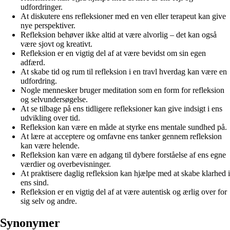
udfordringer.
At diskutere ens refleksioner med en ven eller terapeut kan give
nye perspektiver.
Refleksion behøver ikke altid at være alvorlig – det kan også
være sjovt og kreativt.
Refleksion er en vigtig del af at være bevidst om sin egen
adfærd.
At skabe tid og rum til refleksion i en travl hverdag kan være en
udfordring.
Nogle mennesker bruger meditation som en form for refleksion
og selvundersøgelse.
At se tilbage på ens tidligere refleksioner kan give indsigt i ens
udvikling over tid.
Refleksion kan være en måde at styrke ens mentale sundhed på.
At lære at acceptere og omfavne ens tanker gennem refleksion
kan være helende.
Refleksion kan være en adgang til dybere forståelse af ens egne
værdier og overbevisninger.
At praktisere daglig refleksion kan hjælpe med at skabe klarhed i
ens sind.
Refleksion er en vigtig del af at være autentisk og ærlig over for
sig selv og andre.
Synonymer