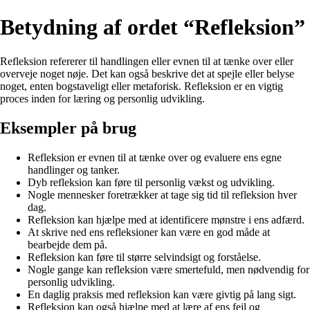
Betydning af ordet “Refleksion”
Refleksion refererer til handlingen eller evnen til at tænke over eller
overveje noget nøje. Det kan også beskrive det at spejle eller belyse
noget, enten bogstaveligt eller metaforisk. Refleksion er en vigtig
proces inden for læring og personlig udvikling.
Eksempler på brug
Refleksion er evnen til at tænke over og evaluere ens egne
handlinger og tanker.
Dyb refleksion kan føre til personlig vækst og udvikling.
Nogle mennesker foretrækker at tage sig tid til refleksion hver
dag.
Refleksion kan hjælpe med at identificere mønstre i ens adfærd.
At skrive ned ens refleksioner kan være en god måde at
bearbejde dem på.
Refleksion kan føre til større selvindsigt og forståelse.
Nogle gange kan refleksion være smertefuld, men nødvendig for
personlig udvikling.
En daglig praksis med refleksion kan være givtig på lang sigt.
Refleksion kan også hjælpe med at lære af ens fejl og