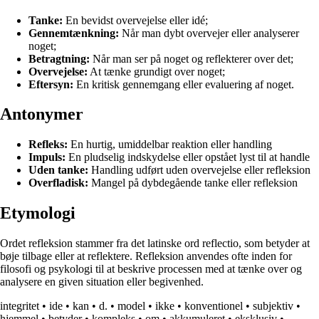
Tanke:
En bevidst overvejelse eller idé;
Gennemtænkning:
Når man dybt overvejer eller analyserer
noget;
Betragtning:
Når man ser på noget og reflekterer over det;
Overvejelse:
At tænke grundigt over noget;
Eftersyn:
En kritisk gennemgang eller evaluering af noget.
Antonymer
Refleks:
En hurtig, umiddelbar reaktion eller handling
Impuls:
En pludselig indskydelse eller opstået lyst til at handle
Uden tanke:
Handling udført uden overvejelse eller refleksion
Overfladisk:
Mangel på dybdegående tanke eller refleksion
Etymologi
Ordet refleksion stammer fra det latinske ord reflectio, som betyder at
bøje tilbage eller at reflektere. Refleksion anvendes ofte inden for
filosofi og psykologi til at beskrive processen med at tænke over og
analysere en given situation eller begivenhed.
integritet
•
ide
•
kan
•
d.
•
model
•
ikke
•
konventionel
•
subjektiv
•
hjemmel
•
betyder
•
kompleks
•
om
•
akkumuleret
•
eksklusiv
•