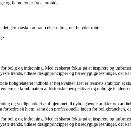
ge og fjerne rotter fra et område.
 det germanske ord ratto eller ratton, der betyder rotte.
ig
•
e for bolig og indretning. Med et skarpt fokus på at inspirere og informe
ste trends, tidløse designprincipper og bæredygtige løsninger, der kan
idle boligrelateret indhold af høj kvalitet. Det er teamets ambition at s
Gennem en kombination af historiske perspektiver og nutidige tendenser 
retning og vedligeholdelse af hjemmet til dybdegående artikler om arkitek
rbedre sit hjem, samt den professionelle inden for boligbranchen, der s
e for bolig og indretning. Med et skarpt fokus på at inspirere og informe
ste trends, tidløse designprincipper og bæredygtige løsninger, der kan