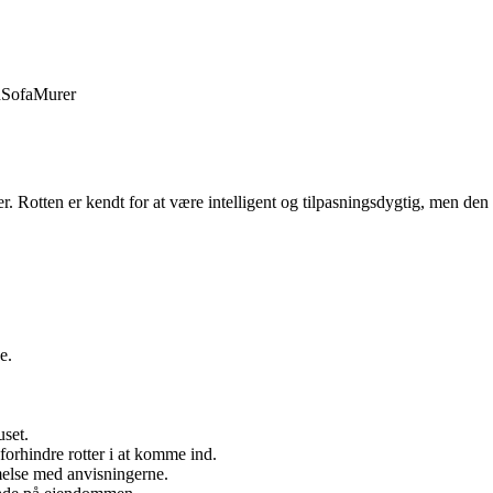
d
Sofa
Murer
der. Rotten er kendt for at være intelligent og tilpasningsdygtig, men de
e.
uset.
 forhindre rotter i at komme ind.
melse med anvisningerne.