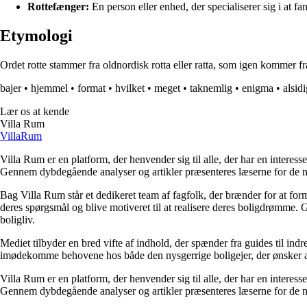
Rottefænger:
En person eller enhed, der specialiserer sig i at fan
Etymologi
Ordet rotte stammer fra oldnordisk rotta eller ratta, som igen kommer fra
bajer
•
hjemmel
•
format
•
hvilket
•
meget
•
taknemlig
•
enigma
•
alsid
Lær os at kende
Villa Rum
Villa
Rum
Villa Rum er en platform, der henvender sig til alle, der har en interess
Gennem dybdegående analyser og artikler præsenteres læserne for de nye
Bag Villa Rum står et dedikeret team af fagfolk, der brænder for at form
deres spørgsmål og blive motiveret til at realisere deres boligdrømme. 
boligliv.
Mediet tilbyder en bred vifte af indhold, der spænder fra guides til ind
imødekomme behovene hos både den nysgerrige boligejer, der ønsker at fo
Villa Rum er en platform, der henvender sig til alle, der har en interess
Gennem dybdegående analyser og artikler præsenteres læserne for de nye