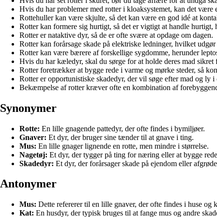
Hvis du har set rotter i skuret, bør du tage affære for at undgå 
Hvis du har problemer med rotter i kloaksystemet, kan det være en
Rottehuller kan være skjulte, så det kan være en god idé at kontak
Rotter kan formere sig hurtigt, så det er vigtigt at handle hurtigt, 
Rotter er nataktive dyr, så de er ofte svære at opdage om dagen.
Rotter kan forårsage skade på elektriske ledninger, hvilket udgør
Rotter kan være bærere af forskellige sygdomme, herunder lepto
Hvis du har kæledyr, skal du sørge for at holde deres mad sikret fo
Rotter foretrækker at bygge rede i varme og mørke steder, så kontr
Rotter er opportunistiske skadedyr, der vil søge efter mad og ly i 
Bekæmpelse af rotter kræver ofte en kombination af forebyggende
Synonymer
Rotte:
En lille gnagende pattedyr, der ofte findes i bymiljøer.
Gnaver:
Et dyr, der bruger sine tænder til at gnave i ting.
Mus:
En lille gnager lignende en rotte, men mindre i størrelse.
Nagetøj:
Et dyr, der tygger på ting for næring eller at bygge rede
Skadedyr:
Et dyr, der forårsager skade på ejendom eller afgrøde
Antonymer
Mus:
Dette refererer til en lille gnaver, der ofte findes i huse og
Kat:
En husdyr, der typisk bruges til at fange mus og andre skad