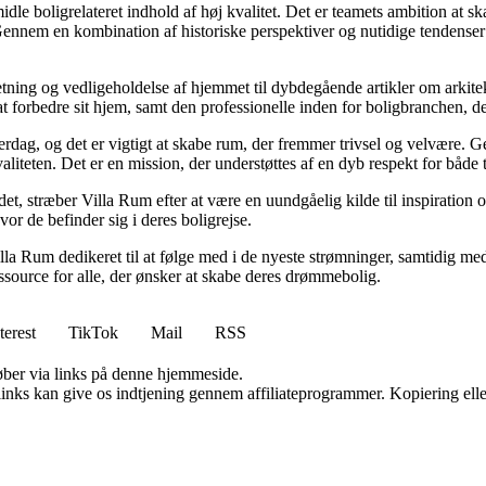
idle boligrelateret indhold af høj kvalitet. Det er teamets ambition at s
Gennem en kombination af historiske perspektiver og nutidige tendenser 
retning og vedligeholdelse af hjemmet til dybdegående artikler om arkitek
rbedre sit hjem, samt den professionelle inden for boligbranchen, der s
hverdag, og det er vigtigt at skabe rum, der fremmer trivsel og velvære.
aliteten. Det er en mission, der understøttes af en dyb respekt for både 
et, stræber Villa Rum efter at være en uundgåelig kilde til inspiration 
or de befinder sig i deres boligrejse.
illa Rum dedikeret til at følge med i de nyeste strømninger, samtidig m
essource for alle, der ønsker at skabe deres drømmebolig.
terest
TikTok
Mail
RSS
 køber via links på denne hjemmeside.
 links kan give os indtjening gennem affiliateprogrammer. Kopiering elle