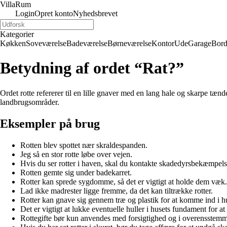
Villa
Rum
Login
Opret konto
Nyhedsbrevet
Kategorier
Køkken
Soveværelse
Badeværelse
Børneværelse
Kontor
Ude
Garage
Bor
Betydning af ordet “Rat?”
Ordet rotte refererer til en lille gnaver med en lang hale og skarpe tæn
landbrugsområder.
Eksempler på brug
Rotten blev spottet nær skraldespanden.
Jeg så en stor rotte løbe over vejen.
Hvis du ser rotter i haven, skal du kontakte skadedyrsbekæmpels
Rotten gemte sig under badekarret.
Rotter kan sprede sygdomme, så det er vigtigt at holde dem væk.
Lad ikke madrester ligge fremme, da det kan tiltrække rotter.
Rotter kan gnave sig gennem træ og plastik for at komme ind i h
Det er vigtigt at lukke eventuelle huller i husets fundament for at
Rottegifte bør kun anvendes med forsigtighed og i overensstem