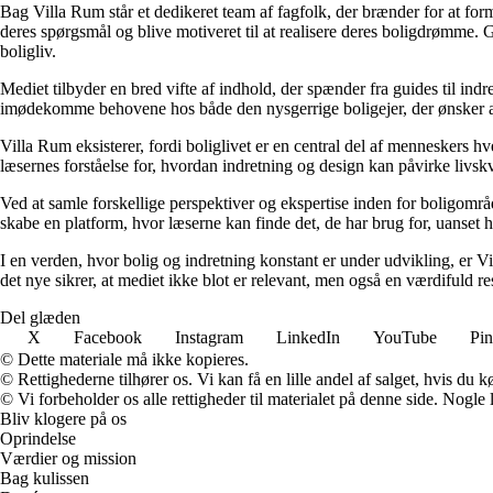
Bag Villa Rum står et dedikeret team af fagfolk, der brænder for at form
deres spørgsmål og blive motiveret til at realisere deres boligdrømme. 
boligliv.
Mediet tilbyder en bred vifte af indhold, der spænder fra guides til ind
imødekomme behovene hos både den nysgerrige boligejer, der ønsker at fo
Villa Rum eksisterer, fordi boliglivet er en central del af menneskers 
læsernes forståelse for, hvordan indretning og design kan påvirke livskv
Ved at samle forskellige perspektiver og ekspertise inden for boligområd
skabe en platform, hvor læserne kan finde det, de har brug for, uanset hv
I en verden, hvor bolig og indretning konstant er under udvikling, er V
det nye sikrer, at mediet ikke blot er relevant, men også en værdifuld r
Del glæden
X
Facebook
Instagram
LinkedIn
YouTube
Pin
© Dette materiale må ikke kopieres.
© Rettighederne tilhører os. Vi kan få en lille andel af salget, hvis du
© Vi forbeholder os alle rettigheder til materialet på denne side. Nogle
Bliv klogere på os
Oprindelse
Værdier og mission
Bag kulissen