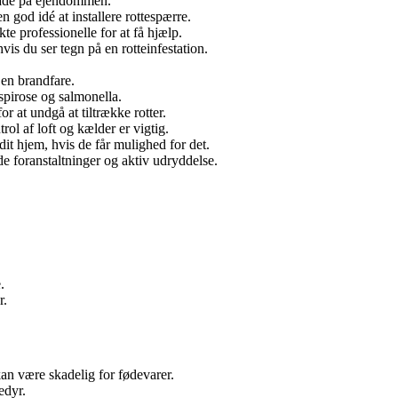
skade på ejendommen.
 god idé at installere rottespærre.
te professionelle for at få hjælp.
hvis du ser tegn på en rotteinfestation.
 en brandfare.
spirose og salmonella.
r at undgå at tiltrække rotter.
ol af loft og kælder er vigtig.
dit hjem, hvis de får mulighed for det.
 foranstaltninger og aktiv udryddelse.
.
r.
 kan være skadelig for fødevarer.
edyr.