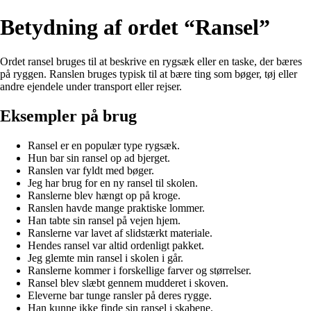
Betydning af ordet “Ransel”
Ordet ransel bruges til at beskrive en rygsæk eller en taske, der bæres
på ryggen. Ranslen bruges typisk til at bære ting som bøger, tøj eller
andre ejendele under transport eller rejser.
Eksempler på brug
Ransel er en populær type rygsæk.
Hun bar sin ransel op ad bjerget.
Ranslen var fyldt med bøger.
Jeg har brug for en ny ransel til skolen.
Ranslerne blev hængt op på kroge.
Ranslen havde mange praktiske lommer.
Han tabte sin ransel på vejen hjem.
Ranslerne var lavet af slidstærkt materiale.
Hendes ransel var altid ordenligt pakket.
Jeg glemte min ransel i skolen i går.
Ranslerne kommer i forskellige farver og størrelser.
Ransel blev slæbt gennem mudderet i skoven.
Eleverne bar tunge ransler på deres rygge.
Han kunne ikke finde sin ransel i skabene.