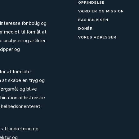
OPRINDELSE
VÆRDIER OG MISSION
BAG KULISSEN
 interesse for bolig og
DONÉR
ar mediet til formål at
VORES ADRESSER
 analyser og artikler
cipper og
for at formidle
n at skabe en tryg og
pørgsmål og blive
ination af historiske
 helhedsorienteret
s til indretning og
ektur og