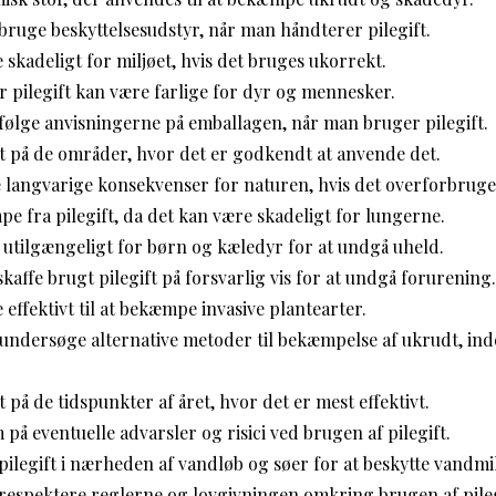
t bruge beskyttelsesudstyr, når man håndterer pilegift.
e skadeligt for miljøet, hvis det bruges ukorrekt.
 pilegift kan være farlige for dyr og mennesker.
t følge anvisningerne på emballagen, når man bruger pilegift.
t på de områder, hvor det er godkendt at anvende det.
e langvarige konsekvenser for naturen, hvis det overforbruge
e fra pilegift, da det kan være skadeligt for lungerne.
 utilgængeligt for børn og kæledyr for at undgå uheld.
kaffe brugt pilegift på forsvarlig vis for at undgå forurening.
 effektivt til at bekæmpe invasive plantearter.
t undersøge alternative metoder til bekæmpelse af ukrudt, i
 på de tidspunkter af året, hvor det er mest effektivt.
 eventuelle advarsler og risici ved brugen af pilegift.
ilegift i nærheden af vandløb og søer for at beskytte vandmil
t respektere reglerne og lovgivningen omkring brugen af pileg