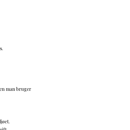
s.
nden man bruger
jøet.
ift.