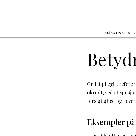
KØKKEN
SOVEV
Betydn
Ordet pilegift referer
ukrudt, ved at sprøjt
forsigtighed og i ov
Eksempler på
Pilegift er et k