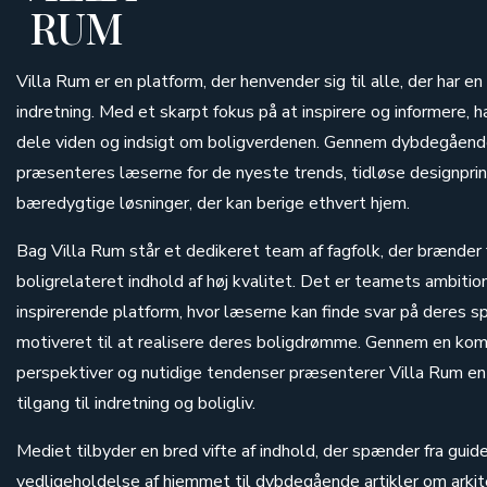
RUM
Villa Rum er en platform, der henvender sig til alle, der har en
indretning. Med et skarpt fokus på at inspirere og informere, h
dele viden og indsigt om boligverdenen. Gennem dybdegående
præsenteres læserne for de nyeste trends, tidløse designprin
bæredygtige løsninger, der kan berige ethvert hjem.
Bag Villa Rum står et dedikeret team af fagfolk, der brænder 
boligrelateret indhold af høj kvalitet. Det er teamets ambitio
inspirerende platform, hvor læserne kan finde svar på deres s
motiveret til at realisere deres boligdrømme. Gennem en komb
perspektiver og nutidige tendenser præsenterer Villa Rum en
tilgang til indretning og boligliv.
Mediet tilbyder en bred vifte af indhold, der spænder fra guide
vedligeholdelse af hjemmet til dybdegående artikler om arkit