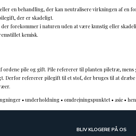
 eller en behandling, der kan neutralisere virkningen af en for
legift, der er skadeligt.
der forekommer i naturen uden at være kunstig eller skadeli
fremstillet kemisk.
af ordene pile og gift. Pile refererer til planten piletræ, mens
t. Derfor refererer pilegift til et stof, der bruges til at dræb
ræer.
ingninger
•
underholdning
•
omdrejningspunktet
•
asie
•
hen
BLIV KLOGERE PÅ OS