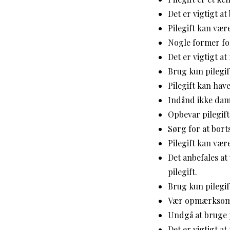
Det er vigtigt a
Pilegift kan vær
Nogle former for
Det er vigtigt a
Brug kun pilegif
Pilegift kan hav
Indånd ikke damp
Opbevar pilegift
Sørg for at borts
Pilegift kan være
Det anbefales a
pilegift.
Brug kun pilegift
Vær opmærksom på
Undgå at bruge p
Det er vigtigt a