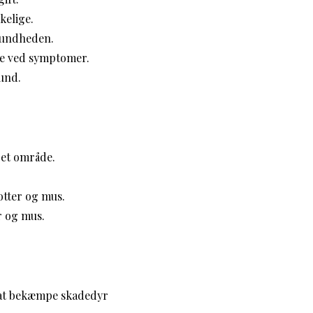
kelige.
 sundheden.
ge ved symptomer.
rund.
 et område.
otter og mus.
r og mus.
til at bekæmpe skadedyr