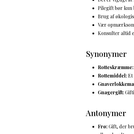
Pilegift bør kun
Brug af økologisk
Vær opmærksom p
Konsulter altid 
Synonymer
Rotteskræmme:
Rottemiddel:
Et 
Gnaverlokkema
Gnagergift:
Gift
Antonymer
Frø:
Gift, der br