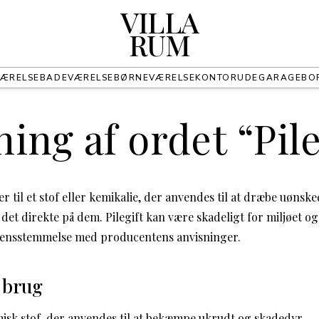
VILLA
RUM
ÆRELSE
BADEVÆRELSE
BØRNEVÆRELSE
KONTOR
UDE
GARAGE
BO
ing af ordet “Pile
er til et stof eller kemikalie, der anvendes til at dræbe uønske
e det direkte på dem. Pilegift kan være skadeligt for miljøet 
erensstemmelse med producentens anvisninger.
 brug
emisk stof, der anvendes til at bekæmpe ukrudt og skadedyr.