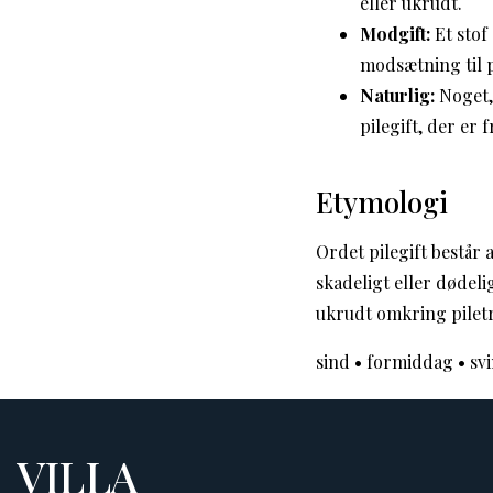
eller ukrudt.
Modgift:
Et stof
modsætning til pi
Naturlig:
Noget, 
pilegift, der er 
Etymologi
Ordet pilegift består 
skadeligt eller dødelig
ukrudt omkring pilet
sind
•
formiddag
•
sv
VILLA