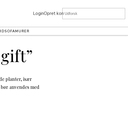
Login
Opret konto
RD
SOFA
MURER
gift”
de planter, især
og bør anvendes med