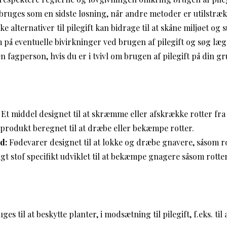
 bruges som en sidste løsning, når andre metoder er utilstræk
e alternativer til pilegift kan bidrage til at skåne miljøet og
å eventuelle bivirkninger ved brugen af pilegift og søg læ
en fagperson, hvis du er i tvivl om brugen af pilegift på din g
Et middel designet til at skræmme eller afskrække rotter fra
produkt beregnet til at dræbe eller bekæmpe rotter.
d:
Fødevarer designet til at lokke og dræbe gnavere, såsom r
igt stof specifikt udviklet til at bekæmpe gnagere såsom rotte
uges til at beskytte planter, i modsætning til pilegift, f.eks. 