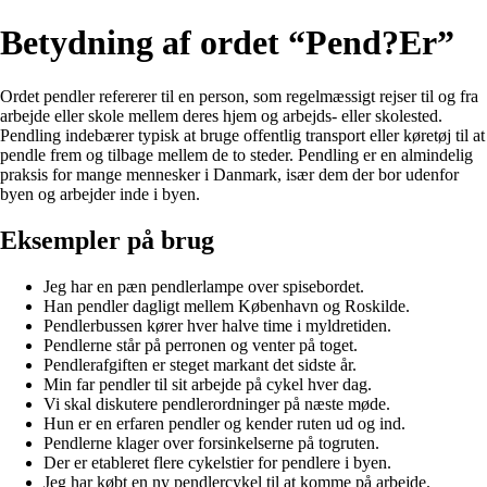
Betydning af ordet “Pend?Er”
Ordet pendler refererer til en person, som regelmæssigt rejser til og fra
arbejde eller skole mellem deres hjem og arbejds- eller skolested.
Pendling indebærer typisk at bruge offentlig transport eller køretøj til at
pendle frem og tilbage mellem de to steder. Pendling er en almindelig
praksis for mange mennesker i Danmark, især dem der bor udenfor
byen og arbejder inde i byen.
Eksempler på brug
Jeg har en pæn pendlerlampe over spisebordet.
Han pendler dagligt mellem København og Roskilde.
Pendlerbussen kører hver halve time i myldretiden.
Pendlerne står på perronen og venter på toget.
Pendlerafgiften er steget markant det sidste år.
Min far pendler til sit arbejde på cykel hver dag.
Vi skal diskutere pendlerordninger på næste møde.
Hun er en erfaren pendler og kender ruten ud og ind.
Pendlerne klager over forsinkelserne på togruten.
Der er etableret flere cykelstier for pendlere i byen.
Jeg har købt en ny pendlercykel til at komme på arbejde.