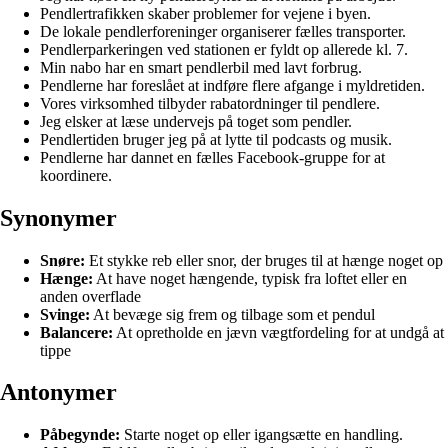
Pendlertrafikken skaber problemer for vejene i byen.
De lokale pendlerforeninger organiserer fælles transporter.
Pendlerparkeringen ved stationen er fyldt op allerede kl. 7.
Min nabo har en smart pendlerbil med lavt forbrug.
Pendlerne har foreslået at indføre flere afgange i myldretiden.
Vores virksomhed tilbyder rabatordninger til pendlere.
Jeg elsker at læse undervejs på toget som pendler.
Pendlertiden bruger jeg på at lytte til podcasts og musik.
Pendlerne har dannet en fælles Facebook-gruppe for at
koordinere.
Synonymer
Snøre:
Et stykke reb eller snor, der bruges til at hænge noget op
Hænge:
At have noget hængende, typisk fra loftet eller en
anden overflade
Svinge:
At bevæge sig frem og tilbage som et pendul
Balancere:
At opretholde en jævn vægtfordeling for at undgå at
tippe
Antonymer
Påbegynde:
Starte noget op eller igangsætte en handling.