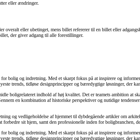
tter eller ændringer.
 overalt eller ubetinget, mens billet refererer til en billet eller adgangsk
let, der giver adgang til alle forestillinger.
e for bolig og indretning. Med et skarpt fokus på at inspirere og informe
ste trends, tidløse designprincipper og bæredygtige løsninger, der kan
idle boligrelateret indhold af høj kvalitet. Det er teamets ambition at s
Gennem en kombination af historiske perspektiver og nutidige tendenser 
retning og vedligeholdelse af hjemmet til dybdegående artikler om arkitek
rbedre sit hjem, samt den professionelle inden for boligbranchen, der s
e for bolig og indretning. Med et skarpt fokus på at inspirere og informe
ste trends, tidløse designprincipper og bæredygtige løsninger, der kan