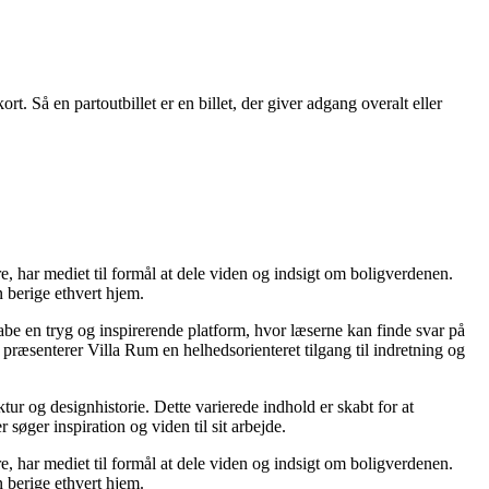
ort. Så en partoutbillet er en billet, der giver adgang overalt eller
re, har mediet til formål at dele viden og indsigt om boligverdenen.
 berige ethvert hjem.
kabe en tryg og inspirerende platform, hvor læserne kan finde svar på
præsenterer Villa Rum en helhedsorienteret tilgang til indretning og
tur og designhistorie. Dette varierede indhold er skabt for at
øger inspiration og viden til sit arbejde.
re, har mediet til formål at dele viden og indsigt om boligverdenen.
 berige ethvert hjem.