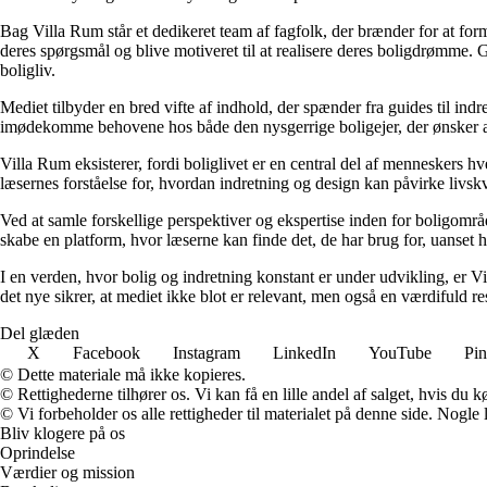
Bag Villa Rum står et dedikeret team af fagfolk, der brænder for at form
deres spørgsmål og blive motiveret til at realisere deres boligdrømme. 
boligliv.
Mediet tilbyder en bred vifte af indhold, der spænder fra guides til ind
imødekomme behovene hos både den nysgerrige boligejer, der ønsker at fo
Villa Rum eksisterer, fordi boliglivet er en central del af menneskers 
læsernes forståelse for, hvordan indretning og design kan påvirke livskv
Ved at samle forskellige perspektiver og ekspertise inden for boligområd
skabe en platform, hvor læserne kan finde det, de har brug for, uanset hv
I en verden, hvor bolig og indretning konstant er under udvikling, er V
det nye sikrer, at mediet ikke blot er relevant, men også en værdifuld r
Del glæden
X
Facebook
Instagram
LinkedIn
YouTube
Pin
© Dette materiale må ikke kopieres.
© Rettighederne tilhører os. Vi kan få en lille andel af salget, hvis du
© Vi forbeholder os alle rettigheder til materialet på denne side. Nogle
Bliv klogere på os
Oprindelse
Værdier og mission