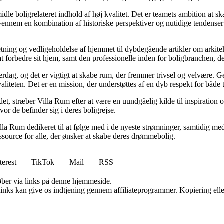
idle boligrelateret indhold af høj kvalitet. Det er teamets ambition at s
Gennem en kombination af historiske perspektiver og nutidige tendenser 
retning og vedligeholdelse af hjemmet til dybdegående artikler om arkitek
rbedre sit hjem, samt den professionelle inden for boligbranchen, der s
hverdag, og det er vigtigt at skabe rum, der fremmer trivsel og velvære.
aliteten. Det er en mission, der understøttes af en dyb respekt for både 
et, stræber Villa Rum efter at være en uundgåelig kilde til inspiration 
or de befinder sig i deres boligrejse.
illa Rum dedikeret til at følge med i de nyeste strømninger, samtidig m
essource for alle, der ønsker at skabe deres drømmebolig.
terest
TikTok
Mail
RSS
 køber via links på denne hjemmeside.
 links kan give os indtjening gennem affiliateprogrammer. Kopiering elle