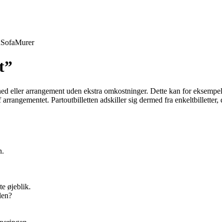
d
Sofa
Murer
t”
ivenhed eller arrangement uden ekstra omkostninger. Dette kan for eksem
af arrangementet. Partoutbilletten adskiller sig dermed fra enkeltbilletter
n.
te øjeblik.
alen?