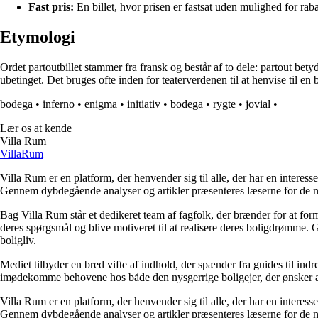
Fast pris:
En billet, hvor prisen er fastsat uden mulighed for raba
Etymologi
Ordet partoutbillet stammer fra fransk og består af to dele: partout betyder
ubetinget. Det bruges ofte inden for teaterverdenen til at henvise til en bil
bodega
•
inferno
•
enigma
•
initiativ
•
bodega
•
rygte
•
jovial
•
Lær os at kende
Villa Rum
Villa
Rum
Villa Rum er en platform, der henvender sig til alle, der har en interess
Gennem dybdegående analyser og artikler præsenteres læserne for de nye
Bag Villa Rum står et dedikeret team af fagfolk, der brænder for at form
deres spørgsmål og blive motiveret til at realisere deres boligdrømme. 
boligliv.
Mediet tilbyder en bred vifte af indhold, der spænder fra guides til ind
imødekomme behovene hos både den nysgerrige boligejer, der ønsker at fo
Villa Rum er en platform, der henvender sig til alle, der har en interess
Gennem dybdegående analyser og artikler præsenteres læserne for de nye