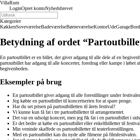
Villa
Rum
Login
Opret konto
Nyhedsbrevet
Kategorier
Køkken
Soveværelse
Badeværelse
Børneværelse
Kontor
Ude
Garage
Bor
Betydning af ordet “Partoutbille
En partoutbillet er en billet, der giver adgang til alle dele af en beg
partoutbillet har adgang til alle koncerter, foredrag eller kampe i løbet 
begivenheden.
Eksempler på brug
En partoutbillet giver adgang til alle forestillinger under festivale
Jeg købte en partoutbillet til koncertserien for at spare penge.
Har du set prisen på partoutbilletten til årets festival?
Vi kunne kun få fat i tre partoutbilletter til arrangementet.
Det var en udsolgt koncert, men jeg fik fat i en partoutbillet i sids
Er det bedre at købe en partoutbillet eller enkeltbilletter til festiv
Min veninde skaffede os partoutbilletter til teaterforestillingen.
Med en partoutbillet kan du nyde alle filmene på filmfestivalen.