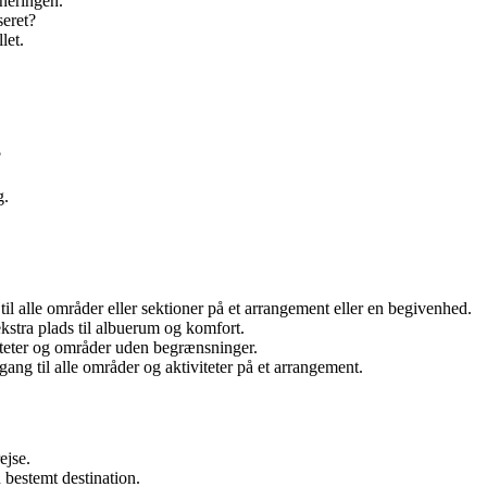
rneringen.
seret?
let.
?
g.
til alle områder eller sektioner på et arrangement eller en begivenhed.
kstra plads til albuerum og komfort.
iliteter og områder uden begrænsninger.
gang til alle områder og aktiviteter på et arrangement.
ejse.
n bestemt destination.