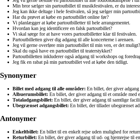
Jeg vil gerne bestille en partoutbillet til alle fodboldkampene i tu
Min bror sælger sin partoutbillet til musikfestivalen, er du interes
Jeg kan ikke deltage i hele festivalen, så jeg sælger min partoutbil
Har du prøvet at købe en partoutbillet online før?
Vi planlægger at købe partoutbilletter til hele arrangementet.
Hvordan kan jeg identificere en falsk partoutbillet?
Vi skal sørge for at have vores partoutbilletter klar til festivalen.
Partoutbilletten giver dig adgang til alle koncerterne i arenaen.
Jeg vil gerne overføre min partoutbillet til min ven, er det muligt
Skal du også have en partoutbillet til teaterstykket?
Partoutbilletten inkluderer også adgang til workshops og foredra
Jeg fik en rabat på min partoutbillet ved at købe den tidligt.
Synonymer
Billet med adgang til alle områder:
En billet, der giver adgang 
Albuerumsbillet:
En billet, der giver adgang til et område med e
Totaladgangsbillet:
En billet, der giver adgang til samtlige fac
Ubegrænset adgangsbillet:
En billet, der tillader ubegrænset ad
Antonymer
Enkeltbillet:
En billet til en enkelt rejse uden mulighed for returr
Returbillet:
En billet, der giver adgang til ud- og hjemrejse til e