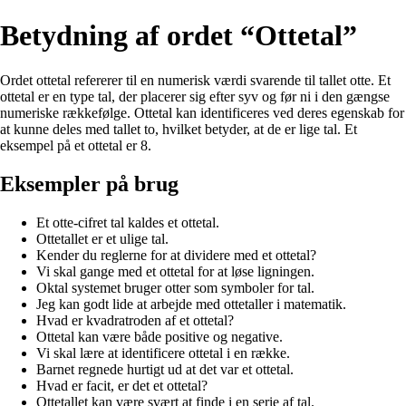
Betydning af ordet “Ottetal”
Ordet ottetal refererer til en numerisk værdi svarende til tallet otte. Et
ottetal er en type tal, der placerer sig efter syv og før ni i den gængse
numeriske rækkefølge. Ottetal kan identificeres ved deres egenskab for
at kunne deles med tallet to, hvilket betyder, at de er lige tal. Et
eksempel på et ottetal er 8.
Eksempler på brug
Et otte-cifret tal kaldes et ottetal.
Ottetallet er et ulige tal.
Kender du reglerne for at dividere med et ottetal?
Vi skal gange med et ottetal for at løse ligningen.
Oktal systemet bruger otter som symboler for tal.
Jeg kan godt lide at arbejde med ottetaller i matematik.
Hvad er kvadratroden af et ottetal?
Ottetal kan være både positive og negative.
Vi skal lære at identificere ottetal i en række.
Barnet regnede hurtigt ud at det var et ottetal.
Hvad er facit, er det et ottetal?
Ottetallet kan være svært at finde i en serie af tal.