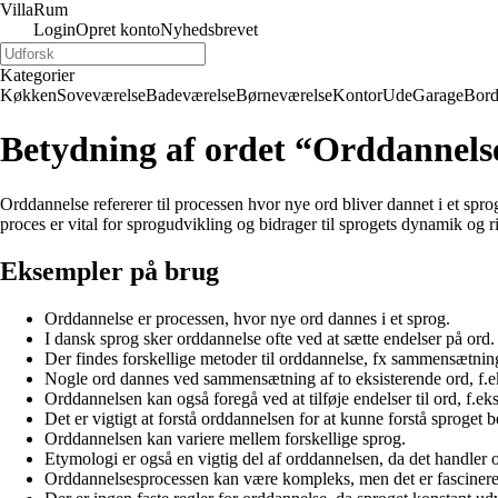
Villa
Rum
Login
Opret konto
Nyhedsbrevet
Kategorier
Køkken
Soveværelse
Badeværelse
Børneværelse
Kontor
Ude
Garage
Bor
Betydning af ordet “Orddannels
Orddannelse refererer til processen hvor nye ord bliver dannet i et spro
proces er vital for sprogudvikling og bidrager til sprogets dynamik og 
Eksempler på brug
Orddannelse er processen, hvor nye ord dannes i et sprog.
I dansk sprog sker orddannelse ofte ved at sætte endelser på ord.
Der findes forskellige metoder til orddannelse, fx sammensætnin
Nogle ord dannes ved sammensætning af to eksisterende ord, f.e
Orddannelsen kan også foregå ved at tilføje endelser til ord, f.ek
Det er vigtigt at forstå orddannelsen for at kunne forstå sproget b
Orddannelsen kan variere mellem forskellige sprog.
Etymologi er også en vigtig del af orddannelsen, da det handler 
Orddannelsesprocessen kan være kompleks, men det er fascineren