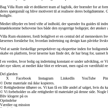
Bag Villa Rum står et dedikeret team af fagfolk, der brænder for at form
deres spørgsmål og blive motiveret til at realisere deres boligdrømme. 
boligliv.
Mediet tilbyder en bred vifte af indhold, der spænder fra guides til ind
imødekomme behovene hos både den nysgerrige boligejer, der ønsker at fo
Villa Rum eksisterer, fordi boliglivet er en central del af menneskers 
læsernes forståelse for, hvordan indretning og design kan påvirke livskv
Ved at samle forskellige perspektiver og ekspertise inden for boligområd
skabe en platform, hvor læserne kan finde det, de har brug for, uanset hv
I en verden, hvor bolig og indretning konstant er under udvikling, er V
det nye sikrer, at mediet ikke blot er relevant, men også en værdifuld r
Del glæden
X
Facebook
Instagram
LinkedIn
YouTube
Pin
© Dette materiale må ikke kopieres.
© Rettighederne tilhører os. Vi kan få en lille andel af salget, hvis du
© Vi forbeholder os alle rettigheder til materialet på denne side. Nogle
Bliv klogere på os
Oprindelse
Værdier og mission