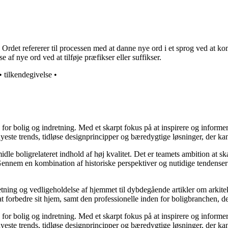
et refererer til processen med at danne nye ord i et sprog ved at komb
af nye ord ved at tilføje præfikser eller suffikser.
•
tilkendegivelse
•
e for bolig og indretning. Med et skarpt fokus på at inspirere og informe
ste trends, tidløse designprincipper og bæredygtige løsninger, der kan
idle boligrelateret indhold af høj kvalitet. Det er teamets ambition at s
Gennem en kombination af historiske perspektiver og nutidige tendenser 
retning og vedligeholdelse af hjemmet til dybdegående artikler om arkitek
rbedre sit hjem, samt den professionelle inden for boligbranchen, der s
e for bolig og indretning. Med et skarpt fokus på at inspirere og informe
ste trends, tidløse designprincipper og bæredygtige løsninger, der kan