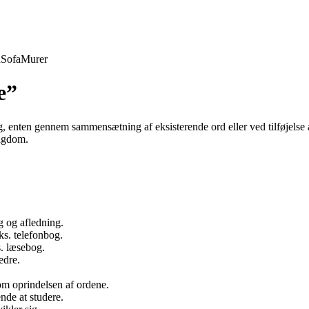
d
Sofa
Murer
e”
g, enten gennem sammensætning af eksisterende ord eller ved tilføjelse a
rigdom.
g og afledning.
ks. telefonbog.
s. læsebog.
edre.
om oprindelsen af ordene.
de at studere.