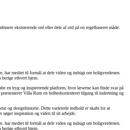
inere eksisterende ord eller dele af ord på en regelbaseret måde.
re, har mediet til formål at dele viden og indsigt om boligverdenen.
 berige ethvert hjem.
kabe en tryg og inspirerende platform, hvor læserne kan finde svar på
præsenterer Villa Rum en helhedsorienteret tilgang til indretning og
tur og designhistorie. Dette varierede indhold er skabt for at
øger inspiration og viden til sit arbejde.
re, har mediet til formål at dele viden og indsigt om boligverdenen.
 berige ethvert hjem.