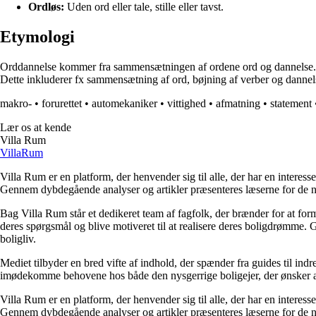
Ordløs:
Uden ord eller tale, stille eller tavst.
Etymologi
Orddannelse kommer fra sammensætningen af ordene ord og dannelse. Ord
Dette inkluderer fx sammensætning af ord, bøjning af verber og dannelse 
makro-
•
forurettet
•
automekaniker
•
vittighed
•
afmatning
•
statement
Lær os at kende
Villa Rum
Villa
Rum
Villa Rum er en platform, der henvender sig til alle, der har en interess
Gennem dybdegående analyser og artikler præsenteres læserne for de nye
Bag Villa Rum står et dedikeret team af fagfolk, der brænder for at form
deres spørgsmål og blive motiveret til at realisere deres boligdrømme. 
boligliv.
Mediet tilbyder en bred vifte af indhold, der spænder fra guides til ind
imødekomme behovene hos både den nysgerrige boligejer, der ønsker at fo
Villa Rum er en platform, der henvender sig til alle, der har en interess
Gennem dybdegående analyser og artikler præsenteres læserne for de nye