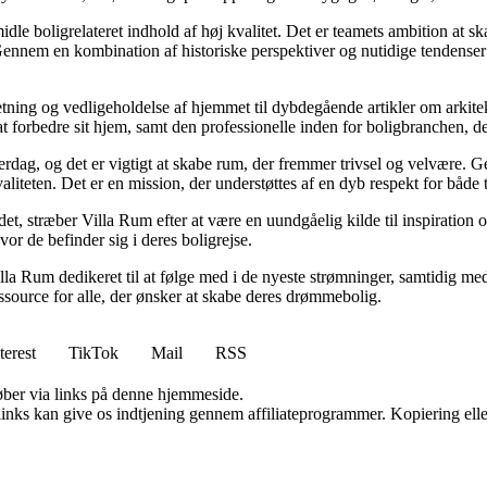
idle boligrelateret indhold af høj kvalitet. Det er teamets ambition at s
Gennem en kombination af historiske perspektiver og nutidige tendenser 
retning og vedligeholdelse af hjemmet til dybdegående artikler om arkitek
rbedre sit hjem, samt den professionelle inden for boligbranchen, der s
hverdag, og det er vigtigt at skabe rum, der fremmer trivsel og velvære.
aliteten. Det er en mission, der understøttes af en dyb respekt for både 
et, stræber Villa Rum efter at være en uundgåelig kilde til inspiration 
or de befinder sig i deres boligrejse.
illa Rum dedikeret til at følge med i de nyeste strømninger, samtidig m
essource for alle, der ønsker at skabe deres drømmebolig.
terest
TikTok
Mail
RSS
 køber via links på denne hjemmeside.
 links kan give os indtjening gennem affiliateprogrammer. Kopiering elle