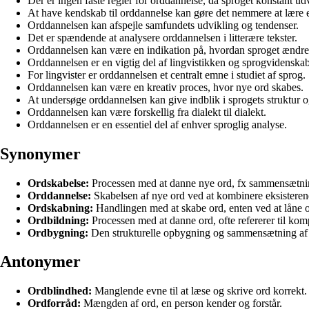
Der er ingen faste regler for orddannelse, da sproget konstant udv
At have kendskab til orddannelse kan gøre det nemmere at lære e
Orddannelsen kan afspejle samfundets udvikling og tendenser.
Det er spændende at analysere orddannelsen i litterære tekster.
Orddannelsen kan være en indikation på, hvordan sproget ændrer 
Orddannelsen er en vigtig del af lingvistikken og sprogvidenska
For lingvister er orddannelsen et centralt emne i studiet af sprog.
Orddannelsen kan være en kreativ proces, hvor nye ord skabes.
At undersøge orddannelsen kan give indblik i sprogets struktur o
Orddannelsen kan være forskellig fra dialekt til dialekt.
Orddannelsen er en essentiel del af enhver sproglig analyse.
Synonymer
Ordskabelse:
Processen med at danne nye ord, fx sammensætning
Orddannelse:
Skabelsen af nye ord ved at kombinere eksisterend
Ordskabning:
Handlingen med at skabe ord, enten ved at låne or
Ordbildning:
Processen med at danne ord, ofte refererer til ko
Ordbygning:
Den strukturelle opbygning og sammensætning af o
Antonymer
Ordblindhed:
Manglende evne til at læse og skrive ord korrekt.
Ordforråd:
Mængden af ord, en person kender og forstår.