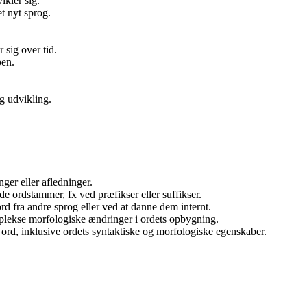
ikler sig.
t nyt sprog.
sig over tid.
ben.
g udvikling.
er eller afledninger.
e ordstammer, fx ved præfikser eller suffikser.
d fra andre sprog eller ved at danne dem internt.
mplekse morfologiske ændringer i ordets opbygning.
rd, inklusive ordets syntaktiske og morfologiske egenskaber.