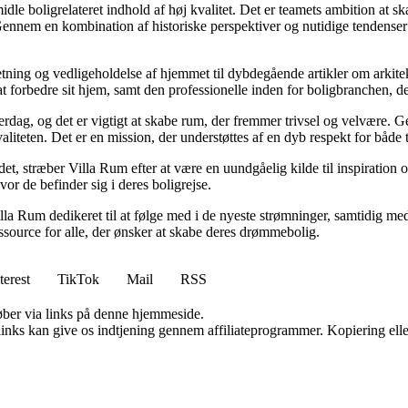
idle boligrelateret indhold af høj kvalitet. Det er teamets ambition at s
Gennem en kombination af historiske perspektiver og nutidige tendenser 
retning og vedligeholdelse af hjemmet til dybdegående artikler om arkitek
rbedre sit hjem, samt den professionelle inden for boligbranchen, der s
hverdag, og det er vigtigt at skabe rum, der fremmer trivsel og velvære.
aliteten. Det er en mission, der understøttes af en dyb respekt for både 
et, stræber Villa Rum efter at være en uundgåelig kilde til inspiration 
or de befinder sig i deres boligrejse.
illa Rum dedikeret til at følge med i de nyeste strømninger, samtidig m
essource for alle, der ønsker at skabe deres drømmebolig.
terest
TikTok
Mail
RSS
 køber via links på denne hjemmeside.
 links kan give os indtjening gennem affiliateprogrammer. Kopiering elle