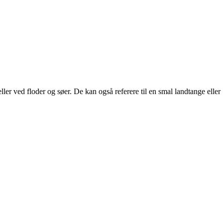
ller ved floder og søer. De kan også referere til en smal landtange eller