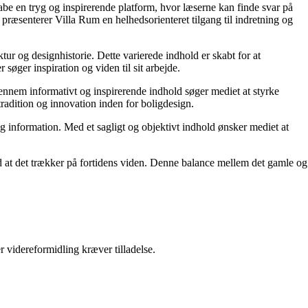
kabe en tryg og inspirerende platform, hvor læserne kan finde svar på
præsenterer Villa Rum en helhedsorienteret tilgang til indretning og
tur og designhistorie. Dette varierede indhold er skabt for at
øger inspiration og viden til sit arbejde.
 Gennem informativt og inspirerende indhold søger mediet at styrke
tradition og innovation inden for boligdesign.
og information. Med et sagligt og objektivt indhold ønsker mediet at
ed at det trækker på fortidens viden. Denne balance mellem det gamle og
r videreformidling kræver tilladelse.