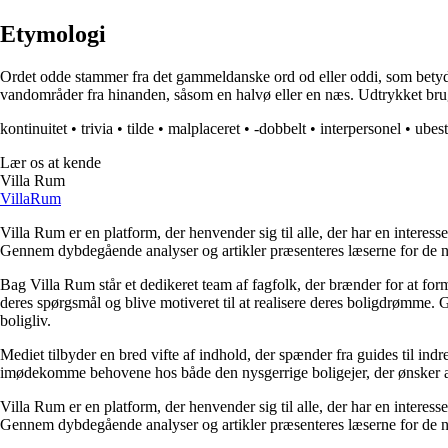
Etymologi
Ordet odde stammer fra det gammeldanske ord od eller oddi, som betyder 
vandområder fra hinanden, såsom en halvø eller en næs. Udtrykket bruges
kontinuitet
•
trivia
•
tilde
•
malplaceret
•
-dobbelt
•
interpersonel
•
ubest
Lær os at kende
Villa Rum
Villa
Rum
Villa Rum er en platform, der henvender sig til alle, der har en interess
Gennem dybdegående analyser og artikler præsenteres læserne for de nye
Bag Villa Rum står et dedikeret team af fagfolk, der brænder for at form
deres spørgsmål og blive motiveret til at realisere deres boligdrømme. 
boligliv.
Mediet tilbyder en bred vifte af indhold, der spænder fra guides til ind
imødekomme behovene hos både den nysgerrige boligejer, der ønsker at fo
Villa Rum er en platform, der henvender sig til alle, der har en interess
Gennem dybdegående analyser og artikler præsenteres læserne for de nye