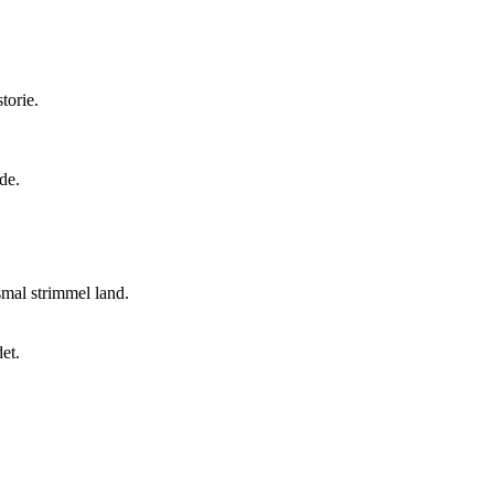
torie.
de.
smal strimmel land.
et.