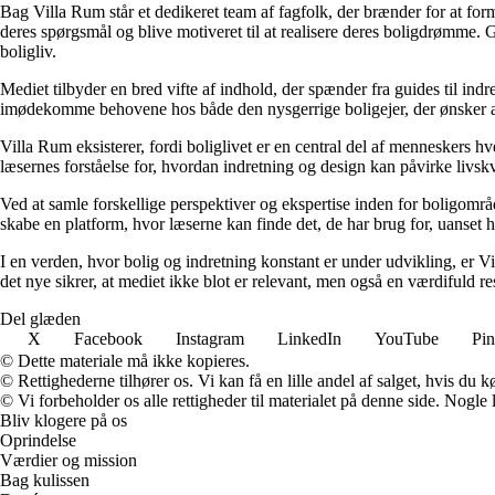
Bag Villa Rum står et dedikeret team af fagfolk, der brænder for at form
deres spørgsmål og blive motiveret til at realisere deres boligdrømme. 
boligliv.
Mediet tilbyder en bred vifte af indhold, der spænder fra guides til ind
imødekomme behovene hos både den nysgerrige boligejer, der ønsker at fo
Villa Rum eksisterer, fordi boliglivet er en central del af menneskers 
læsernes forståelse for, hvordan indretning og design kan påvirke livskv
Ved at samle forskellige perspektiver og ekspertise inden for boligområd
skabe en platform, hvor læserne kan finde det, de har brug for, uanset hv
I en verden, hvor bolig og indretning konstant er under udvikling, er V
det nye sikrer, at mediet ikke blot er relevant, men også en værdifuld r
Del glæden
X
Facebook
Instagram
LinkedIn
YouTube
Pin
© Dette materiale må ikke kopieres.
© Rettighederne tilhører os. Vi kan få en lille andel af salget, hvis du
© Vi forbeholder os alle rettigheder til materialet på denne side. Nogle
Bliv klogere på os
Oprindelse
Værdier og mission
Bag kulissen