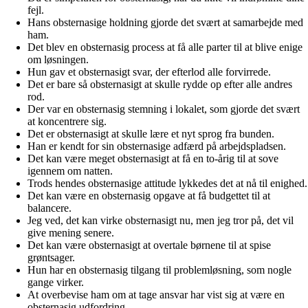
fejl.
Hans obsternasige holdning gjorde det svært at samarbejde med
ham.
Det blev en obsternasig process at få alle parter til at blive enige
om løsningen.
Hun gav et obsternasigt svar, der efterlod alle forvirrede.
Det er bare så obsternasigt at skulle rydde op efter alle andres
rod.
Der var en obsternasig stemning i lokalet, som gjorde det svært
at koncentrere sig.
Det er obsternasigt at skulle lære et nyt sprog fra bunden.
Han er kendt for sin obsternasige adfærd på arbejdspladsen.
Det kan være meget obsternasigt at få en to-årig til at sove
igennem om natten.
Trods hendes obsternasige attitude lykkedes det at nå til enighed.
Det kan være en obsternasig opgave at få budgettet til at
balancere.
Jeg ved, det kan virke obsternasigt nu, men jeg tror på, det vil
give mening senere.
Det kan være obsternasigt at overtale børnene til at spise
grøntsager.
Hun har en obsternasig tilgang til problemløsning, som nogle
gange virker.
At overbevise ham om at tage ansvar har vist sig at være en
obsternasig udfordring.