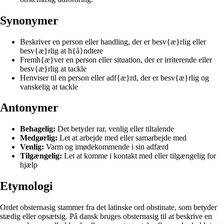
Synonymer
Beskriver en person eller handling, der er besv{æ}rlig eller
besv{æ}rlig at h{å}ndtere
Fremh{æ}ver en person eller situation, der er irriterende eller
besv{æ}rlig at tackle
Henviser til en person eller adf{æ}rd, der er besv{æ}rlig og
vanskelig at tackle
Antonymer
Behagelig:
Det betyder rar, venlig eller tiltalende
Medgørlig:
Let at arbejde med eller samarbejde med
Venlig:
Varm og imødekommende i sin adfærd
Tilgængelig:
Let at komme i kontakt med eller tilgængelig for
hjælp
Etymologi
Ordet obsternasig stammer fra det latinske ord obstinate, som betyder
stædig eller opsætsig. På dansk bruges obsternasig til at beskrive en