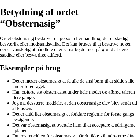
Betydning af ordet
“Obsternasig”
Ordet obsternasig beskriver en person eller handling, der er stædig,
besværlig eller modstandsvillig. Det kan bruges til at beskrive nogen,
der er vanskelig at håndtere eller samarbejde med på grund af deres
stædige eller besværlige adfærd.
Eksempler på brug
Det er meget obsternasigt at få alle de små børn til at sidde stille
under foredraget.
Han opførte sig obsternasigt under hele mødet og afbrød taleren
flere gange.
Jeg må desværre meddele, at den obsternasige elev blev sendt ud
af klassen.
Det er altid lidt obsternasigt at forklare reglerne for første gangs
besøgende.
Det var obsternasigt at overtale ham til at acceptere ændringerne
i planen.
Du er simpelthen for obsternasig, når du ikke vil indrømme dine