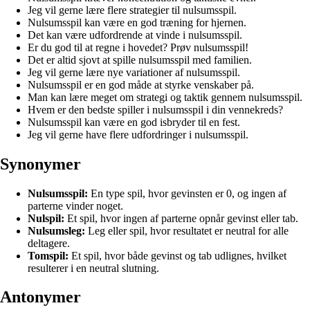
Jeg vil gerne lære flere strategier til nulsumsspil.
Nulsumsspil kan være en god træning for hjernen.
Det kan være udfordrende at vinde i nulsumsspil.
Er du god til at regne i hovedet? Prøv nulsumsspil!
Det er altid sjovt at spille nulsumsspil med familien.
Jeg vil gerne lære nye variationer af nulsumsspil.
Nulsumsspil er en god måde at styrke venskaber på.
Man kan lære meget om strategi og taktik gennem nulsumsspil.
Hvem er den bedste spiller i nulsumsspil i din vennekreds?
Nulsumsspil kan være en god isbryder til en fest.
Jeg vil gerne have flere udfordringer i nulsumsspil.
Synonymer
Nulsumsspil:
En type spil, hvor gevinsten er 0, og ingen af
parterne vinder noget.
Nulspil:
Et spil, hvor ingen af parterne opnår gevinst eller tab.
Nulsumsleg:
Leg eller spil, hvor resultatet er neutral for alle
deltagere.
Tomspil:
Et spil, hvor både gevinst og tab udlignes, hvilket
resulterer i en neutral slutning.
Antonymer