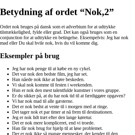
Betydning af ordet “Nok,2”
Ordet nok bruges på dansk som et adverbium for at udtrykke
tilstrækkelighed, fylde eller grad. Det kan også bruges som en
conjunction for at udtrykke en betingelse. Eksempelvis: Jeg har nok
mad eller Du skal hvile nok, hvis du vil komme dig.
Eksempler på brug
Jeg har nok penge til at købe en ny cykel.
Det var nok den bedste film, jeg har set.
Han nåede nok ikke at høre beskeden.
Vi skal nok komme til festen i weekenden.
Hun er nok den mest talentfulde kunstner i vores gruppe.
Er du sikker på, at du har nok tid til at færdiggøre opgaven?
Vi har nok mad til alle gæsterne.
Det er nok bedst at vente til i morgen med at ringe.
Det tager nok et par timer at nå frem til destinationen.
Jeg er nok lidt træt efter den lange køretur.
Det er nok mere kompliceret, end vi troede.
Han får nok brug for hjælp til at løse problemet.
Der er nok ikke så mange mennesker, der kender til den