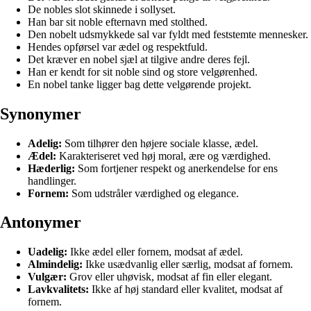
De nobles slot skinnede i sollyset.
Han bar sit noble efternavn med stolthed.
Den nobelt udsmykkede sal var fyldt med feststemte mennesker.
Hendes opførsel var ædel og respektfuld.
Det kræver en nobel sjæl at tilgive andre deres fejl.
Han er kendt for sit noble sind og store velgørenhed.
En nobel tanke ligger bag dette velgørende projekt.
Synonymer
Adelig:
Som tilhører den højere sociale klasse, ædel.
Ædel:
Karakteriseret ved høj moral, ære og værdighed.
Hæderlig:
Som fortjener respekt og anerkendelse for ens
handlinger.
Fornem:
Som udstråler værdighed og elegance.
Antonymer
Uadelig:
Ikke ædel eller fornem, modsat af ædel.
Almindelig:
Ikke usædvanlig eller særlig, modsat af fornem.
Vulgær:
Grov eller uhøvisk, modsat af fin eller elegant.
Lavkvalitets:
Ikke af høj standard eller kvalitet, modsat af
fornem.