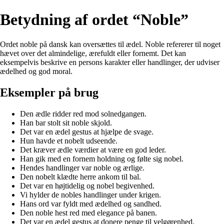
Betydning af ordet “Noble”
Ordet noble på dansk kan oversættes til ædel. Noble refererer til noget
hævet over det almindelige, ærefuldt eller fornemt. Det kan
eksempelvis beskrive en persons karakter eller handlinger, der udviser
ædelhed og god moral.
Eksempler på brug
Den ædle ridder red mod solnedgangen.
Han bar stolt sit noble skjold.
Det var en ædel gestus at hjælpe de svage.
Hun havde et nobelt udseende.
Det kræver ædle værdier at være en god leder.
Han gik med en fornem holdning og følte sig nobel.
Hendes handlinger var noble og ærlige.
Den nobelt klædte herre ankom til bal.
Det var en højtidelig og nobel begivenhed.
Vi hylder de nobles handlinger under krigen.
Hans ord var fyldt med ædelhed og sandhed.
Den noble hest red med elegance på banen.
Det var en ædel gestus at donere penge til velgørenhed.