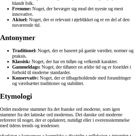
blandt folk.
Fremme:
Noget, der bevæger sig mod det nyeste og mest
innovative.
Aktuel:
Noget, der er relevant i øjeblikket og er en del af den
nuværende tid.
Antonymer
Traditionel:
Noget, der er baseret på gamle værdier, normer og
praksis.
Klassisk:
Noget, der har en tidløs og velkendt karakter.
Gammeldags:
Noget, der tilhører en ældre tid og er forældet i
forhold til moderne standarder.
Konservativ:
Noget, der er tilbageholdende med forandringer
og værdsætter traditioner og stabilitet.
Etymologi
Ordet moderne stammer fra det franske ord moderne, som igen
stammer fra det latinske ord modernus. Det danske ord moderne
refererer til noget, der er opdateret, nutidigt eller i overensstemmelse
med tidens trends og tendenser.
charlatan
•
konsensus
•
kompleks
•
disciplin
•
refleksion
•
integritet
•