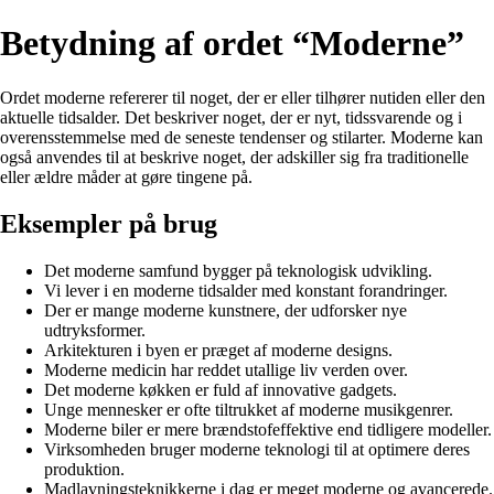
Betydning af ordet “Moderne”
Ordet moderne refererer til noget, der er eller tilhører nutiden eller den
aktuelle tidsalder. Det beskriver noget, der er nyt, tidssvarende og i
overensstemmelse med de seneste tendenser og stilarter. Moderne kan
også anvendes til at beskrive noget, der adskiller sig fra traditionelle
eller ældre måder at gøre tingene på.
Eksempler på brug
Det moderne samfund bygger på teknologisk udvikling.
Vi lever i en moderne tidsalder med konstant forandringer.
Der er mange moderne kunstnere, der udforsker nye
udtryksformer.
Arkitekturen i byen er præget af moderne designs.
Moderne medicin har reddet utallige liv verden over.
Det moderne køkken er fuld af innovative gadgets.
Unge mennesker er ofte tiltrukket af moderne musikgenrer.
Moderne biler er mere brændstofeffektive end tidligere modeller.
Virksomheden bruger moderne teknologi til at optimere deres
produktion.
Madlavningsteknikkerne i dag er meget moderne og avancerede.