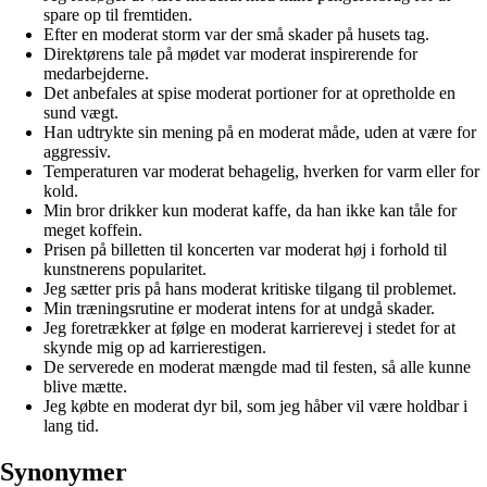
spare op til fremtiden.
Efter en moderat storm var der små skader på husets tag.
Direktørens tale på mødet var moderat inspirerende for
medarbejderne.
Det anbefales at spise moderat portioner for at opretholde en
sund vægt.
Han udtrykte sin mening på en moderat måde, uden at være for
aggressiv.
Temperaturen var moderat behagelig, hverken for varm eller for
kold.
Min bror drikker kun moderat kaffe, da han ikke kan tåle for
meget koffein.
Prisen på billetten til koncerten var moderat høj i forhold til
kunstnerens popularitet.
Jeg sætter pris på hans moderat kritiske tilgang til problemet.
Min træningsrutine er moderat intens for at undgå skader.
Jeg foretrækker at følge en moderat karrierevej i stedet for at
skynde mig op ad karrierestigen.
De serverede en moderat mængde mad til festen, så alle kunne
blive mætte.
Jeg købte en moderat dyr bil, som jeg håber vil være holdbar i
lang tid.
Synonymer