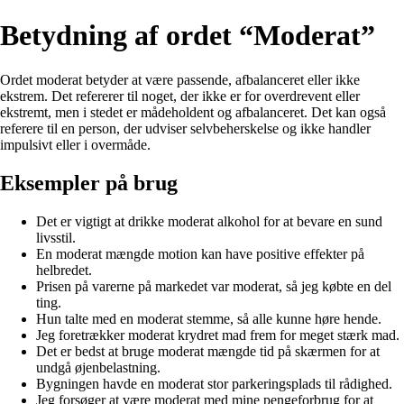
Betydning af ordet “Moderat”
Ordet moderat betyder at være passende, afbalanceret eller ikke
ekstrem. Det refererer til noget, der ikke er for overdrevent eller
ekstremt, men i stedet er mådeholdent og afbalanceret. Det kan også
referere til en person, der udviser selvbeherskelse og ikke handler
impulsivt eller i overmåde.
Eksempler på brug
Det er vigtigt at drikke moderat alkohol for at bevare en sund
livsstil.
En moderat mængde motion kan have positive effekter på
helbredet.
Prisen på varerne på markedet var moderat, så jeg købte en del
ting.
Hun talte med en moderat stemme, så alle kunne høre hende.
Jeg foretrækker moderat krydret mad frem for meget stærk mad.
Det er bedst at bruge moderat mængde tid på skærmen for at
undgå øjenbelastning.
Bygningen havde en moderat stor parkeringsplads til rådighed.
Jeg forsøger at være moderat med mine pengeforbrug for at