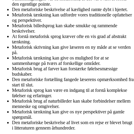
den egentlige pointe.
Den metaforiske beskrivelse af kærlighed ramte dybt i hjertet.
Metaforisk tænkning kan udfordre vores traditionelle opfattelser
og perspektiver.
Metaforisk billedsprog kan skabe smukke og rammende
beskrivelser.
At forstå metaforisk sprog kræver ofte en vis grad af abstrakt
tænkning.
Metaforisk skrivning kan give læseren en ny måde at se verden
på.
Metaforisk tænkning kan give os mulighed for at se
sammenhænge på tværs af forskellige områder.
Metaforisk brug af farver kan forstærke følelsesmæssige
budskaber.
Den metaforiske fortælling fangede læserens opmærksomhed fra
start til slut.
Metaforisk sprog kan være en indgang til at forstå komplekse
følelser og erfaringer.
Metaforisk brug af naturbilleder kan skabe forbindelser mellem
menneske og omgivelser.
Metaforisk tænkning kan give os nye perspektiver på gamle
spørgsmål.
Den metaforiske beskrivelse af livet som en rejse er blevet brugt
i litteraturen gennem århundreder.