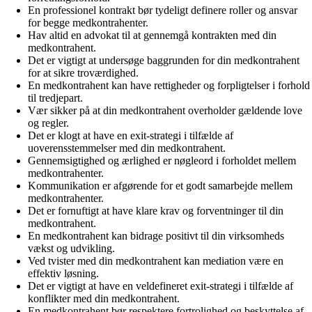
En professionel kontrakt bør tydeligt definere roller og ansvar
for begge medkontrahenter.
Hav altid en advokat til at gennemgå kontrakten med din
medkontrahent.
Det er vigtigt at undersøge baggrunden for din medkontrahent
for at sikre troværdighed.
En medkontrahent kan have rettigheder og forpligtelser i forhold
til tredjepart.
Vær sikker på at din medkontrahent overholder gældende love
og regler.
Det er klogt at have en exit-strategi i tilfælde af
uoverensstemmelser med din medkontrahent.
Gennemsigtighed og ærlighed er nøgleord i forholdet mellem
medkontrahenter.
Kommunikation er afgørende for et godt samarbejde mellem
medkontrahenter.
Det er fornuftigt at have klare krav og forventninger til din
medkontrahent.
En medkontrahent kan bidrage positivt til din virksomheds
vækst og udvikling.
Ved tvister med din medkontrahent kan mediation være en
effektiv løsning.
Det er vigtigt at have en veldefineret exit-strategi i tilfælde af
konflikter med din medkontrahent.
En medkontrahent bør respektere fortrolighed og beskyttelse af