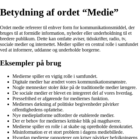
Betydning af ordet “Medie”
Ordet medie refererer til enhver form for kommunikationsmiddel, der
bruges til at formidle information, nyheder eller underholdning til et
bredere publikum. Dette kan omfatte aviser, tidsskrifter, radio, tv,
sociale medier og internettet. Medier spiller en central rolle i samfundet
ved at informere, uddanne og underholde borgerne.
Eksempler på brug
Medierne spiller en vigtig rolle i samfundet.
Digitale medier har ændret vores kommunikationsmønstre.
Nogle mennesker stoler ikke på de traditionelle medier længere.
De sociale medier er blevet en integreret del af vores hverdag.
Pressefrihed er afgørende for mediernes funktion.
Mediernes dækning af politiske begivenheder påvirker
offentlighedens opfattelse.
Nye medieplatforme udfordrer de etablerede medier.
Der er behov for mediernes kritiske blik på magthavere.
Medierne spiller en rolle i at skabe og opretholde demokratiet.
Misinformation er et stort problem i dagens mediebillede.
Hvordan medierne rapporterer om kriser påvirker befolkningens