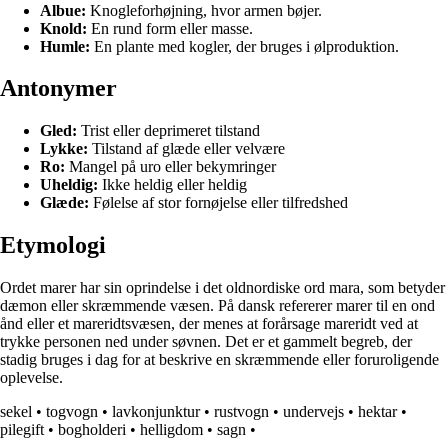
Albue:
Knogleforhøjning, hvor armen bøjer.
Knold:
En rund form eller masse.
Humle:
En plante med kogler, der bruges i ølproduktion.
Antonymer
Gled:
Trist eller deprimeret tilstand
Lykke:
Tilstand af glæde eller velvære
Ro:
Mangel på uro eller bekymringer
Uheldig:
Ikke heldig eller heldig
Glæde:
Følelse af stor fornøjelse eller tilfredshed
Etymologi
Ordet marer har sin oprindelse i det oldnordiske ord mara, som betyder
dæmon eller skræmmende væsen. På dansk refererer marer til en ond
ånd eller et mareridtsvæsen, der menes at forårsage mareridt ved at
trykke personen ned under søvnen. Det er et gammelt begreb, der
stadig bruges i dag for at beskrive en skræmmende eller foruroligende
oplevelse.
sekel
•
togvogn
•
lavkonjunktur
•
rustvogn
•
undervejs
•
hektar
•
pilegift
•
bogholderi
•
helligdom
•
sagn
•