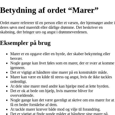
Betydning af ordet “Marer”
Ordet marer refererer til en person eller et væsen, der hjemsøger andre i
deres søvn med mareridt eller dårlige drømme. Det beskriver en
skabning, der bringer uro og angst i drømmeverdenen.
Eksempler på brug
Marer er en opgave eller en byrde, der skaber bekymring eller
besvær.
Nogle gange kan livet føles som en marer, der er svær at komme
igennem.
Det er vigtigt at håndtere sine marer på en konstruktiv måde.
Marer kan være en kilde til stress og angst, hvis de ikke tackles
ordentligt.
At dele sine marer med andre kan hjælpe med at lette byrden.
Det er ok at bede om hjælp, hvis marerne bliver for
overvældende.
Nogle gange kan det være gavnligt at skrive om ens marer for at
få en bedre forståelse af dem.
At tackle marer kræver både mod og vilje til forandring.
Det er vigtigt at finde sunde måder at håndtere sine marer på.