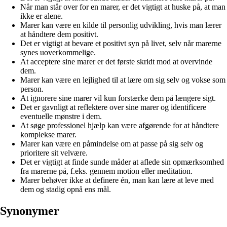
Når man står over for en marer, er det vigtigt at huske på, at man
ikke er alene.
Marer kan være en kilde til personlig udvikling, hvis man lærer
at håndtere dem positivt.
Det er vigtigt at bevare et positivt syn på livet, selv når marerne
synes uoverkommelige.
At acceptere sine marer er det første skridt mod at overvinde
dem.
Marer kan være en lejlighed til at lære om sig selv og vokse som
person.
At ignorere sine marer vil kun forstærke dem på længere sigt.
Det er gavnligt at reflektere over sine marer og identificere
eventuelle mønstre i dem.
At søge professionel hjælp kan være afgørende for at håndtere
komplekse marer.
Marer kan være en påmindelse om at passe på sig selv og
prioritere sit velvære.
Det er vigtigt at finde sunde måder at aflede sin opmærksomhed
fra marerne på, f.eks. gennem motion eller meditation.
Marer behøver ikke at definere én, man kan lære at leve med
dem og stadig opnå ens mål.
Synonymer