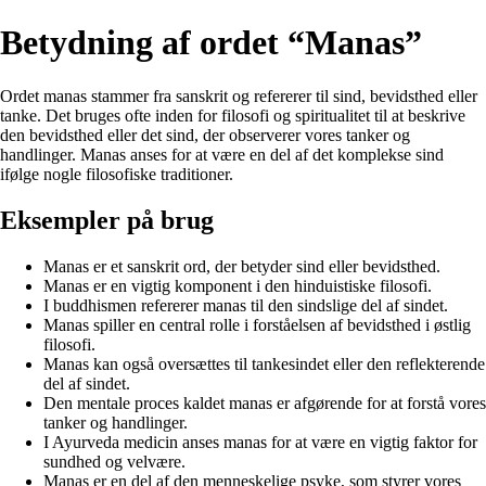
Betydning af ordet “Manas”
Ordet manas stammer fra sanskrit og refererer til sind, bevidsthed eller
tanke. Det bruges ofte inden for filosofi og spiritualitet til at beskrive
den bevidsthed eller det sind, der observerer vores tanker og
handlinger. Manas anses for at være en del af det komplekse sind
ifølge nogle filosofiske traditioner.
Eksempler på brug
Manas er et sanskrit ord, der betyder sind eller bevidsthed.
Manas er en vigtig komponent i den hinduistiske filosofi.
I buddhismen refererer manas til den sindslige del af sindet.
Manas spiller en central rolle i forståelsen af bevidsthed i østlig
filosofi.
Manas kan også oversættes til tankesindet eller den reflekterende
del af sindet.
Den mentale proces kaldet manas er afgørende for at forstå vores
tanker og handlinger.
I Ayurveda medicin anses manas for at være en vigtig faktor for
sundhed og velvære.
Manas er en del af den menneskelige psyke, som styrer vores