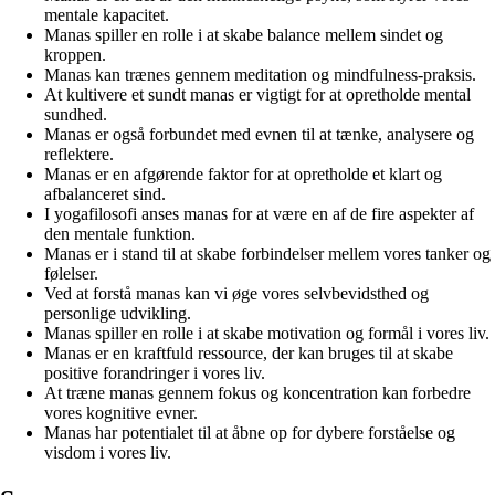
mentale kapacitet.
Manas spiller en rolle i at skabe balance mellem sindet og
kroppen.
Manas kan trænes gennem meditation og mindfulness-praksis.
At kultivere et sundt manas er vigtigt for at opretholde mental
sundhed.
Manas er også forbundet med evnen til at tænke, analysere og
reflektere.
Manas er en afgørende faktor for at opretholde et klart og
afbalanceret sind.
I yogafilosofi anses manas for at være en af de fire aspekter af
den mentale funktion.
Manas er i stand til at skabe forbindelser mellem vores tanker og
følelser.
Ved at forstå manas kan vi øge vores selvbevidsthed og
personlige udvikling.
Manas spiller en rolle i at skabe motivation og formål i vores liv.
Manas er en kraftfuld ressource, der kan bruges til at skabe
positive forandringer i vores liv.
At træne manas gennem fokus og koncentration kan forbedre
vores kognitive evner.
Manas har potentialet til at åbne op for dybere forståelse og
visdom i vores liv.