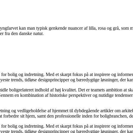
I lyngfarvet kan man typisk genkende nuancer af lilla, rosa og grå, som
er fra den danske natur.
e for bolig og indretning. Med et skarpt fokus på at inspirere og informe
ste trends, tidløse designprincipper og bæredygtige løsninger, der kan
idle boligrelateret indhold af høj kvalitet. Det er teamets ambition at s
Gennem en kombination af historiske perspektiver og nutidige tendenser 
retning og vedligeholdelse af hjemmet til dybdegående artikler om arkitek
rbedre sit hjem, samt den professionelle inden for boligbranchen, der s
e for bolig og indretning. Med et skarpt fokus på at inspirere og informe
ste trends, tidløse designprincipper og bæredygtige løsninger, der kan