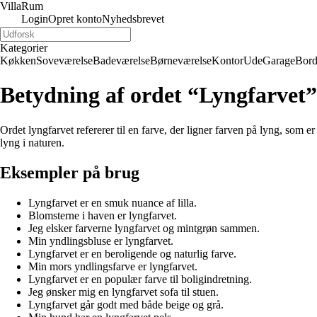
Villa
Rum
Login
Opret konto
Nyhedsbrevet
Kategorier
Køkken
Soveværelse
Badeværelse
Børneværelse
Kontor
Ude
Garage
Bor
Betydning af ordet “Lyngfarvet”
Ordet lyngfarvet refererer til en farve, der ligner farven på lyng, som 
lyng i naturen.
Eksempler på brug
Lyngfarvet er en smuk nuance af lilla.
Blomsterne i haven er lyngfarvet.
Jeg elsker farverne lyngfarvet og mintgrøn sammen.
Min yndlingsbluse er lyngfarvet.
Lyngfarvet er en beroligende og naturlig farve.
Min mors yndlingsfarve er lyngfarvet.
Lyngfarvet er en populær farve til boligindretning.
Jeg ønsker mig en lyngfarvet sofa til stuen.
Lyngfarvet går godt med både beige og grå.