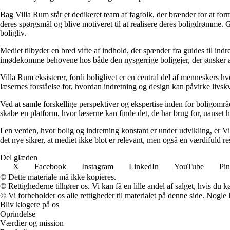
Bag Villa Rum står et dedikeret team af fagfolk, der brænder for at form
deres spørgsmål og blive motiveret til at realisere deres boligdrømme. 
boligliv.
Mediet tilbyder en bred vifte af indhold, der spænder fra guides til ind
imødekomme behovene hos både den nysgerrige boligejer, der ønsker at fo
Villa Rum eksisterer, fordi boliglivet er en central del af menneskers 
læsernes forståelse for, hvordan indretning og design kan påvirke livskv
Ved at samle forskellige perspektiver og ekspertise inden for boligområd
skabe en platform, hvor læserne kan finde det, de har brug for, uanset hv
I en verden, hvor bolig og indretning konstant er under udvikling, er V
det nye sikrer, at mediet ikke blot er relevant, men også en værdifuld r
Del glæden
X
Facebook
Instagram
LinkedIn
YouTube
Pin
© Dette materiale må ikke kopieres.
© Rettighederne tilhører os. Vi kan få en lille andel af salget, hvis du
© Vi forbeholder os alle rettigheder til materialet på denne side. Nogle
Bliv klogere på os
Oprindelse
Værdier og mission