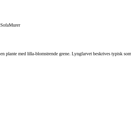
d
Sofa
Murer
er en plante med lilla-blomstrende grene. Lyngfarvet beskrives typisk so