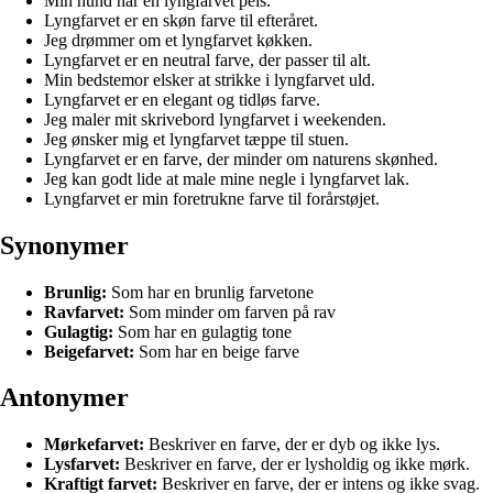
Min hund har en lyngfarvet pels.
Lyngfarvet er en skøn farve til efteråret.
Jeg drømmer om et lyngfarvet køkken.
Lyngfarvet er en neutral farve, der passer til alt.
Min bedstemor elsker at strikke i lyngfarvet uld.
Lyngfarvet er en elegant og tidløs farve.
Jeg maler mit skrivebord lyngfarvet i weekenden.
Jeg ønsker mig et lyngfarvet tæppe til stuen.
Lyngfarvet er en farve, der minder om naturens skønhed.
Jeg kan godt lide at male mine negle i lyngfarvet lak.
Lyngfarvet er min foretrukne farve til forårstøjet.
Synonymer
Brunlig:
Som har en brunlig farvetone
Ravfarvet:
Som minder om farven på rav
Gulagtig:
Som har en gulagtig tone
Beigefarvet:
Som har en beige farve
Antonymer
Mørkefarvet:
Beskriver en farve, der er dyb og ikke lys.
Lysfarvet:
Beskriver en farve, der er lysholdig og ikke mørk.
Kraftigt farvet:
Beskriver en farve, der er intens og ikke svag.