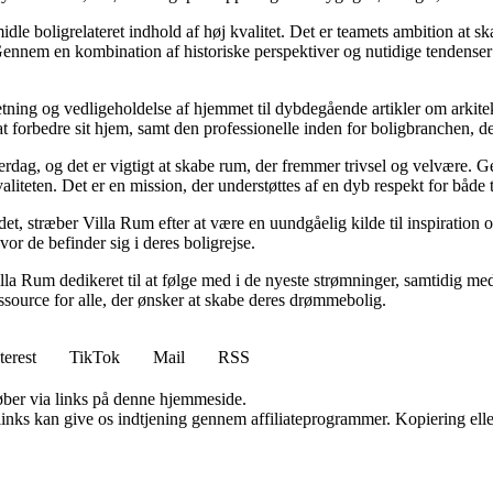
idle boligrelateret indhold af høj kvalitet. Det er teamets ambition at s
Gennem en kombination af historiske perspektiver og nutidige tendenser 
retning og vedligeholdelse af hjemmet til dybdegående artikler om arkitek
rbedre sit hjem, samt den professionelle inden for boligbranchen, der s
hverdag, og det er vigtigt at skabe rum, der fremmer trivsel og velvære.
aliteten. Det er en mission, der understøttes af en dyb respekt for både 
et, stræber Villa Rum efter at være en uundgåelig kilde til inspiration 
or de befinder sig i deres boligrejse.
illa Rum dedikeret til at følge med i de nyeste strømninger, samtidig m
essource for alle, der ønsker at skabe deres drømmebolig.
terest
TikTok
Mail
RSS
 køber via links på denne hjemmeside.
 links kan give os indtjening gennem affiliateprogrammer. Kopiering elle