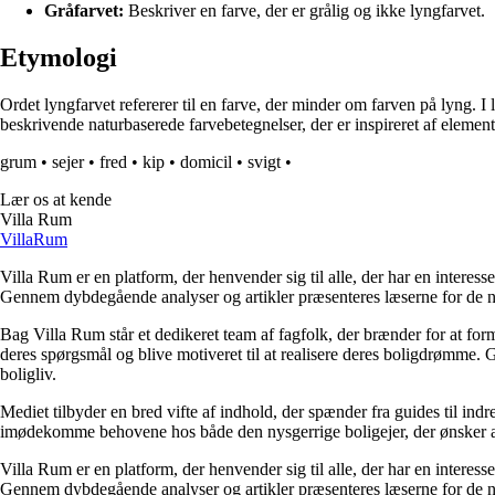
Gråfarvet:
Beskriver en farve, der er grålig og ikke lyngfarvet.
Etymologi
Ordet lyngfarvet refererer til en farve, der minder om farven på lyng. 
beskrivende naturbaserede farvebetegnelser, der er inspireret af element
grum
•
sejer
•
fred
•
kip
•
domicil
•
svigt
•
Lær os at kende
Villa Rum
Villa
Rum
Villa Rum er en platform, der henvender sig til alle, der har en interess
Gennem dybdegående analyser og artikler præsenteres læserne for de nye
Bag Villa Rum står et dedikeret team af fagfolk, der brænder for at form
deres spørgsmål og blive motiveret til at realisere deres boligdrømme. 
boligliv.
Mediet tilbyder en bred vifte af indhold, der spænder fra guides til ind
imødekomme behovene hos både den nysgerrige boligejer, der ønsker at fo
Villa Rum er en platform, der henvender sig til alle, der har en interess
Gennem dybdegående analyser og artikler præsenteres læserne for de nye