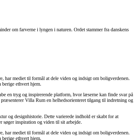
 minder om farverne i lyngen i naturen. Ordet stammer fra danskens
re, har mediet til formål at dele viden og indsigt om boligverdenen.
 berige ethvert hjem.
kabe en tryg og inspirerende platform, hvor læserne kan finde svar på
præsenterer Villa Rum en helhedsorienteret tilgang til indretning og
tur og designhistorie. Dette varierede indhold er skabt for at
øger inspiration og viden til sit arbejde.
re, har mediet til formål at dele viden og indsigt om boligverdenen.
 berige ethvert hjem.