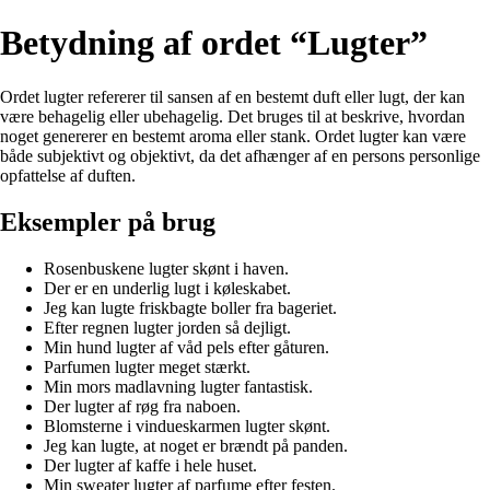
Betydning af ordet “Lugter”
Ordet lugter refererer til sansen af en bestemt duft eller lugt, der kan
være behagelig eller ubehagelig. Det bruges til at beskrive, hvordan
noget genererer en bestemt aroma eller stank. Ordet lugter kan være
både subjektivt og objektivt, da det afhænger af en persons personlige
opfattelse af duften.
Eksempler på brug
Rosenbuskene lugter skønt i haven.
Der er en underlig lugt i køleskabet.
Jeg kan lugte friskbagte boller fra bageriet.
Efter regnen lugter jorden så dejligt.
Min hund lugter af våd pels efter gåturen.
Parfumen lugter meget stærkt.
Min mors madlavning lugter fantastisk.
Der lugter af røg fra naboen.
Blomsterne i vindueskarmen lugter skønt.
Jeg kan lugte, at noget er brændt på panden.
Der lugter af kaffe i hele huset.
Min sweater lugter af parfume efter festen.