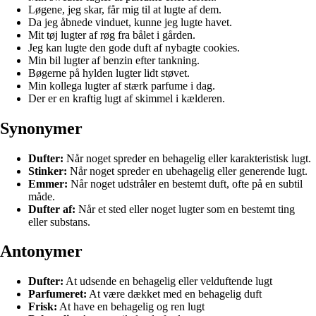
Løgene, jeg skar, får mig til at lugte af dem.
Da jeg åbnede vinduet, kunne jeg lugte havet.
Mit tøj lugter af røg fra bålet i gården.
Jeg kan lugte den gode duft af nybagte cookies.
Min bil lugter af benzin efter tankning.
Bøgerne på hylden lugter lidt støvet.
Min kollega lugter af stærk parfume i dag.
Der er en kraftig lugt af skimmel i kælderen.
Synonymer
Dufter:
Når noget spreder en behagelig eller karakteristisk lugt.
Stinker:
Når noget spreder en ubehagelig eller generende lugt.
Emmer:
Når noget udstråler en bestemt duft, ofte på en subtil
måde.
Dufter af:
Når et sted eller noget lugter som en bestemt ting
eller substans.
Antonymer
Dufter:
At udsende en behagelig eller velduftende lugt
Parfumeret:
At være dækket med en behagelig duft
Frisk:
At have en behagelig og ren lugt