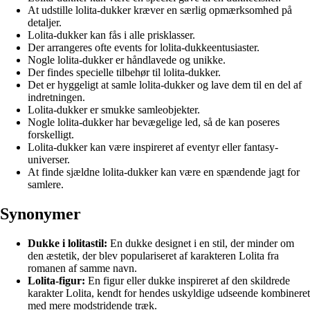
At udstille lolita-dukker kræver en særlig opmærksomhed på
detaljer.
Lolita-dukker kan fås i alle prisklasser.
Der arrangeres ofte events for lolita-dukkeentusiaster.
Nogle lolita-dukker er håndlavede og unikke.
Der findes specielle tilbehør til lolita-dukker.
Det er hyggeligt at samle lolita-dukker og lave dem til en del af
indretningen.
Lolita-dukker er smukke samleobjekter.
Nogle lolita-dukker har bevægelige led, så de kan poseres
forskelligt.
Lolita-dukker kan være inspireret af eventyr eller fantasy-
universer.
At finde sjældne lolita-dukker kan være en spændende jagt for
samlere.
Synonymer
Dukke i lolitastil:
En dukke designet i en stil, der minder om
den æstetik, der blev populariseret af karakteren Lolita fra
romanen af samme navn.
Lolita-figur:
En figur eller dukke inspireret af den skildrede
karakter Lolita, kendt for hendes uskyldige udseende kombineret
med mere modstridende træk.