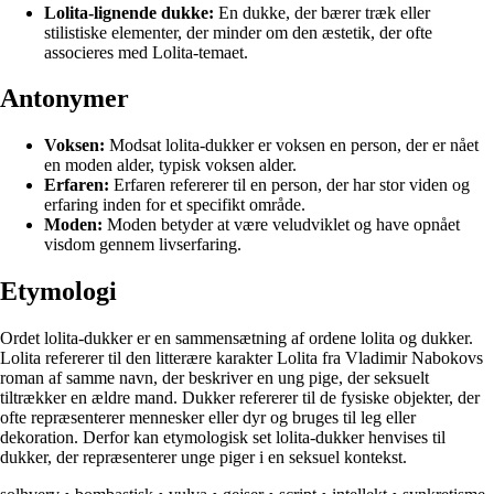
Lolita-lignende dukke:
En dukke, der bærer træk eller
stilistiske elementer, der minder om den æstetik, der ofte
associeres med Lolita-temaet.
Antonymer
Voksen:
Modsat lolita-dukker er voksen en person, der er nået
en moden alder, typisk voksen alder.
Erfaren:
Erfaren refererer til en person, der har stor viden og
erfaring inden for et specifikt område.
Moden:
Moden betyder at være veludviklet og have opnået
visdom gennem livserfaring.
Etymologi
Ordet lolita-dukker er en sammensætning af ordene lolita og dukker.
Lolita refererer til den litterære karakter Lolita fra Vladimir Nabokovs
roman af samme navn, der beskriver en ung pige, der seksuelt
tiltrækker en ældre mand. Dukker refererer til de fysiske objekter, der
ofte repræsenterer mennesker eller dyr og bruges til leg eller
dekoration. Derfor kan etymologisk set lolita-dukker henvises til
dukker, der repræsenterer unge piger i en seksuel kontekst.