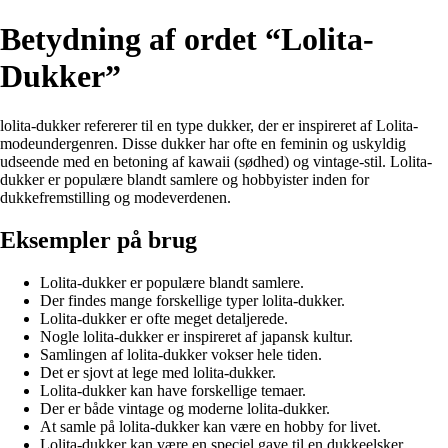
Betydning af ordet “Lolita-
Dukker”
lolita-dukker refererer til en type dukker, der er inspireret af Lolita-
modeundergenren. Disse dukker har ofte en feminin og uskyldig
udseende med en betoning af kawaii (sødhed) og vintage-stil. Lolita-
dukker er populære blandt samlere og hobbyister inden for
dukkefremstilling og modeverdenen.
Eksempler på brug
Lolita-dukker er populære blandt samlere.
Der findes mange forskellige typer lolita-dukker.
Lolita-dukker er ofte meget detaljerede.
Nogle lolita-dukker er inspireret af japansk kultur.
Samlingen af lolita-dukker vokser hele tiden.
Det er sjovt at lege med lolita-dukker.
Lolita-dukker kan have forskellige temaer.
Der er både vintage og moderne lolita-dukker.
At samle på lolita-dukker kan være en hobby for livet.
Lolita-dukker kan være en speciel gave til en dukkeelsker.