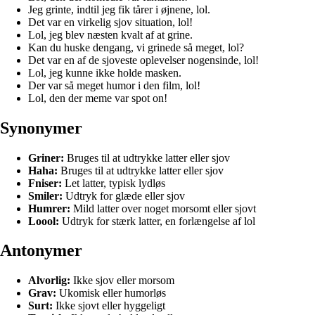
Jeg grinte, indtil jeg fik tårer i øjnene, lol.
Det var en virkelig sjov situation, lol!
Lol, jeg blev næsten kvalt af at grine.
Kan du huske dengang, vi grinede så meget, lol?
Det var en af de sjoveste oplevelser nogensinde, lol!
Lol, jeg kunne ikke holde masken.
Der var så meget humor i den film, lol!
Lol, den der meme var spot on!
Synonymer
Griner:
Bruges til at udtrykke latter eller sjov
Haha:
Bruges til at udtrykke latter eller sjov
Fniser:
Let latter, typisk lydløs
Smiler:
Udtryk for glæde eller sjov
Humrer:
Mild latter over noget morsomt eller sjovt
Loool:
Udtryk for stærk latter, en forlængelse af lol
Antonymer
Alvorlig:
Ikke sjov eller morsom
Grav:
Ukomisk eller humorløs
Surt:
Ikke sjovt eller hyggeligt