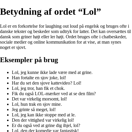
Betydning af ordet “Lol”
Lol er en forkortelse for laughing out loud på engelsk og bruges ofte i
danske tekster og beskeder som udtryk for latter. Det kan oversættes til
dansk som griner højt eller ler højt. Ordet bruges ofte i chatbeskeder,
sociale medier og online kommunikation for at vise, at man synes
noget er sjovt.
Eksempler på brug
Lol, jeg kunne ikke lade være med at grine.
Han fortalte en sjov joke, lol!
Har du set den sjove kattevideo? Lol!
Lol, jeg tror, han fik et chok.
Fik du også LOL-mærker ved at se den film?
Det var virkelig morsomt, lol!
Lol, hun trak en sjov mine.
Jeg grinte så meget, lol!
Lol, jeg kan ikke stoppe med at le.
Den der vittighed var virkelig lol!
Er du også ved at grine dig ihjel, lol?
Lol, den der komedie var fantastisk!