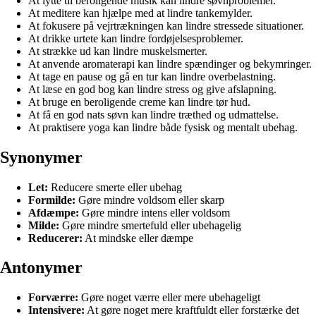
At lytte til beroligende musik kan lindre søvnproblemer.
At meditere kan hjælpe med at lindre tankemylder.
At fokusere på vejrtrækningen kan lindre stressede situationer.
At drikke urtete kan lindre fordøjelsesproblemer.
At strække ud kan lindre muskelsmerter.
At anvende aromaterapi kan lindre spændinger og bekymringer.
At tage en pause og gå en tur kan lindre overbelastning.
At læse en god bog kan lindre stress og give afslapning.
At bruge en beroligende creme kan lindre tør hud.
At få en god nats søvn kan lindre træthed og udmattelse.
At praktisere yoga kan lindre både fysisk og mentalt ubehag.
Synonymer
Let:
Reducere smerte eller ubehag
Formilde:
Gøre mindre voldsom eller skarp
Afdæmpe:
Gøre mindre intens eller voldsom
Milde:
Gøre mindre smertefuld eller ubehagelig
Reducerer:
At mindske eller dæmpe
Antonymer
Forværre:
Gøre noget værre eller mere ubehageligt
Intensivere:
At gøre noget mere kraftfuldt eller forstærke det