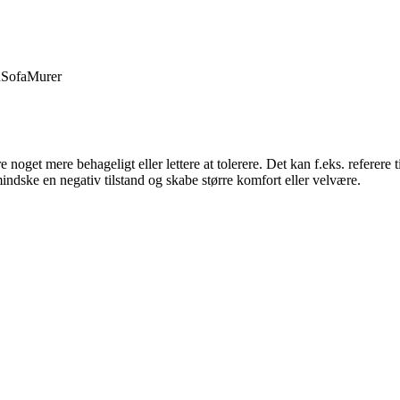
d
Sofa
Murer
e noget mere behageligt eller lettere at tolerere. Det kan f.eks. referere t
indske en negativ tilstand og skabe større komfort eller velvære.