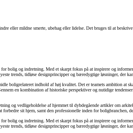
dre eller mildne smerte, ubehag eller lidelse. Det bruges til at beskriv
e for bolig og indretning. Med et skarpt fokus på at inspirere og informe
ste trends, tidløse designprincipper og bæredygtige løsninger, der kan
idle boligrelateret indhold af høj kvalitet. Det er teamets ambition at s
Gennem en kombination af historiske perspektiver og nutidige tendenser 
retning og vedligeholdelse af hjemmet til dybdegående artikler om arkitek
rbedre sit hjem, samt den professionelle inden for boligbranchen, der s
e for bolig og indretning. Med et skarpt fokus på at inspirere og informe
ste trends, tidløse designprincipper og bæredygtige løsninger, der kan