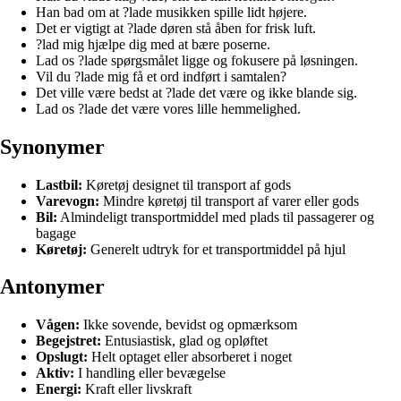
Han bad om at ?lade musikken spille lidt højere.
Det er vigtigt at ?lade døren stå åben for frisk luft.
?lad mig hjælpe dig med at bære poserne.
Lad os ?lade spørgsmålet ligge og fokusere på løsningen.
Vil du ?lade mig få et ord indført i samtalen?
Det ville være bedst at ?lade det være og ikke blande sig.
Lad os ?lade det være vores lille hemmelighed.
Synonymer
Lastbil:
Køretøj designet til transport af gods
Varevogn:
Mindre køretøj til transport af varer eller gods
Bil:
Almindeligt transportmiddel med plads til passagerer og
bagage
Køretøj:
Generelt udtryk for et transportmiddel på hjul
Antonymer
Vågen:
Ikke sovende, bevidst og opmærksom
Begejstret:
Entusiastisk, glad og opløftet
Opslugt:
Helt optaget eller absorberet i noget
Aktiv:
I handling eller bevægelse
Energi:
Kraft eller livskraft