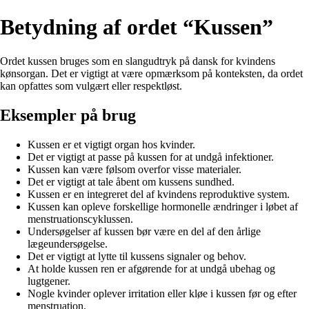
Betydning af ordet “Kussen”
Ordet kussen bruges som en slangudtryk på dansk for kvindens
kønsorgan. Det er vigtigt at være opmærksom på konteksten, da ordet
kan opfattes som vulgært eller respektløst.
Eksempler på brug
Kussen er et vigtigt organ hos kvinder.
Det er vigtigt at passe på kussen for at undgå infektioner.
Kussen kan være følsom overfor visse materialer.
Det er vigtigt at tale åbent om kussens sundhed.
Kussen er en integreret del af kvindens reproduktive system.
Kussen kan opleve forskellige hormonelle ændringer i løbet af
menstruationscyklussen.
Undersøgelser af kussen bør være en del af den årlige
lægeundersøgelse.
Det er vigtigt at lytte til kussens signaler og behov.
At holde kussen ren er afgørende for at undgå ubehag og
lugtgener.
Nogle kvinder oplever irritation eller kløe i kussen før og efter
menstruation.