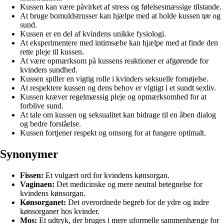
Kussen kan være påvirket af stress og følelsesmæssige tilstande.
At bruge bomuldstrusser kan hjælpe med at holde kussen tør og
sund.
Kussen er en del af kvindens unikke fysiologi.
At eksperimentere med intimsæbe kan hjælpe med at finde den
rette pleje til kussen.
At være opmærksom på kussens reaktioner er afgørende for
kvinders sundhed.
Kussen spiller en vigtig rolle i kvinders seksuelle fornøjelse.
At respektere kussen og dens behov er vigtigt i et sundt sexliv.
Kussen kræver regelmæssig pleje og opmærksomhed for at
forblive sund.
At tale om kussen og seksualitet kan bidrage til en åben dialog
og bedre forståelse.
Kussen fortjener respekt og omsorg for at fungere optimalt.
Synonymer
Fissen:
Et vulgært ord for kvindens kønsorgan.
Vaginaen:
Det medicinske og mere neutral betegnelse for
kvindens kønsorgan.
Kønsorganet:
Det overordnede begreb for de ydre og indre
kønsorganer hos kvinder.
Mos:
Et udtryk, der bruges i mere uformelle sammenhænge for