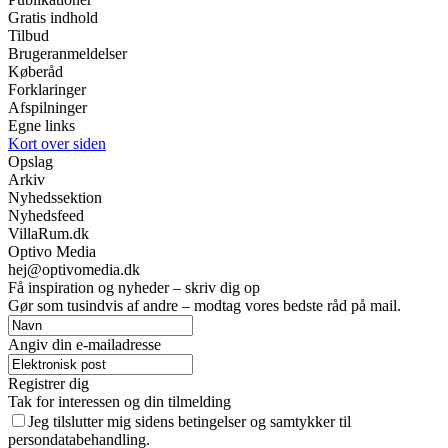
Gratis indhold
Tilbud
Brugeranmeldelser
Køberåd
Forklaringer
Afspilninger
Egne links
Kort over siden
Opslag
Arkiv
Nyhedssektion
Nyhedsfeed
VillaRum.dk
Optivo Media
hej@optivomedia.dk
Få inspiration og nyheder – skriv dig op
Gør som tusindvis af andre – modtag vores bedste råd på mail.
Angiv din e-mailadresse
Registrer dig
Tak for interessen og din tilmelding
Jeg tilslutter mig sidens betingelser og samtykker til
persondatabehandling.