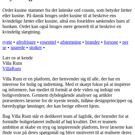
Ordet kusine stammer fra det latinske ord cousin, som betyder fætter
eller kusine. På dansk bruges ordet kusine til at beskrive ens
kvindelige fætter eller kusine, altså ens forældres søskendes barn af
hunkøn. Ordet kan også bruges mere generelt til at beskrive en
kvindelig slægtning.
rygte
•
afrofrisure
•
essentiel
•
afstemning
•
brander
•
forsone
•
per
se
•
sparede
•
stoiker
•
Lær os at kende
Villa Rum
Villa
Rum
Villa Rum er en platform, der henvender sig til alle, der har en
interesse for bolig og indretning. Med et skarpt fokus på at inspirere
og informere, har mediet til formål at dele viden og indsigt om
boligverdenen. Gennem dybdegående analyser og artikler
præsenteres læserne for de nyeste trends, tidløse designprincipper og
bæredygtige løsninger, der kan berige ethvert hjem.
Bag Villa Rum står et dedikeret team af fagfolk, der brænder for at
formidle boligrelateret indhold af høj kvalitet. Det er teamets
ambition at skabe en tryg og inspirerende platform, hvor læserne kan
finde svar på deres spørgsmål og blive motiveret til at realisere deres