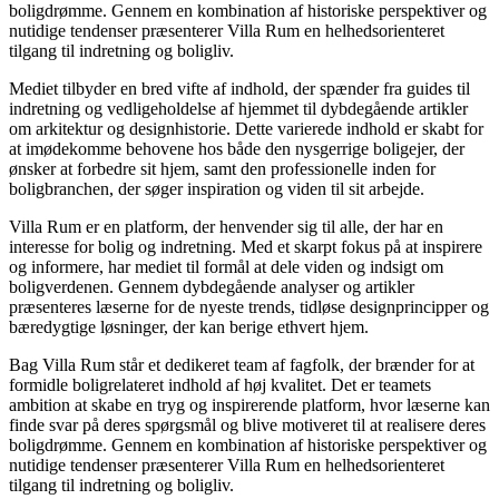
boligdrømme. Gennem en kombination af historiske perspektiver og
nutidige tendenser præsenterer Villa Rum en helhedsorienteret
tilgang til indretning og boligliv.
Mediet tilbyder en bred vifte af indhold, der spænder fra guides til
indretning og vedligeholdelse af hjemmet til dybdegående artikler
om arkitektur og designhistorie. Dette varierede indhold er skabt for
at imødekomme behovene hos både den nysgerrige boligejer, der
ønsker at forbedre sit hjem, samt den professionelle inden for
boligbranchen, der søger inspiration og viden til sit arbejde.
Villa Rum er en platform, der henvender sig til alle, der har en
interesse for bolig og indretning. Med et skarpt fokus på at inspirere
og informere, har mediet til formål at dele viden og indsigt om
boligverdenen. Gennem dybdegående analyser og artikler
præsenteres læserne for de nyeste trends, tidløse designprincipper og
bæredygtige løsninger, der kan berige ethvert hjem.
Bag Villa Rum står et dedikeret team af fagfolk, der brænder for at
formidle boligrelateret indhold af høj kvalitet. Det er teamets
ambition at skabe en tryg og inspirerende platform, hvor læserne kan
finde svar på deres spørgsmål og blive motiveret til at realisere deres
boligdrømme. Gennem en kombination af historiske perspektiver og
nutidige tendenser præsenterer Villa Rum en helhedsorienteret
tilgang til indretning og boligliv.