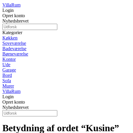
Villa
Rum
Login
Opret konto
Nyhedsbrevet
Kategorier
Køkken
Soveværelse
Badeværelse
Børneværelse
Kontor
Ude
Garage
Bord
Sofa
Murer
Villa
Rum
Login
Opret konto
Nyhedsbrevet
Betydning af ordet “Kusine”