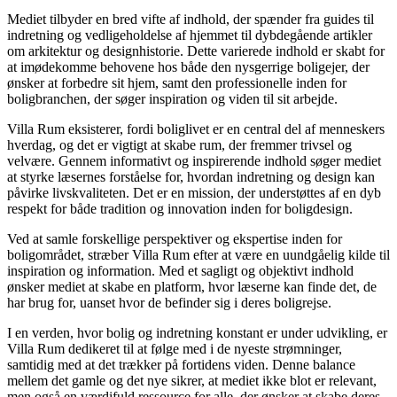
Mediet tilbyder en bred vifte af indhold, der spænder fra guides til
indretning og vedligeholdelse af hjemmet til dybdegående artikler
om arkitektur og designhistorie. Dette varierede indhold er skabt for
at imødekomme behovene hos både den nysgerrige boligejer, der
ønsker at forbedre sit hjem, samt den professionelle inden for
boligbranchen, der søger inspiration og viden til sit arbejde.
Villa Rum eksisterer, fordi boliglivet er en central del af menneskers
hverdag, og det er vigtigt at skabe rum, der fremmer trivsel og
velvære. Gennem informativt og inspirerende indhold søger mediet
at styrke læsernes forståelse for, hvordan indretning og design kan
påvirke livskvaliteten. Det er en mission, der understøttes af en dyb
respekt for både tradition og innovation inden for boligdesign.
Ved at samle forskellige perspektiver og ekspertise inden for
boligområdet, stræber Villa Rum efter at være en uundgåelig kilde til
inspiration og information. Med et sagligt og objektivt indhold
ønsker mediet at skabe en platform, hvor læserne kan finde det, de
har brug for, uanset hvor de befinder sig i deres boligrejse.
I en verden, hvor bolig og indretning konstant er under udvikling, er
Villa Rum dedikeret til at følge med i de nyeste strømninger,
samtidig med at det trækker på fortidens viden. Denne balance
mellem det gamle og det nye sikrer, at mediet ikke blot er relevant,
men også en værdifuld ressource for alle, der ønsker at skabe deres