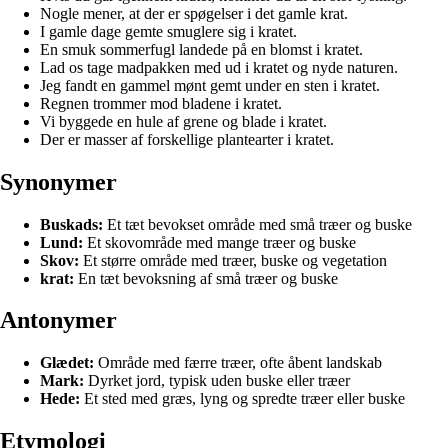
Nogle mener, at der er spøgelser i det gamle krat.
I gamle dage gemte smuglere sig i kratet.
En smuk sommerfugl landede på en blomst i kratet.
Lad os tage madpakken med ud i kratet og nyde naturen.
Jeg fandt en gammel mønt gemt under en sten i kratet.
Regnen trommer mod bladene i kratet.
Vi byggede en hule af grene og blade i kratet.
Der er masser af forskellige plantearter i kratet.
Synonymer
Buskads:
Et tæt bevokset område med små træer og buske
Lund:
Et skovområde med mange træer og buske
Skov:
Et større område med træer, buske og vegetation
krat:
En tæt bevoksning af små træer og buske
Antonymer
Glædet:
Område med færre træer, ofte åbent landskab
Mark:
Dyrket jord, typisk uden buske eller træer
Hede:
Et sted med græs, lyng og spredte træer eller buske
Etymologi