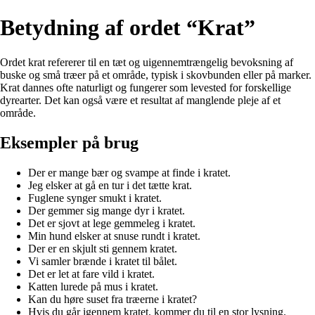
Betydning af ordet “Krat”
Ordet krat refererer til en tæt og uigennemtrængelig bevoksning af
buske og små træer på et område, typisk i skovbunden eller på marker.
Krat dannes ofte naturligt og fungerer som levested for forskellige
dyrearter. Det kan også være et resultat af manglende pleje af et
område.
Eksempler på brug
Der er mange bær og svampe at finde i kratet.
Jeg elsker at gå en tur i det tætte krat.
Fuglene synger smukt i kratet.
Der gemmer sig mange dyr i kratet.
Det er sjovt at lege gemmeleg i kratet.
Min hund elsker at snuse rundt i kratet.
Der er en skjult sti gennem kratet.
Vi samler brænde i kratet til bålet.
Det er let at fare vild i kratet.
Katten lurede på mus i kratet.
Kan du høre suset fra træerne i kratet?
Hvis du går igennem kratet, kommer du til en stor lysning.