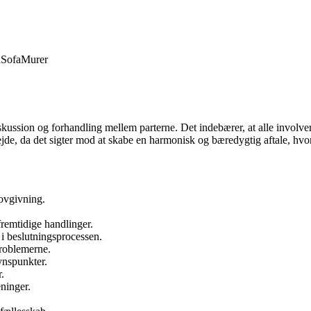
d
Sofa
Murer
kussion og forhandling mellem parterne. Det indebærer, at alle involver
de, da det sigter mod at skabe en harmonisk og bæredygtig aftale, hvor a
lovgivning.
fremtidige handlinger.
 i beslutningsprocessen.
problemerne.
synspunkter.
.
ninger.