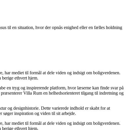
us til en situation, hvor der opnås enighed eller en fælles holdning
re, har mediet til formål at dele viden og indsigt om boligverdenen.
 berige ethvert hjem.
kabe en tryg og inspirerende platform, hvor læserne kan finde svar på
præsenterer Villa Rum en helhedsorienteret tilgang til indretning og
tur og designhistorie. Dette varierede indhold er skabt for at
øger inspiration og viden til sit arbejde.
re, har mediet til formål at dele viden og indsigt om boligverdenen.
 berige ethvert hjem.