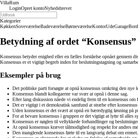
Villa
Rum
Login
Opret konto
Nyhedsbrevet
Kategorier
Køkken
Soveværelse
Badeværelse
Børneværelse
Kontor
Ude
Garage
Bor
Betydning af ordet “Konsensus”
Konsensus betyder enighed eller en fælles forståelse opnået gennem dis
Konsensus er et vigtigt begreb inden for beslutningstagning og samarbej
Eksempler på brug
Det politiske parti forsøgte at opnå konsensus omkring den nye 
Konsensus blandt kollegaerne var svær at opnå i denne sag.
Efter lang diskussion nåede vi endelig frem til en konsensus om 
Det er vigtigt i et demokratisk samfund at stræbe efter konsensus
Uden konsensus er det svært at opnå en bæredygtig løsning på 
For at bevare konsensus i gruppen er det vigtigt at lytte til alles 
Konsensus er nøglen til vellykkede forhandlinger og beslutninger
At opnå konsensus kræver tålmodighed og respekt for andres me
Den manglende konsensus førte til en langvarig debat om emnet.