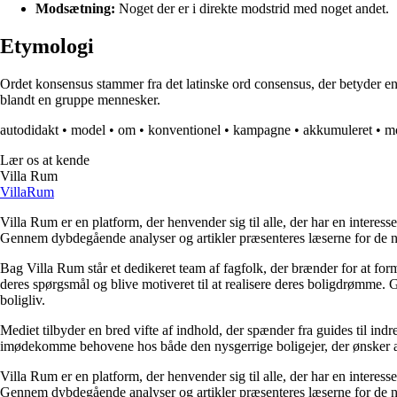
Modsætning:
Noget der er i direkte modstrid med noget andet.
Etymologi
Ordet konsensus stammer fra det latinske ord consensus, der betyder eni
blandt en gruppe mennesker.
autodidakt
•
model
•
om
•
konventionel
•
kampagne
•
akkumuleret
•
m
Lær os at kende
Villa Rum
Villa
Rum
Villa Rum er en platform, der henvender sig til alle, der har en interess
Gennem dybdegående analyser og artikler præsenteres læserne for de nye
Bag Villa Rum står et dedikeret team af fagfolk, der brænder for at form
deres spørgsmål og blive motiveret til at realisere deres boligdrømme. 
boligliv.
Mediet tilbyder en bred vifte af indhold, der spænder fra guides til ind
imødekomme behovene hos både den nysgerrige boligejer, der ønsker at fo
Villa Rum er en platform, der henvender sig til alle, der har en interess
Gennem dybdegående analyser og artikler præsenteres læserne for de nye