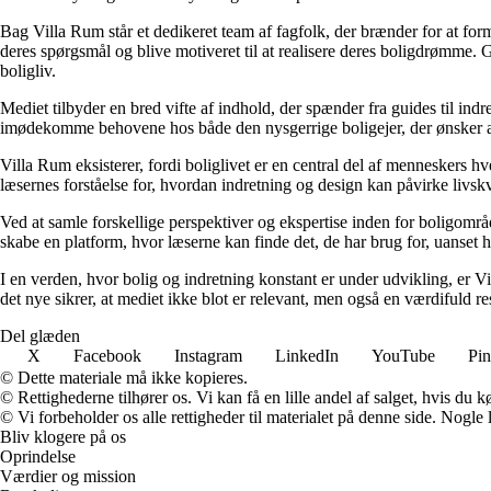
Bag Villa Rum står et dedikeret team af fagfolk, der brænder for at form
deres spørgsmål og blive motiveret til at realisere deres boligdrømme. 
boligliv.
Mediet tilbyder en bred vifte af indhold, der spænder fra guides til ind
imødekomme behovene hos både den nysgerrige boligejer, der ønsker at fo
Villa Rum eksisterer, fordi boliglivet er en central del af menneskers 
læsernes forståelse for, hvordan indretning og design kan påvirke livskv
Ved at samle forskellige perspektiver og ekspertise inden for boligområd
skabe en platform, hvor læserne kan finde det, de har brug for, uanset hv
I en verden, hvor bolig og indretning konstant er under udvikling, er V
det nye sikrer, at mediet ikke blot er relevant, men også en værdifuld r
Del glæden
X
Facebook
Instagram
LinkedIn
YouTube
Pin
© Dette materiale må ikke kopieres.
© Rettighederne tilhører os. Vi kan få en lille andel af salget, hvis du
© Vi forbeholder os alle rettigheder til materialet på denne side. Nogle
Bliv klogere på os
Oprindelse
Værdier og mission