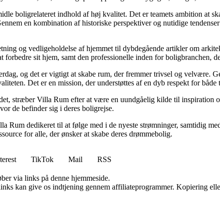
idle boligrelateret indhold af høj kvalitet. Det er teamets ambition at s
Gennem en kombination af historiske perspektiver og nutidige tendenser 
retning og vedligeholdelse af hjemmet til dybdegående artikler om arkitek
rbedre sit hjem, samt den professionelle inden for boligbranchen, der s
hverdag, og det er vigtigt at skabe rum, der fremmer trivsel og velvære.
aliteten. Det er en mission, der understøttes af en dyb respekt for både 
et, stræber Villa Rum efter at være en uundgåelig kilde til inspiration 
or de befinder sig i deres boligrejse.
illa Rum dedikeret til at følge med i de nyeste strømninger, samtidig m
essource for alle, der ønsker at skabe deres drømmebolig.
terest
TikTok
Mail
RSS
 køber via links på denne hjemmeside.
 links kan give os indtjening gennem affiliateprogrammer. Kopiering elle