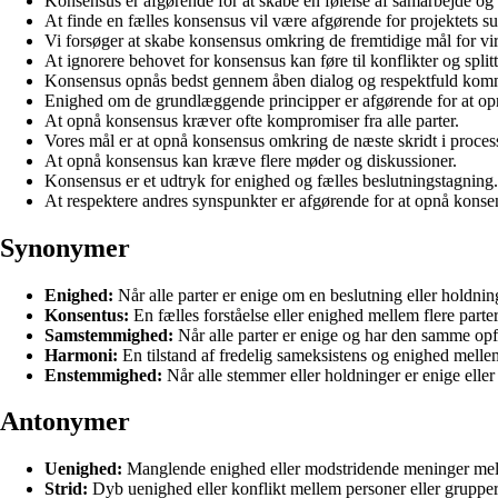
Konsensus er afgørende for at skabe en følelse af samarbejde og 
At finde en fælles konsensus vil være afgørende for projektets su
Vi forsøger at skabe konsensus omkring de fremtidige mål for v
At ignorere behovet for konsensus kan føre til konflikter og split
Konsensus opnås bedst gennem åben dialog og respektfuld kom
Enighed om de grundlæggende principper er afgørende for at op
At opnå konsensus kræver ofte kompromiser fra alle parter.
Vores mål er at opnå konsensus omkring de næste skridt i proces
At opnå konsensus kan kræve flere møder og diskussioner.
Konsensus er et udtryk for enighed og fælles beslutningstagning.
At respektere andres synspunkter er afgørende for at opnå konse
Synonymer
Enighed:
Når alle parter er enige om en beslutning eller holdnin
Konsentus:
En fælles forståelse eller enighed mellem flere parter
Samstemmighed:
Når alle parter er enige og har den samme opfa
Harmoni:
En tilstand af fredelig sameksistens og enighed mellem
Enstemmighed:
Når alle stemmer eller holdninger er enige eller
Antonymer
Uenighed:
Manglende enighed eller modstridende meninger mell
Strid:
Dyb uenighed eller konflikt mellem personer eller grupper