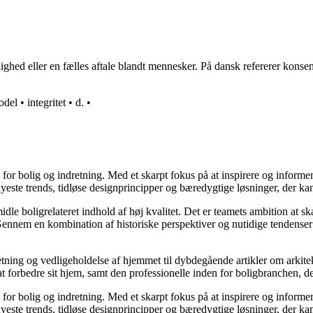
ghed eller en fælles aftale blandt mennesker. På dansk refererer konsens
odel
•
integritet
•
d.
•
e for bolig og indretning. Med et skarpt fokus på at inspirere og informe
ste trends, tidløse designprincipper og bæredygtige løsninger, der kan
idle boligrelateret indhold af høj kvalitet. Det er teamets ambition at s
Gennem en kombination af historiske perspektiver og nutidige tendenser 
retning og vedligeholdelse af hjemmet til dybdegående artikler om arkitek
rbedre sit hjem, samt den professionelle inden for boligbranchen, der s
e for bolig og indretning. Med et skarpt fokus på at inspirere og informe
ste trends, tidløse designprincipper og bæredygtige løsninger, der kan