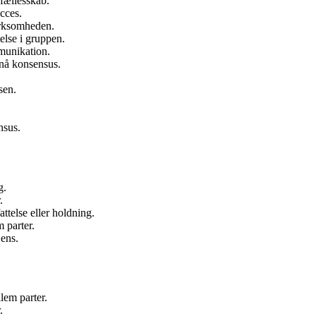
fællesskab.
cces.
irksomheden.
telse i gruppen.
munikation.
nå konsensus.
sen.
nsus.
g.
.
ttelse eller holdning.
 parter.
 ens.
em parter.
.