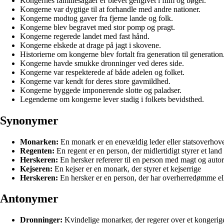
Kongernes familiesagaer er blevet gengivet i film og bøger.
Kongerne var dygtige til at forhandle med andre nationer.
Kongerne modtog gaver fra fjerne lande og folk.
Kongerne blev begravet med stor pomp og pragt.
Kongerne regerede landet med fast hånd.
Kongerne elskede at drage på jagt i skovene.
Historierne om kongerne blev fortalt fra generation til generation
Kongerne havde smukke dronninger ved deres side.
Kongerne var respekterede af både adelen og folket.
Kongerne var kendt for deres store gavmildhed.
Kongerne byggede imponerende slotte og paladser.
Legenderne om kongerne lever stadig i folkets bevidsthed.
Synonymer
Monarken:
En monark er en enevældig leder eller statsoverhov
Regenten:
En regent er en person, der midlertidigt styrer et lan
Herskeren:
En hersker refererer til en person med magt og autorit
Kejseren:
En kejser er en monark, der styrer et kejserrige
Herskeren:
En hersker er en person, der har overherredømme ell
Antonymer
Dronninger:
Kvindelige monarker, der regerer over et kongerige