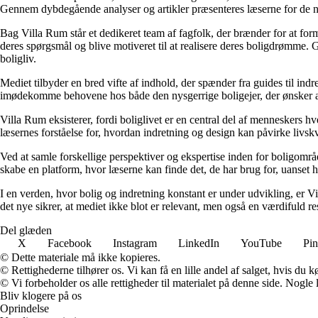
Gennem dybdegående analyser og artikler præsenteres læserne for de nye
Bag Villa Rum står et dedikeret team af fagfolk, der brænder for at form
deres spørgsmål og blive motiveret til at realisere deres boligdrømme. 
boligliv.
Mediet tilbyder en bred vifte af indhold, der spænder fra guides til ind
imødekomme behovene hos både den nysgerrige boligejer, der ønsker at fo
Villa Rum eksisterer, fordi boliglivet er en central del af menneskers 
læsernes forståelse for, hvordan indretning og design kan påvirke livskv
Ved at samle forskellige perspektiver og ekspertise inden for boligområd
skabe en platform, hvor læserne kan finde det, de har brug for, uanset hv
I en verden, hvor bolig og indretning konstant er under udvikling, er V
det nye sikrer, at mediet ikke blot er relevant, men også en værdifuld r
Del glæden
X
Facebook
Instagram
LinkedIn
YouTube
Pin
© Dette materiale må ikke kopieres.
© Rettighederne tilhører os. Vi kan få en lille andel af salget, hvis du
© Vi forbeholder os alle rettigheder til materialet på denne side. Nogle
Bliv klogere på os
Oprindelse