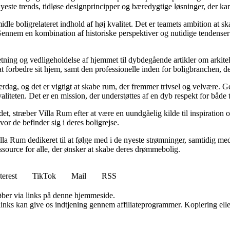
ste trends, tidløse designprincipper og bæredygtige løsninger, der kan
idle boligrelateret indhold af høj kvalitet. Det er teamets ambition at s
Gennem en kombination af historiske perspektiver og nutidige tendenser 
retning og vedligeholdelse af hjemmet til dybdegående artikler om arkitek
rbedre sit hjem, samt den professionelle inden for boligbranchen, der s
hverdag, og det er vigtigt at skabe rum, der fremmer trivsel og velvære.
aliteten. Det er en mission, der understøttes af en dyb respekt for både 
et, stræber Villa Rum efter at være en uundgåelig kilde til inspiration 
or de befinder sig i deres boligrejse.
illa Rum dedikeret til at følge med i de nyeste strømninger, samtidig m
essource for alle, der ønsker at skabe deres drømmebolig.
terest
TikTok
Mail
RSS
 køber via links på denne hjemmeside.
 links kan give os indtjening gennem affiliateprogrammer. Kopiering elle