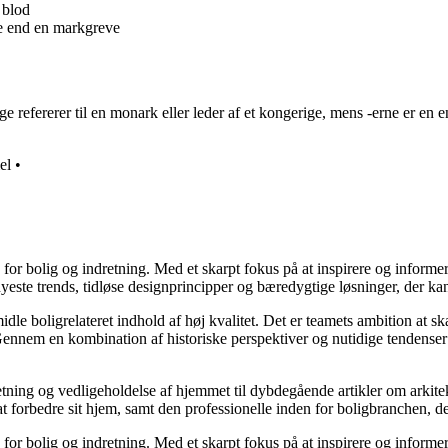
 blod
e end en markgreve
fererer til en monark eller leder af et kongerige, mens -erne er en en
el
•
e for bolig og indretning. Med et skarpt fokus på at inspirere og informe
ste trends, tidløse designprincipper og bæredygtige løsninger, der kan
idle boligrelateret indhold af høj kvalitet. Det er teamets ambition at s
Gennem en kombination af historiske perspektiver og nutidige tendenser 
retning og vedligeholdelse af hjemmet til dybdegående artikler om arkitek
rbedre sit hjem, samt den professionelle inden for boligbranchen, der s
e for bolig og indretning. Med et skarpt fokus på at inspirere og informe