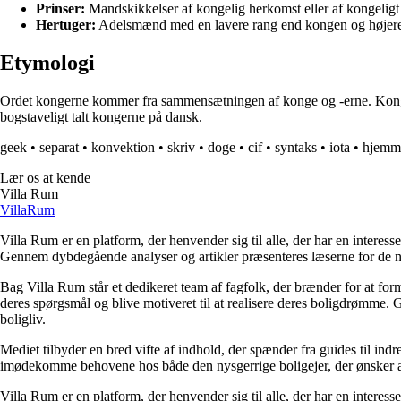
Prinser:
Mandskikkelser af kongelig herkomst eller af kongeligt
Hertuger:
Adelsmænd med en lavere rang end kongen og højer
Etymologi
Ordet kongerne kommer fra sammensætningen af konge og -erne. Konge re
bogstaveligt talt kongerne på dansk.
geek
•
separat
•
konvektion
•
skriv
•
doge
•
cif
•
syntaks
•
iota
•
hjemm
Lær os at kende
Villa Rum
Villa
Rum
Villa Rum er en platform, der henvender sig til alle, der har en interess
Gennem dybdegående analyser og artikler præsenteres læserne for de nye
Bag Villa Rum står et dedikeret team af fagfolk, der brænder for at form
deres spørgsmål og blive motiveret til at realisere deres boligdrømme. 
boligliv.
Mediet tilbyder en bred vifte af indhold, der spænder fra guides til ind
imødekomme behovene hos både den nysgerrige boligejer, der ønsker at fo
Villa Rum er en platform, der henvender sig til alle, der har en interess