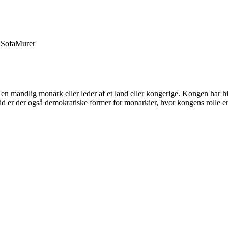
d
Sofa
Murer
 mandlig monark eller leder af et land eller kongerige. Kongen har histo
id er der også demokratiske former for monarkier, hvor kongens rolle er