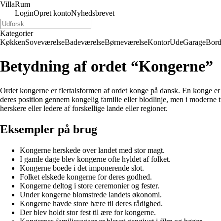
Villa
Rum
Login
Opret konto
Nyhedsbrevet
Kategorier
Køkken
Soveværelse
Badeværelse
Børneværelse
Kontor
Ude
Garage
Bor
Betydning af ordet “Kongerne”
Ordet kongerne er flertalsformen af ordet konge på dansk. En konge er en
deres position gennem kongelig familie eller blodlinje, men i moderne t
herskere eller ledere af forskellige lande eller regioner.
Eksempler på brug
Kongerne herskede over landet med stor magt.
I gamle dage blev kongerne ofte hyldet af folket.
Kongerne boede i det imponerende slot.
Folket elskede kongerne for deres godhed.
Kongerne deltog i store ceremonier og fester.
Under kongerne blomstrede landets økonomi.
Kongerne havde store hære til deres rådighed.
Der blev holdt stor fest til ære for kongerne.