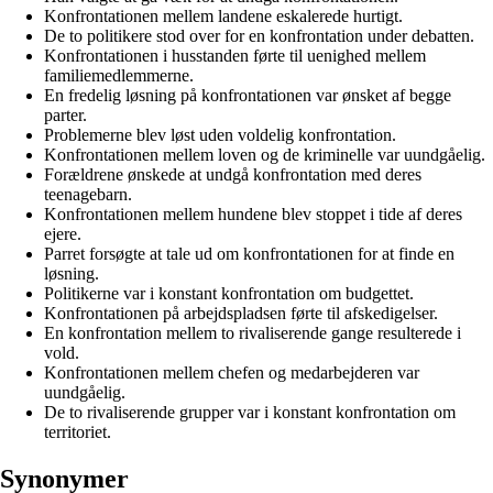
Konfrontationen mellem landene eskalerede hurtigt.
De to politikere stod over for en konfrontation under debatten.
Konfrontationen i husstanden førte til uenighed mellem
familiemedlemmerne.
En fredelig løsning på konfrontationen var ønsket af begge
parter.
Problemerne blev løst uden voldelig konfrontation.
Konfrontationen mellem loven og de kriminelle var uundgåelig.
Forældrene ønskede at undgå konfrontation med deres
teenagebarn.
Konfrontationen mellem hundene blev stoppet i tide af deres
ejere.
Parret forsøgte at tale ud om konfrontationen for at finde en
løsning.
Politikerne var i konstant konfrontation om budgettet.
Konfrontationen på arbejdspladsen førte til afskedigelser.
En konfrontation mellem to rivaliserende gange resulterede i
vold.
Konfrontationen mellem chefen og medarbejderen var
uundgåelig.
De to rivaliserende grupper var i konstant konfrontation om
territoriet.
Synonymer