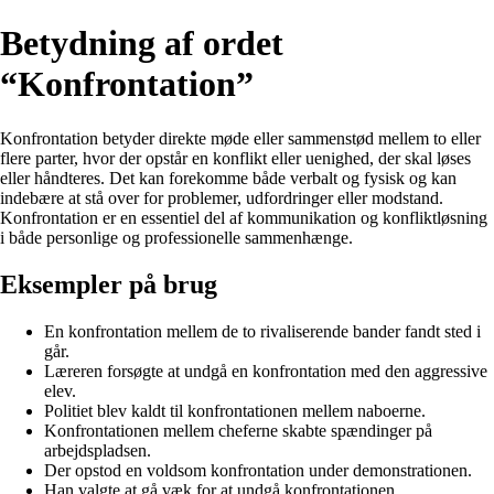
Betydning af ordet
“Konfrontation”
Konfrontation betyder direkte møde eller sammenstød mellem to eller
flere parter, hvor der opstår en konflikt eller uenighed, der skal løses
eller håndteres. Det kan forekomme både verbalt og fysisk og kan
indebære at stå over for problemer, udfordringer eller modstand.
Konfrontation er en essentiel del af kommunikation og konfliktløsning
i både personlige og professionelle sammenhænge.
Eksempler på brug
En konfrontation mellem de to rivaliserende bander fandt sted i
går.
Læreren forsøgte at undgå en konfrontation med den aggressive
elev.
Politiet blev kaldt til konfrontationen mellem naboerne.
Konfrontationen mellem cheferne skabte spændinger på
arbejdspladsen.
Der opstod en voldsom konfrontation under demonstrationen.
Han valgte at gå væk for at undgå konfrontationen.