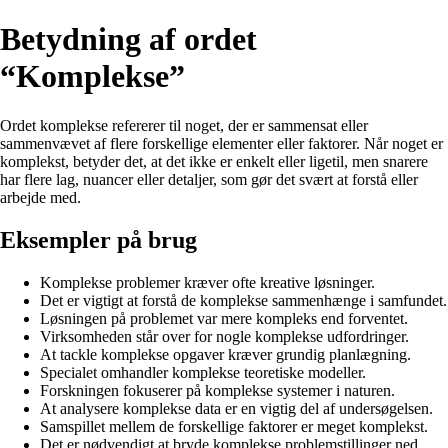
Betydning af ordet
“Komplekse”
Ordet komplekse refererer til noget, der er sammensat eller
sammenvævet af flere forskellige elementer eller faktorer. Når noget er
komplekst, betyder det, at det ikke er enkelt eller ligetil, men snarere
har flere lag, nuancer eller detaljer, som gør det svært at forstå eller
arbejde med.
Eksempler på brug
Komplekse problemer kræver ofte kreative løsninger.
Det er vigtigt at forstå de komplekse sammenhænge i samfundet.
Løsningen på problemet var mere kompleks end forventet.
Virksomheden står over for nogle komplekse udfordringer.
At tackle komplekse opgaver kræver grundig planlægning.
Specialet omhandler komplekse teoretiske modeller.
Forskningen fokuserer på komplekse systemer i naturen.
At analysere komplekse data er en vigtig del af undersøgelsen.
Samspillet mellem de forskellige faktorer er meget komplekst.
Det er nødvendigt at bryde komplekse problemstillinger ned.