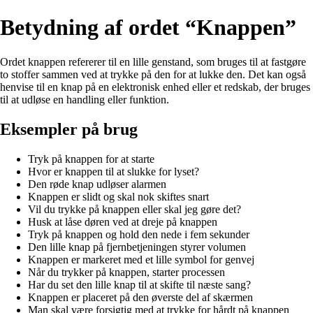
Betydning af ordet “Knappen”
Ordet knappen refererer til en lille genstand, som bruges til at fastgøre
to stoffer sammen ved at trykke på den for at lukke den. Det kan også
henvise til en knap på en elektronisk enhed eller et redskab, der bruges
til at udløse en handling eller funktion.
Eksempler på brug
Tryk på knappen for at starte
Hvor er knappen til at slukke for lyset?
Den røde knap udløser alarmen
Knappen er slidt og skal nok skiftes snart
Vil du trykke på knappen eller skal jeg gøre det?
Husk at låse døren ved at dreje på knappen
Tryk på knappen og hold den nede i fem sekunder
Den lille knap på fjernbetjeningen styrer volumen
Knappen er markeret med et lille symbol for genvej
Når du trykker på knappen, starter processen
Har du set den lille knap til at skifte til næste sang?
Knappen er placeret på den øverste del af skærmen
Man skal være forsigtig med at trykke for hårdt på knappen