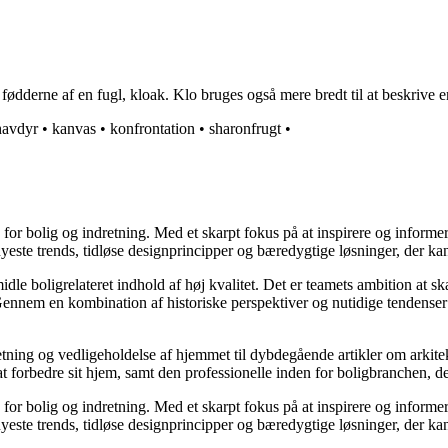
fødderne af en fugl, kloak. Klo bruges også mere bredt til at beskrive en
havdyr
•
kanvas
•
konfrontation
•
sharonfrugt
•
e for bolig og indretning. Med et skarpt fokus på at inspirere og informe
ste trends, tidløse designprincipper og bæredygtige løsninger, der kan
idle boligrelateret indhold af høj kvalitet. Det er teamets ambition at s
Gennem en kombination af historiske perspektiver og nutidige tendenser 
retning og vedligeholdelse af hjemmet til dybdegående artikler om arkitek
rbedre sit hjem, samt den professionelle inden for boligbranchen, der s
e for bolig og indretning. Med et skarpt fokus på at inspirere og informe
ste trends, tidløse designprincipper og bæredygtige løsninger, der kan