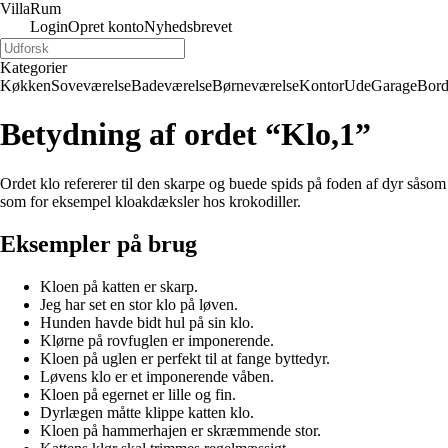
Villa
Rum
Login
Opret konto
Nyhedsbrevet
Kategorier
Køkken
Soveværelse
Badeværelse
Børneværelse
Kontor
Ude
Garage
Bor
Betydning af ordet “Klo,1”
Ordet klo refererer til den skarpe og buede spids på foden af dyr såsom f
som for eksempel kloakdæksler hos krokodiller.
Eksempler på brug
Kloen på katten er skarp.
Jeg har set en stor klo på løven.
Hunden havde bidt hul på sin klo.
Klørne på rovfuglen er imponerende.
Kloen på uglen er perfekt til at fange byttedyr.
Løvens klo er et imponerende våben.
Kloen på egernet er lille og fin.
Dyrlægen måtte klippe katten klo.
Kloen på hammerhajen er skræmmende stor.