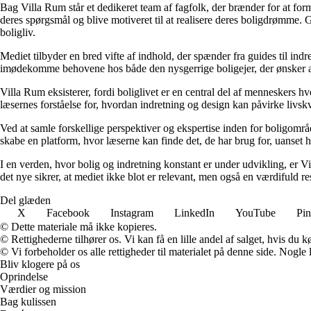
Bag Villa Rum står et dedikeret team af fagfolk, der brænder for at form
deres spørgsmål og blive motiveret til at realisere deres boligdrømme. 
boligliv.
Mediet tilbyder en bred vifte af indhold, der spænder fra guides til ind
imødekomme behovene hos både den nysgerrige boligejer, der ønsker at fo
Villa Rum eksisterer, fordi boliglivet er en central del af menneskers 
læsernes forståelse for, hvordan indretning og design kan påvirke livskv
Ved at samle forskellige perspektiver og ekspertise inden for boligområd
skabe en platform, hvor læserne kan finde det, de har brug for, uanset hv
I en verden, hvor bolig og indretning konstant er under udvikling, er V
det nye sikrer, at mediet ikke blot er relevant, men også en værdifuld r
Del glæden
X
Facebook
Instagram
LinkedIn
YouTube
Pin
© Dette materiale må ikke kopieres.
© Rettighederne tilhører os. Vi kan få en lille andel af salget, hvis du
© Vi forbeholder os alle rettigheder til materialet på denne side. Nogle
Bliv klogere på os
Oprindelse
Værdier og mission
Bag kulissen