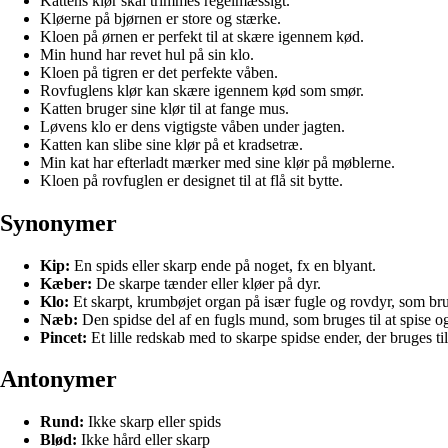
Kattens klør skal trimmes regelmæssigt.
Kløerne på bjørnen er store og stærke.
Kloen på ørnen er perfekt til at skære igennem kød.
Min hund har revet hul på sin klo.
Kloen på tigren er det perfekte våben.
Rovfuglens klør kan skære igennem kød som smør.
Katten bruger sine klør til at fange mus.
Løvens klo er dens vigtigste våben under jagten.
Katten kan slibe sine klør på et kradsetræ.
Min kat har efterladt mærker med sine klør på møblerne.
Kloen på rovfuglen er designet til at flå sit bytte.
Synonymer
Kip:
En spids eller skarp ende på noget, fx en blyant.
Kæber:
De skarpe tænder eller kløer på dyr.
Klo:
Et skarpt, krumbøjet organ på især fugle og rovdyr, som brug
Næb:
Den spidse del af en fugls mund, som bruges til at spise o
Pincet:
Et lille redskab med to skarpe spidse ender, der bruges ti
Antonymer
Rund:
Ikke skarp eller spids
Blød:
Ikke hård eller skarp