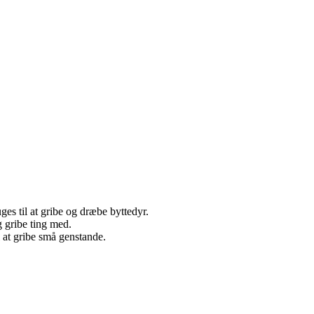
es til at gribe og dræbe byttedyr.
g gribe ting med.
l at gribe små genstande.