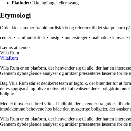
Platfodet:
Ikke højbuget eller svang
Etymologi
Ordet klo stammer fra oldnordisk kló og refererer til det skarpe horn på 
center-
•
samfundskritisk
•
ansigt
•
understreger
•
mailboks
•
kanvas
•
Lær os at kende
Villa Rum
Villa
Rum
Villa Rum er en platform, der henvender sig til alle, der har en interess
Gennem dybdegående analyser og artikler præsenteres læserne for de nye
Bag Villa Rum står et dedikeret team af fagfolk, der brænder for at form
deres spørgsmål og blive motiveret til at realisere deres boligdrømme. 
boligliv.
Mediet tilbyder en bred vifte af indhold, der spænder fra guides til ind
imødekomme behovene hos både den nysgerrige boligejer, der ønsker at fo
Villa Rum er en platform, der henvender sig til alle, der har en interess
Gennem dybdegående analyser og artikler præsenteres læserne for de nye