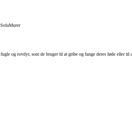
d
Sofa
Murer
ugle og rovdyr, som de bruger til at gribe og fange deres føde eller til a