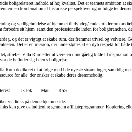
idle boligrelateret indhold af høj kvalitet. Det er teamets ambition at s
Gennem en kombination af historiske perspektiver og nutidige tendenser 
retning og vedligeholdelse af hjemmet til dybdegående artikler om arkitek
rbedre sit hjem, samt den professionelle inden for boligbranchen, der s
hverdag, og det er vigtigt at skabe rum, der fremmer trivsel og velvære.
aliteten. Det er en mission, der understøttes af en dyb respekt for både 
et, stræber Villa Rum efter at være en uundgåelig kilde til inspiration 
or de befinder sig i deres boligrejse.
illa Rum dedikeret til at følge med i de nyeste strømninger, samtidig m
essource for alle, der ønsker at skabe deres drømmebolig.
terest
TikTok
Mail
RSS
 køber via links på denne hjemmeside.
 links kan give os indtjening gennem affiliateprogrammer. Kopiering elle