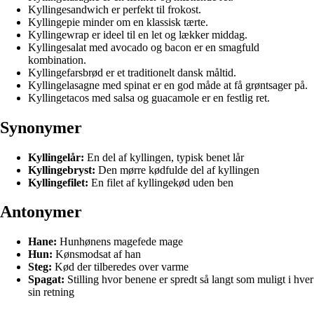
Kyllingesandwich er perfekt til frokost.
Kyllingepie minder om en klassisk tærte.
Kyllingewrap er ideel til en let og lækker middag.
Kyllingesalat med avocado og bacon er en smagfuld
kombination.
Kyllingefarsbrød er et traditionelt dansk måltid.
Kyllingelasagne med spinat er en god måde at få grøntsager på.
Kyllingetacos med salsa og guacamole er en festlig ret.
Synonymer
Kyllingelår:
En del af kyllingen, typisk benet lår
Kyllingebryst:
Den mørre kødfulde del af kyllingen
Kyllingefilet:
En filet af kyllingekød uden ben
Antonymer
Hane:
Hunhønens magefede mage
Hun:
Kønsmodsat af han
Steg:
Kød der tilberedes over varme
Spagat:
Stilling hvor benene er spredt så langt som muligt i hver
sin retning