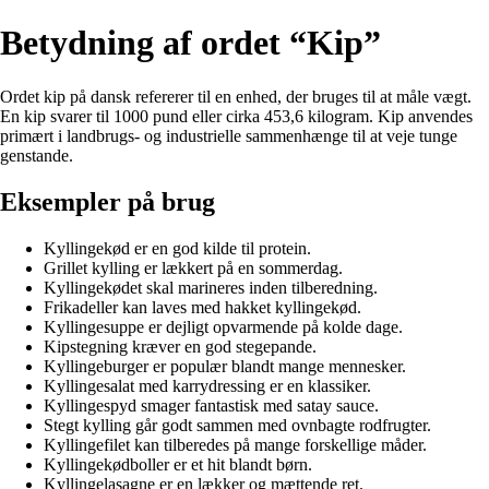
Betydning af ordet “Kip”
Ordet kip på dansk refererer til en enhed, der bruges til at måle vægt.
En kip svarer til 1000 pund eller cirka 453,6 kilogram. Kip anvendes
primært i landbrugs- og industrielle sammenhænge til at veje tunge
genstande.
Eksempler på brug
Kyllingekød er en god kilde til protein.
Grillet kylling er lækkert på en sommerdag.
Kyllingekødet skal marineres inden tilberedning.
Frikadeller kan laves med hakket kyllingekød.
Kyllingesuppe er dejligt opvarmende på kolde dage.
Kipstegning kræver en god stegepande.
Kyllingeburger er populær blandt mange mennesker.
Kyllingesalat med karrydressing er en klassiker.
Kyllingespyd smager fantastisk med satay sauce.
Stegt kylling går godt sammen med ovnbagte rodfrugter.
Kyllingefilet kan tilberedes på mange forskellige måder.
Kyllingekødboller er et hit blandt børn.
Kyllingelasagne er en lækker og mættende ret.