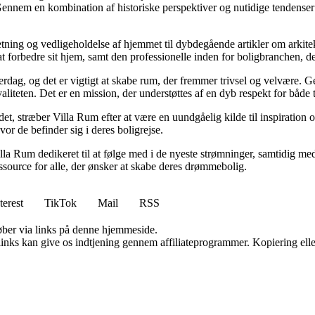
Gennem en kombination af historiske perspektiver og nutidige tendenser 
retning og vedligeholdelse af hjemmet til dybdegående artikler om arkitek
rbedre sit hjem, samt den professionelle inden for boligbranchen, der s
hverdag, og det er vigtigt at skabe rum, der fremmer trivsel og velvære.
aliteten. Det er en mission, der understøttes af en dyb respekt for både 
et, stræber Villa Rum efter at være en uundgåelig kilde til inspiration 
or de befinder sig i deres boligrejse.
illa Rum dedikeret til at følge med i de nyeste strømninger, samtidig m
essource for alle, der ønsker at skabe deres drømmebolig.
terest
TikTok
Mail
RSS
 køber via links på denne hjemmeside.
 links kan give os indtjening gennem affiliateprogrammer. Kopiering elle