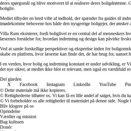
deres spørgsmål og blive motiveret til at realisere deres boligdrømme. 
boligliv.
Mediet tilbyder en bred vifte af indhold, der spænder fra guides til ind
imødekomme behovene hos både den nysgerrige boligejer, der ønsker at fo
Villa Rum eksisterer, fordi boliglivet er en central del af menneskers 
læsernes forståelse for, hvordan indretning og design kan påvirke livskv
Ved at samle forskellige perspektiver og ekspertise inden for boligområd
skabe en platform, hvor læserne kan finde det, de har brug for, uanset hv
I en verden, hvor bolig og indretning konstant er under udvikling, er V
det nye sikrer, at mediet ikke blot er relevant, men også en værdifuld r
Del glæden
X
Facebook
Instagram
LinkedIn
YouTube
Pin
© Dette materiale må ikke kopieres.
© Rettighederne tilhører os. Vi kan få en lille andel af salget, hvis du
© Vi forbeholder os alle rettigheder til materialet på denne side. Nogle
Bliv klogere på os
Oprindelse
Værdier og mission
Bag kulissen
Donér