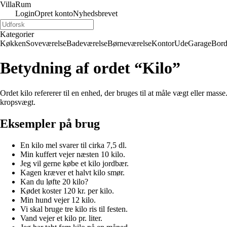
Villa
Rum
Login
Opret konto
Nyhedsbrevet
Kategorier
Køkken
Soveværelse
Badeværelse
Børneværelse
Kontor
Ude
Garage
Bor
Betydning af ordet “Kilo”
Ordet kilo refererer til en enhed, der bruges til at måle vægt eller mas
kropsvægt.
Eksempler på brug
En kilo mel svarer til cirka 7,5 dl.
Min kuffert vejer næsten 10 kilo.
Jeg vil gerne købe et kilo jordbær.
Kagen kræver et halvt kilo smør.
Kan du løfte 20 kilo?
Kødet koster 120 kr. per kilo.
Min hund vejer 12 kilo.
Vi skal bruge tre kilo ris til festen.
Vand vejer et kilo pr. liter.