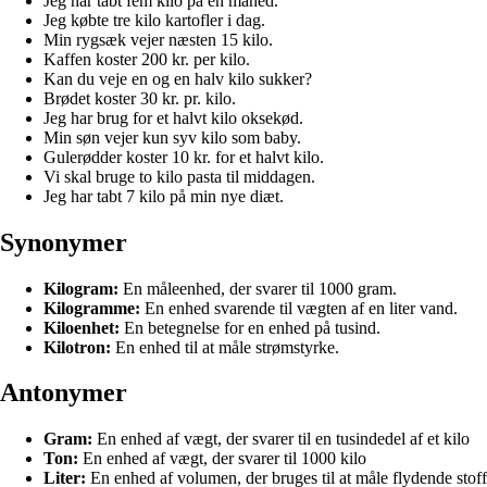
Jeg har tabt fem kilo på en måned.
Jeg købte tre kilo kartofler i dag.
Min rygsæk vejer næsten 15 kilo.
Kaffen koster 200 kr. per kilo.
Kan du veje en og en halv kilo sukker?
Brødet koster 30 kr. pr. kilo.
Jeg har brug for et halvt kilo oksekød.
Min søn vejer kun syv kilo som baby.
Gulerødder koster 10 kr. for et halvt kilo.
Vi skal bruge to kilo pasta til middagen.
Jeg har tabt 7 kilo på min nye diæt.
Synonymer
Kilogram:
En måleenhed, der svarer til 1000 gram.
Kilogramme:
En enhed svarende til vægten af en liter vand.
Kiloenhet:
En betegnelse for en enhed på tusind.
Kilotron:
En enhed til at måle strømstyrke.
Antonymer
Gram:
En enhed af vægt, der svarer til en tusindedel af et kilo
Ton:
En enhed af vægt, der svarer til 1000 kilo
Liter:
En enhed af volumen, der bruges til at måle flydende stoff