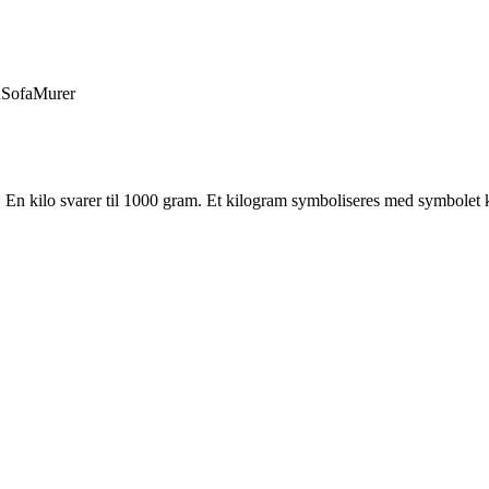
d
Sofa
Murer
se. En kilo svarer til 1000 gram. Et kilogram symboliseres med symbolet 