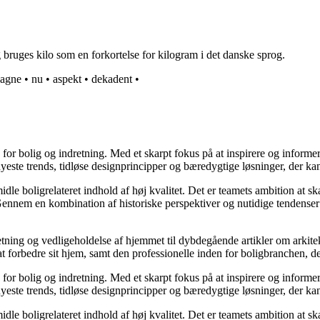
g bruges kilo som en forkortelse for kilogram i det danske sprog.
agne
•
nu
•
aspekt
•
dekadent
•
e for bolig og indretning. Med et skarpt fokus på at inspirere og informe
ste trends, tidløse designprincipper og bæredygtige løsninger, der kan
idle boligrelateret indhold af høj kvalitet. Det er teamets ambition at s
Gennem en kombination af historiske perspektiver og nutidige tendenser 
retning og vedligeholdelse af hjemmet til dybdegående artikler om arkitek
rbedre sit hjem, samt den professionelle inden for boligbranchen, der s
e for bolig og indretning. Med et skarpt fokus på at inspirere og informe
ste trends, tidløse designprincipper og bæredygtige løsninger, der kan
idle boligrelateret indhold af høj kvalitet. Det er teamets ambition at s