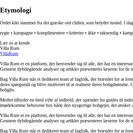
Etymologi
Ordet kilo stammer fra det græske ord chilioi, som betyder tusind. I da
rygte
•
kampagne
•
komplimentere
•
kriterier
•
ikke
•
taknemlig
•
kamp
Lær os at kende
Villa Rum
Villa
Rum
Villa Rum er en platform, der henvender sig til alle, der har en interess
Gennem dybdegående analyser og artikler præsenteres læserne for de nye
Bag Villa Rum står et dedikeret team af fagfolk, der brænder for at form
deres spørgsmål og blive motiveret til at realisere deres boligdrømme. 
boligliv.
Mediet tilbyder en bred vifte af indhold, der spænder fra guides til ind
imødekomme behovene hos både den nysgerrige boligejer, der ønsker at fo
Villa Rum er en platform, der henvender sig til alle, der har en interess
Gennem dybdegående analyser og artikler præsenteres læserne for de nye
Bag Villa Rum står et dedikeret team af fagfolk, der brænder for at form