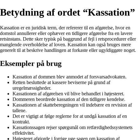
Betydning af ordet “Kassation”
Kassation er en juridisk term, der refererer til en afgørelse, hvor en
domstol annullerer eller ophæver en tidligere afgørelse fra en lavere
retsinstans. Dette sker typisk på baggrund af fejl i retsprocedurer eller
manglende overholdelse af loven. Kassation kan også bruges mere
generelt til at beskrive handlingen at forkaste eller ugyldiggøre noget.
Eksempler på brug
Kassation af dommen blev anmodet af forsvarsadvokaten.
Retten besluttede at kassere beviserne på grund af
uregelmæssigheder.
Kassationen af afgørelsen vil blive behandlet i højesteret.
Dommeren beordrede kassation af den tidligere kendelse.
Kassationen af skatteberegningen vil indebære en revision af
tallene.
Det er vigtigt at følge reglerne for at undgå kassation af en
kontrakt.
Kassationssagen rejser spørgsmål om retfærdighedssystemets
effektivitet.
Højesteret afgjorde i forrige uge sagen om kassation af