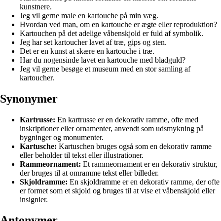
kunstnere.
Jeg vil gerne male en kartouche på min væg.
Hvordan ved man, om en kartouche er ægte eller reproduktion?
Kartouchen på det adelige våbenskjold er fuld af symbolik.
Jeg har set kartoucher lavet af træ, gips og sten.
Det er en kunst at skære en kartouche i træ.
Har du nogensinde lavet en kartouche med bladguld?
Jeg vil gerne besøge et museum med en stor samling af
kartoucher.
Synonymer
Kartrusse:
En kartrusse er en dekorativ ramme, ofte med
inskriptioner eller ornamenter, anvendt som udsmykning på
bygninger og monumenter.
Kartusche:
Kartuschen bruges også som en dekorativ ramme
eller beholder til tekst eller illustrationer.
Rammeornament:
Et rammeornament er en dekorativ struktur,
der bruges til at omramme tekst eller billeder.
Skjoldramme:
En skjoldramme er en dekorativ ramme, der ofte
er formet som et skjold og bruges til at vise et våbenskjold eller
insignier.
Antonymer