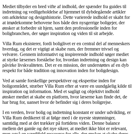
Mediet tilbyder en bred vifte af indhold, der spænder fra guides til
indretning og vedligeholdelse af hjemmet til dybdegående artikler
om arkitektur og designhistorie. Dette varierede indhold er skabt for
at imødekomme behovene hos både den nysgerrige boligejer, der
ønsker at forbedre sit hjem, samt den professionelle inden for
boligbranchen, der søger inspiration og viden til sit arbejde.
Villa Rum eksisterer, fordi boliglivet er en central del af menneskers
hverdag, og det er vigtigt at skabe rum, der fremmer trivsel og
velvære. Gennem informativt og inspirerende indhold søger mediet
at styrke læsernes forståelse for, hvordan indretning og design kan
påvirke livskvaliteten. Det er en mission, der understøttes af en dyb
respekt for både tradition og innovation inden for boligdesign.
Ved at samle forskellige perspektiver og ekspertise inden for
boligområdet, stræber Villa Rum efter at være en uundgåelig kilde til
inspiration og information. Med et sagligt og objektivt indhold
ønsker mediet at skabe en platform, hvor læserne kan finde det, de
har brug for, uanset hvor de befinder sig i deres boligrejse.
I en verden, hvor bolig og indretning konstant er under udvikling, er
Villa Rum dedikeret til at følge med i de nyeste strømninger,
samtidig med at det trækker på fortidens viden. Denne balance
mellem det gamle og det nye sikrer, at mediet ikke blot er relevant,
men også en værdifuld ressource for alle, der ønsker at skabe deres