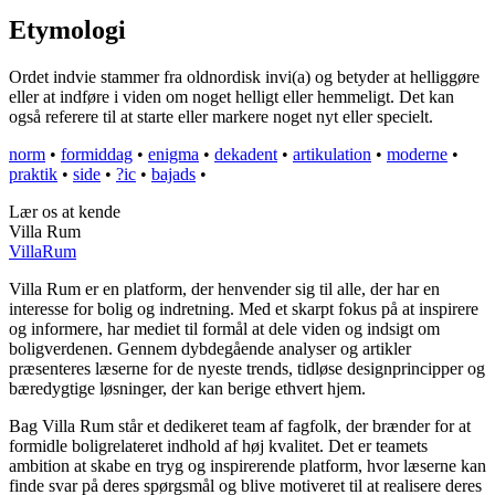
Etymologi
Ordet indvie stammer fra oldnordisk invi(a) og betyder at helliggøre
eller at indføre i viden om noget helligt eller hemmeligt. Det kan
også referere til at starte eller markere noget nyt eller specielt.
norm
•
formiddag
•
enigma
•
dekadent
•
artikulation
•
moderne
•
praktik
•
side
•
?ic
•
bajads
•
Lær os at kende
Villa Rum
Villa
Rum
Villa Rum er en platform, der henvender sig til alle, der har en
interesse for bolig og indretning. Med et skarpt fokus på at inspirere
og informere, har mediet til formål at dele viden og indsigt om
boligverdenen. Gennem dybdegående analyser og artikler
præsenteres læserne for de nyeste trends, tidløse designprincipper og
bæredygtige løsninger, der kan berige ethvert hjem.
Bag Villa Rum står et dedikeret team af fagfolk, der brænder for at
formidle boligrelateret indhold af høj kvalitet. Det er teamets
ambition at skabe en tryg og inspirerende platform, hvor læserne kan
finde svar på deres spørgsmål og blive motiveret til at realisere deres