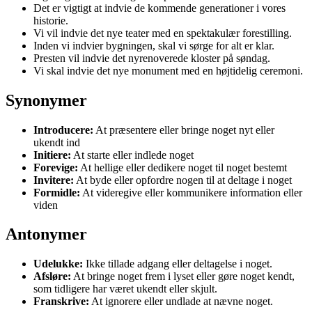
Det er vigtigt at indvie de kommende generationer i vores
historie.
Vi vil indvie det nye teater med en spektakulær forestilling.
Inden vi indvier bygningen, skal vi sørge for alt er klar.
Presten vil indvie det nyrenoverede kloster på søndag.
Vi skal indvie det nye monument med en højtidelig ceremoni.
Synonymer
Introducere:
At præsentere eller bringe noget nyt eller
ukendt ind
Initiere:
At starte eller indlede noget
Forevige:
At hellige eller dedikere noget til noget bestemt
Invitere:
At byde eller opfordre nogen til at deltage i noget
Formidle:
At videregive eller kommunikere information eller
viden
Antonymer
Udelukke:
Ikke tillade adgang eller deltagelse i noget.
Afsløre:
At bringe noget frem i lyset eller gøre noget kendt,
som tidligere har været ukendt eller skjult.
Franskrive:
At ignorere eller undlade at nævne noget.