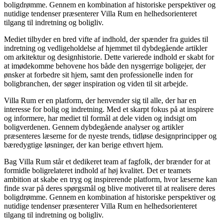
boligdrømme. Gennem en kombination af historiske perspektiver og
nutidige tendenser præsenterer Villa Rum en helhedsorienteret
tilgang til indretning og boligliv.
Mediet tilbyder en bred vifte af indhold, der spænder fra guides til
indretning og vedligeholdelse af hjemmet til dybdegående artikler
om arkitektur og designhistorie. Dette varierede indhold er skabt for
at imødekomme behovene hos både den nysgerrige boligejer, der
ønsker at forbedre sit hjem, samt den professionelle inden for
boligbranchen, der søger inspiration og viden til sit arbejde.
Villa Rum er en platform, der henvender sig til alle, der har en
interesse for bolig og indretning. Med et skarpt fokus på at inspirere
og informere, har mediet til formål at dele viden og indsigt om
boligverdenen. Gennem dybdegående analyser og artikler
præsenteres læserne for de nyeste trends, tidløse designprincipper og
bæredygtige løsninger, der kan berige ethvert hjem.
Bag Villa Rum står et dedikeret team af fagfolk, der brænder for at
formidle boligrelateret indhold af høj kvalitet. Det er teamets
ambition at skabe en tryg og inspirerende platform, hvor læserne kan
finde svar på deres spørgsmål og blive motiveret til at realisere deres
boligdrømme. Gennem en kombination af historiske perspektiver og
nutidige tendenser præsenterer Villa Rum en helhedsorienteret
tilgang til indretning og boligliv.