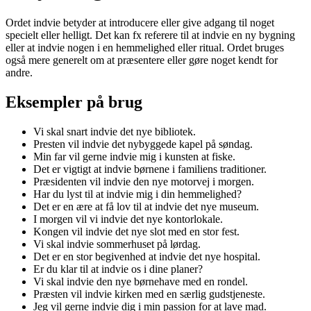
Ordet indvie betyder at introducere eller give adgang til noget
specielt eller helligt. Det kan fx referere til at indvie en ny bygning
eller at indvie nogen i en hemmelighed eller ritual. Ordet bruges
også mere generelt om at præsentere eller gøre noget kendt for
andre.
Eksempler på brug
Vi skal snart indvie det nye bibliotek.
Presten vil indvie det nybyggede kapel på søndag.
Min far vil gerne indvie mig i kunsten at fiske.
Det er vigtigt at indvie børnene i familiens traditioner.
Præsidenten vil indvie den nye motorvej i morgen.
Har du lyst til at indvie mig i din hemmelighed?
Det er en ære at få lov til at indvie det nye museum.
I morgen vil vi indvie det nye kontorlokale.
Kongen vil indvie det nye slot med en stor fest.
Vi skal indvie sommerhuset på lørdag.
Det er en stor begivenhed at indvie det nye hospital.
Er du klar til at indvie os i dine planer?
Vi skal indvie den nye børnehave med en rondel.
Præsten vil indvie kirken med en særlig gudstjeneste.
Jeg vil gerne indvie dig i min passion for at lave mad.