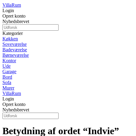
Villa
Rum
Login
Opret konto
Nyhedsbrevet
Kategorier
Køkken
Soveværelse
Badeværelse
Børneværelse
Kontor
Ude
Garage
Bord
Sofa
Murer
Villa
Rum
Login
Opret konto
Nyhedsbrevet
Betydning af ordet “Indvie”