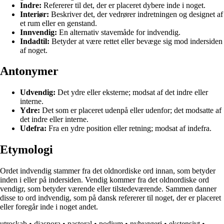
Indre:
Refererer til det, der er placeret dybere inde i noget.
Interiør:
Beskriver det, der vedrører indretningen og designet af
et rum eller en genstand.
Innvendig:
En alternativ stavemåde for indvendig.
Indadtil:
Betyder at være rettet eller bevæge sig mod indersiden
af noget.
Antonymer
Udvendig:
Det ydre eller eksterne; modsat af det indre eller
interne.
Ydre:
Det som er placeret udenpå eller udenfor; det modsatte af
det indre eller interne.
Udefra:
Fra en ydre position eller retning; modsat af indefra.
Etymologi
Ordet indvendig stammer fra det oldnordiske ord innan, som betyder
inden i eller på indersiden. Vendig kommer fra det oldnordiske ord
vendigr, som betyder værende eller tilstedeværende. Sammen danner
disse to ord indvendig, som på dansk refererer til noget, der er placeret
eller foregår inde i noget andet.
utroskab
•
diaspora
•
pastoral
•
podium
•
nybyggeri
•
ekstensivt
•