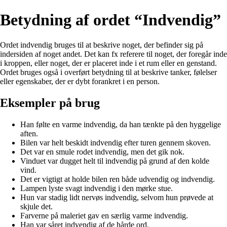
Betydning af ordet “Indvendig”
Ordet indvendig bruges til at beskrive noget, der befinder sig på
indersiden af noget andet. Det kan fx referere til noget, der foregår inde
i kroppen, eller noget, der er placeret inde i et rum eller en genstand.
Ordet bruges også i overført betydning til at beskrive tanker, følelser
eller egenskaber, der er dybt forankret i en person.
Eksempler på brug
Han følte en varme indvendig, da han tænkte på den hyggelige
aften.
Bilen var helt beskidt indvendig efter turen gennem skoven.
Det var en smule rodet indvendig, men det gik nok.
Vinduet var dugget helt til indvendig på grund af den kolde
vind.
Det er vigtigt at holde bilen ren både udvendig og indvendig.
Lampen lyste svagt indvendig i den mørke stue.
Hun var stadig lidt nervøs indvendig, selvom hun prøvede at
skjule det.
Farverne på maleriet gav en særlig varme indvendig.
Han var såret indvendig af de hårde ord.