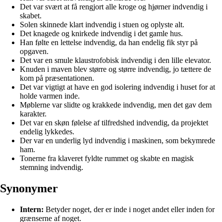
Det var svært at få rengjort alle kroge og hjørner indvendig i
skabet.
Solen skinnede klart indvendig i stuen og oplyste alt.
Det knagede og knirkede indvendig i det gamle hus.
Han følte en lettelse indvendig, da han endelig fik styr på
opgaven.
Det var en smule klaustrofobisk indvendig i den lille elevator.
Knuden i maven blev større og større indvendig, jo tættere de
kom på præsentationen.
Det var vigtigt at have en god isolering indvendig i huset for at
holde varmen inde.
Møblerne var slidte og krakkede indvendig, men det gav dem
karakter.
Det var en skøn følelse af tilfredshed indvendig, da projektet
endelig lykkedes.
Der var en underlig lyd indvendig i maskinen, som bekymrede
ham.
Tonerne fra klaveret fyldte rummet og skabte en magisk
stemning indvendig.
Synonymer
Intern:
Betyder noget, der er inde i noget andet eller inden for
grænserne af noget.