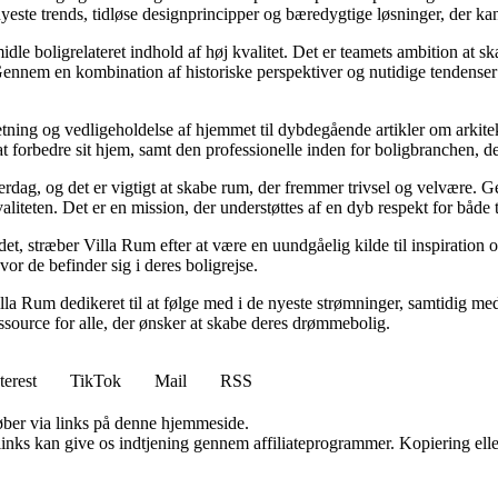
ste trends, tidløse designprincipper og bæredygtige løsninger, der kan
idle boligrelateret indhold af høj kvalitet. Det er teamets ambition at s
Gennem en kombination af historiske perspektiver og nutidige tendenser 
retning og vedligeholdelse af hjemmet til dybdegående artikler om arkitek
rbedre sit hjem, samt den professionelle inden for boligbranchen, der s
hverdag, og det er vigtigt at skabe rum, der fremmer trivsel og velvære.
aliteten. Det er en mission, der understøttes af en dyb respekt for både 
et, stræber Villa Rum efter at være en uundgåelig kilde til inspiration 
or de befinder sig i deres boligrejse.
illa Rum dedikeret til at følge med i de nyeste strømninger, samtidig m
essource for alle, der ønsker at skabe deres drømmebolig.
terest
TikTok
Mail
RSS
 køber via links på denne hjemmeside.
 links kan give os indtjening gennem affiliateprogrammer. Kopiering elle