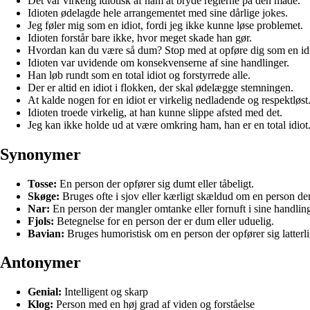
Det var virkelig idiotisk af ham at bryde reglerne på den måde.
Idioten ødelagde hele arrangementet med sine dårlige jokes.
Jeg føler mig som en idiot, fordi jeg ikke kunne løse problemet.
Idioten forstår bare ikke, hvor meget skade han gør.
Hvordan kan du være så dum? Stop med at opføre dig som en idi
Idioten var uvidende om konsekvenserne af sine handlinger.
Han løb rundt som en total idiot og forstyrrede alle.
Der er altid en idiot i flokken, der skal ødelægge stemningen.
At kalde nogen for en idiot er virkelig nedladende og respektløst
Idioten troede virkelig, at han kunne slippe afsted med det.
Jeg kan ikke holde ud at være omkring ham, han er en total idiot
Synonymer
Tosse:
En person der opfører sig dumt eller tåbeligt.
Skøge:
Bruges ofte i sjov eller kærligt skældud om en person de
Nar:
En person der mangler omtanke eller fornuft i sine handling
Fjols:
Betegnelse for en person der er dum eller uduelig.
Bavian:
Bruges humoristisk om en person der opfører sig latterli
Antonymer
Genial:
Intelligent og skarp
Klog:
Person med en høj grad af viden og forståelse