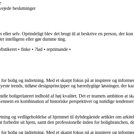
e
vejede beslutninger
eller selv. Oprindeligt blev det brugt til at beskrive en person, der ku
ler intelligens eller gør dumme ting.
fistikeret
•
finke
•
?lad
•
reprimande
•
e for bolig og indretning. Med et skarpt fokus på at inspirere og informe
ste trends, tidløse designprincipper og bæredygtige løsninger, der kan
idle boligrelateret indhold af høj kvalitet. Det er teamets ambition at s
Gennem en kombination af historiske perspektiver og nutidige tendenser 
retning og vedligeholdelse af hjemmet til dybdegående artikler om arkitek
rbedre sit hjem, samt den professionelle inden for boligbranchen, der s
e for bolig og indretning. Med et skarpt fokus på at inspirere og informe