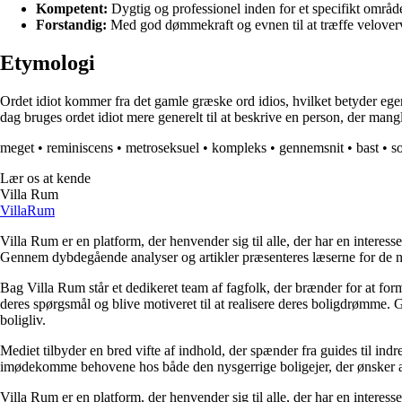
Kompetent:
Dygtig og professionel inden for et specifikt områd
Forstandig:
Med god dømmekraft og evnen til at træffe velover
Etymologi
Ordet idiot kommer fra det gamle græske ord idios, hvilket betyder egen 
dag bruges ordet idiot mere generelt til at beskrive en person, der mang
meget
•
reminiscens
•
metroseksuel
•
kompleks
•
gennemsnit
•
bast
•
so
Lær os at kende
Villa Rum
Villa
Rum
Villa Rum er en platform, der henvender sig til alle, der har en interess
Gennem dybdegående analyser og artikler præsenteres læserne for de nye
Bag Villa Rum står et dedikeret team af fagfolk, der brænder for at form
deres spørgsmål og blive motiveret til at realisere deres boligdrømme. 
boligliv.
Mediet tilbyder en bred vifte af indhold, der spænder fra guides til ind
imødekomme behovene hos både den nysgerrige boligejer, der ønsker at fo
Villa Rum er en platform, der henvender sig til alle, der har en interess