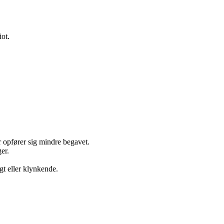
ot.
.
.
r opfører sig mindre begavet.
er.
gt eller klynkende.