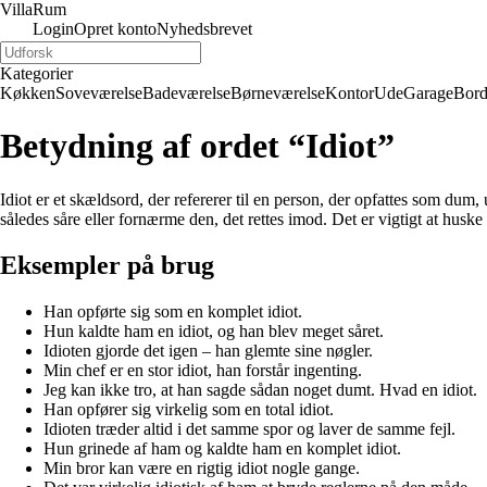
Villa
Rum
Login
Opret konto
Nyhedsbrevet
Kategorier
Køkken
Soveværelse
Badeværelse
Børneværelse
Kontor
Ude
Garage
Bor
Betydning af ordet “Idiot”
Idiot er et skældsord, der refererer til en person, der opfattes som du
således såre eller fornærme den, det rettes imod. Det er vigtigt at hus
Eksempler på brug
Han opførte sig som en komplet idiot.
Hun kaldte ham en idiot, og han blev meget såret.
Idioten gjorde det igen – han glemte sine nøgler.
Min chef er en stor idiot, han forstår ingenting.
Jeg kan ikke tro, at han sagde sådan noget dumt. Hvad en idiot.
Han opfører sig virkelig som en total idiot.
Idioten træder altid i det samme spor og laver de samme fejl.
Hun grinede af ham og kaldte ham en komplet idiot.
Min bror kan være en rigtig idiot nogle gange.