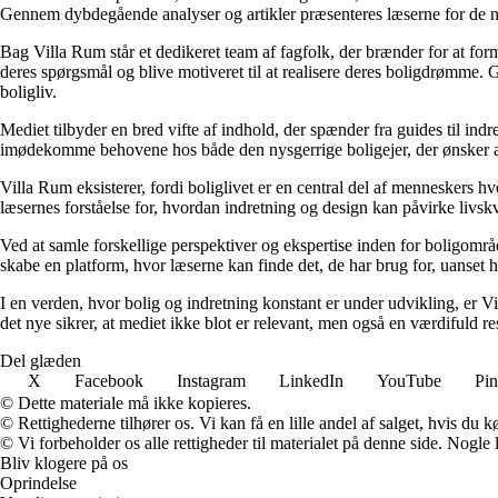
Gennem dybdegående analyser og artikler præsenteres læserne for de nye
Bag Villa Rum står et dedikeret team af fagfolk, der brænder for at form
deres spørgsmål og blive motiveret til at realisere deres boligdrømme. 
boligliv.
Mediet tilbyder en bred vifte af indhold, der spænder fra guides til ind
imødekomme behovene hos både den nysgerrige boligejer, der ønsker at fo
Villa Rum eksisterer, fordi boliglivet er en central del af menneskers 
læsernes forståelse for, hvordan indretning og design kan påvirke livskv
Ved at samle forskellige perspektiver og ekspertise inden for boligområd
skabe en platform, hvor læserne kan finde det, de har brug for, uanset hv
I en verden, hvor bolig og indretning konstant er under udvikling, er V
det nye sikrer, at mediet ikke blot er relevant, men også en værdifuld r
Del glæden
X
Facebook
Instagram
LinkedIn
YouTube
Pin
© Dette materiale må ikke kopieres.
© Rettighederne tilhører os. Vi kan få en lille andel af salget, hvis du
© Vi forbeholder os alle rettigheder til materialet på denne side. Nogle
Bliv klogere på os
Oprindelse