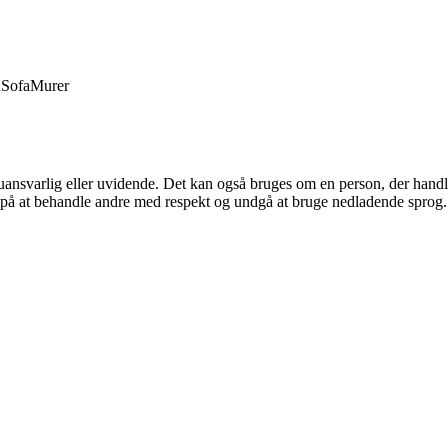
d
Sofa
Murer
m, uansvarlig eller uvidende. Det kan også bruges om en person, der han
ke på at behandle andre med respekt og undgå at bruge nedladende sprog.