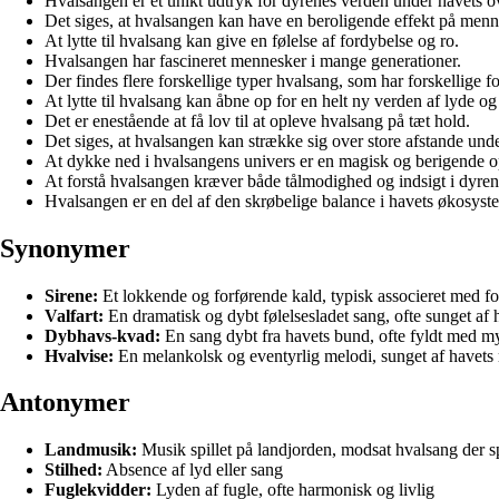
Hvalsangen er et unikt udtryk for dyrenes verden under havets o
Det siges, at hvalsangen kan have en beroligende effekt på menn
At lytte til hvalsang kan give en følelse af fordybelse og ro.
Hvalsangen har fascineret mennesker i mange generationer.
Der findes flere forskellige typer hvalsang, som har forskellige f
At lytte til hvalsang kan åbne op for en helt ny verden af lyde og
Det er enestående at få lov til at opleve hvalsang på tæt hold.
Det siges, at hvalsangen kan strække sig over store afstande und
At dykke ned i hvalsangens univers er en magisk og berigende o
At forstå hvalsangen kræver både tålmodighed og indsigt i dyre
Hvalsangen er en del af den skrøbelige balance i havets økosyst
Synonymer
Sirene:
Et lokkende og forførende kald, typisk associeret med fo
Valfart:
En dramatisk og dybt følelsesladet sang, ofte sunget af h
Dybhavs-kvad:
En sang dybt fra havets bund, ofte fyldt med my
Hvalvise:
En melankolsk og eventyrlig melodi, sunget af havets
Antonymer
Landmusik:
Musik spillet på landjorden, modsat hvalsang der s
Stilhed:
Absence af lyd eller sang
Fuglekvidder:
Lyden af fugle, ofte harmonisk og livlig