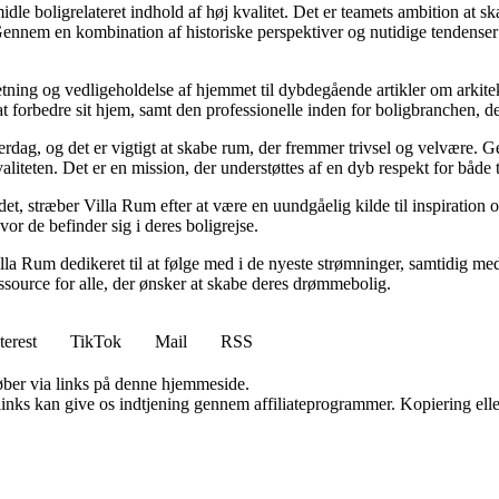
idle boligrelateret indhold af høj kvalitet. Det er teamets ambition at s
Gennem en kombination af historiske perspektiver og nutidige tendenser 
retning og vedligeholdelse af hjemmet til dybdegående artikler om arkitek
rbedre sit hjem, samt den professionelle inden for boligbranchen, der s
hverdag, og det er vigtigt at skabe rum, der fremmer trivsel og velvære.
aliteten. Det er en mission, der understøttes af en dyb respekt for både 
et, stræber Villa Rum efter at være en uundgåelig kilde til inspiration 
or de befinder sig i deres boligrejse.
illa Rum dedikeret til at følge med i de nyeste strømninger, samtidig m
essource for alle, der ønsker at skabe deres drømmebolig.
terest
TikTok
Mail
RSS
 køber via links på denne hjemmeside.
 links kan give os indtjening gennem affiliateprogrammer. Kopiering elle