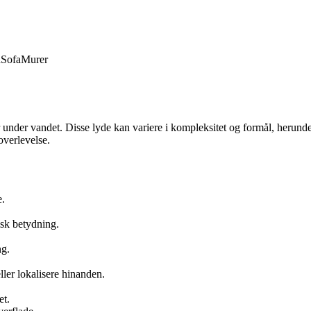
d
Sofa
Murer
r under vandet. Disse lyde kan variere i kompleksitet og formål, herund
 overlevelse.
e.
sk betydning.
ng.
ler lokalisere hinanden.
et.