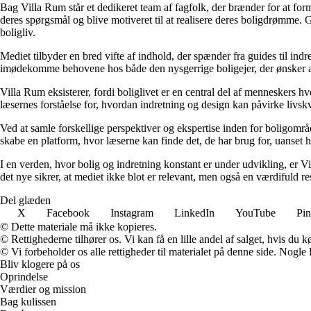
Bag Villa Rum står et dedikeret team af fagfolk, der brænder for at form
deres spørgsmål og blive motiveret til at realisere deres boligdrømme. 
boligliv.
Mediet tilbyder en bred vifte af indhold, der spænder fra guides til ind
imødekomme behovene hos både den nysgerrige boligejer, der ønsker at fo
Villa Rum eksisterer, fordi boliglivet er en central del af menneskers 
læsernes forståelse for, hvordan indretning og design kan påvirke livskv
Ved at samle forskellige perspektiver og ekspertise inden for boligområd
skabe en platform, hvor læserne kan finde det, de har brug for, uanset hv
I en verden, hvor bolig og indretning konstant er under udvikling, er V
det nye sikrer, at mediet ikke blot er relevant, men også en værdifuld r
Del glæden
X
Facebook
Instagram
LinkedIn
YouTube
Pin
© Dette materiale må ikke kopieres.
© Rettighederne tilhører os. Vi kan få en lille andel af salget, hvis du
© Vi forbeholder os alle rettigheder til materialet på denne side. Nogle
Bliv klogere på os
Oprindelse
Værdier og mission
Bag kulissen