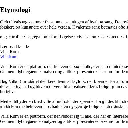
Etymologi
Ordet hvalsang stammer fra sammensætningen af hval og sang. Det refer
forskere og kunstnere over hele verden. Hvalernes sang betragtes ofte 
opg.
•
trufne
•
segregation
•
forudsigelse
•
civilisation
•
tee
•
omen
•
di
Lær os at kende
Villa Rum
Villa
Rum
Villa Rum er en platform, der henvender sig til alle, der har en interess
Gennem dybdegående analyser og artikler præsenteres læserne for de nye
Bag Villa Rum står et dedikeret team af fagfolk, der brænder for at form
deres spørgsmål og blive motiveret til at realisere deres boligdrømme. 
boligliv.
Mediet tilbyder en bred vifte af indhold, der spænder fra guides til ind
imødekomme behovene hos både den nysgerrige boligejer, der ønsker at fo
Villa Rum er en platform, der henvender sig til alle, der har en interess
Gennem dybdegående analyser og artikler præsenteres læserne for de nye