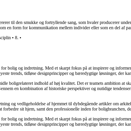
erer til den smukke og fortryllende sang, som hvaler producerer under 
som en form for kommunikation mellem individer eller som en del af parr
sciplin
•
8.
•
e for bolig og indretning. Med et skarpt fokus på at inspirere og informe
ste trends, tidløse designprincipper og bæredygtige løsninger, der kan
idle boligrelateret indhold af høj kvalitet. Det er teamets ambition at s
Gennem en kombination af historiske perspektiver og nutidige tendenser 
retning og vedligeholdelse af hjemmet til dybdegående artikler om arkitek
rbedre sit hjem, samt den professionelle inden for boligbranchen, der s
e for bolig og indretning. Med et skarpt fokus på at inspirere og informe
ste trends, tidløse designprincipper og bæredygtige løsninger, der kan