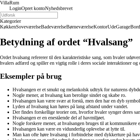
Villa
Rum
Login
Opret konto
Nyhedsbrevet
Kategorier
Køkken
Soveværelse
Badeværelse
Børneværelse
Kontor
Ude
Garage
Bor
Betydning af ordet “Hvalsang”
Ordet hvalsang refererer til den karakteristiske sang, som hvaler udøve
hvalers adfærd og spiller en vigtig rolle i deres sociale interaktioner og
Eksempler på brug
Hvalsangen er et smukt og melankolsk udtryk for naturens dybd
Nogle mener, at hvalsang kan berolige sindet og skabe ro.
Hvalsangen kan være svær at forstå, men den har en dyb symbol
Lyden af hvalsang kan høres på lang afstand under vandet.
Der findes forskellige teorier om, hvorfor hvaler synger deres sa
Hvalsangen er en enestående del af havmiljøet.
Nogle forskere mener, at hvalsangen bruges til at kommunikere el
Hvalsangen kan være en vidunderlig oplevelse at lytte til.
Man kan ofte høre hvalsang i forbindelse med dykkerture på hav