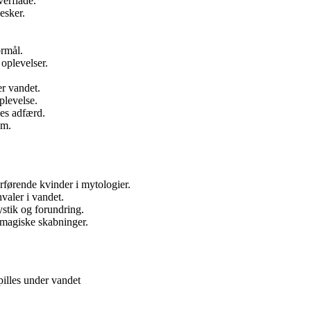
verflade.
esker.
ormål.
 oplevelser.
er vandet.
plevelse.
nes adfærd.
em.
rførende kvinder i mytologier.
valer i vandet.
stik og forundring.
 magiske skabninger.
pilles under vandet