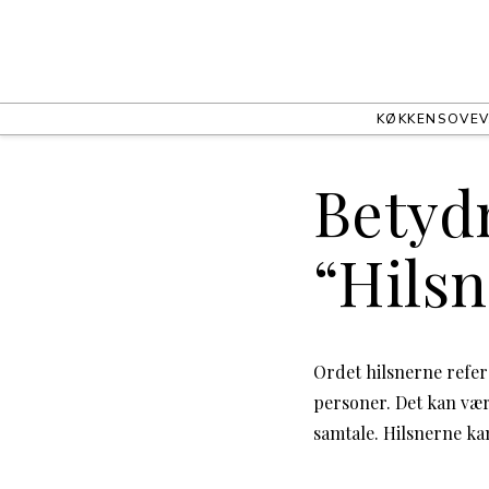
KØKKEN
SOVEV
Betydn
“Hils
Ordet hilsnerne refere
personer. Det kan vær
samtale. Hilsnerne ka