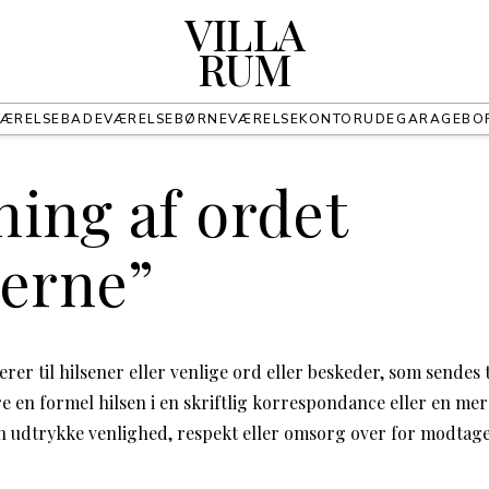
VILLA
RUM
ÆRELSE
BADEVÆRELSE
BØRNEVÆRELSE
KONTOR
UDE
GARAGE
BO
ing af ordet
nerne”
rer til hilsener eller venlige ord eller beskeder, som sendes ti
e en formel hilsen i en skriftlig korrespondance eller en mer
n udtrykke venlighed, respekt eller omsorg over for modtag