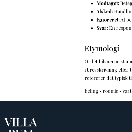
Modtaget:
Beteg
Afsked:
Handling
Ignoreret:
At be
Svar:
En respons
Etymologi
Ordet hilsnerne stamm
i brevskrivning eller t
refererer det typisk ti
heling
•
roomie
•
vart
VILLA