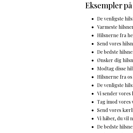
Eksempler på
De venligste hil
Varmeste hilsner
Hilsnerne fra he
Send vores hils
De bedste hilsne
Ønsker dig hilsn
Modtag disse hi
Hilsnerne fra os t
De venligste hils
Vi sender vores h
Tag imod vores 
Send vores kærl
Vi håber, du vil
De bedste hilsne