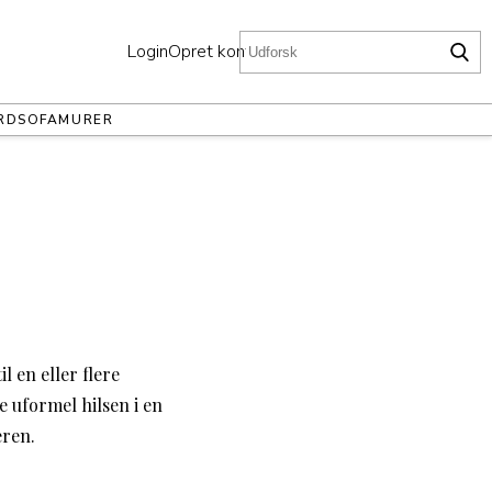
Login
Opret konto
RD
SOFA
MURER
l en eller flere
e uformel hilsen i en
eren.