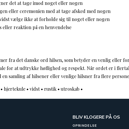
ner det at tage imod noget eller nogen
en eller ceremonien med at tage afsked med nogen
vidst vælge ikke at forholde sig til noget eller nogen
 eller reaktion på en henvendelse
er fra det danske ord hilsen, som betyder en venlig eller for
ale for at udtrykke høflighed og respekt. Når ordet er i flertal
l en samling af hilsener eller venlige hilsner fra flere persone
•
hjertekule
•
vidst
•
rustik
•
utroskab
•
BLIV KLOGERE PÅ OS
OPRINDELSE