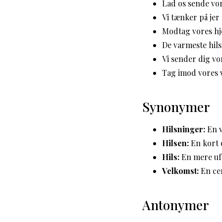
Lad os sende vor
Vi tænker på jer
Modtag vores hj
De varmeste hilsn
Vi sender dig vo
Tag imod vores ve
Synonymer
Hilsninger:
En v
Hilsen:
En kort 
Hils:
En mere ufo
Velkomst:
En cer
Antonymer