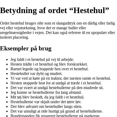
Betydning af ordet “Hestehul”
Ordet hestehul bruges ofte som et slangudtryk om en dårlig eller farlig
vej eller vejstrækning, hvor der er mange huller eller
uregelmæssigheder i vejen. Det kan også referere til en upopulær eller
isoleret placering.
Eksempler på brug
Jeg faldt i et hestehul på vej til arbejde.
Hesten trådte i et hestehul og blev forskrækket.
Barnet legede og hoppede hen over et hestehul.
Hestehullet var dybt og mudret.
Vi var ved at køre på en traktor, der næsten ramte et hestehul.
Hesten stoppede brat for at undgå at træde i et hestehul.
Det var svært at undgå hestehullerne på den mudrede sti.
Jeg kunne se hestehullerne fra lang afstand.
Mit tøj blev beskidt, da jeg faldt i et hestehul.
Hestehullerne var skjult under det tørre løv.
Der blev advaret om hestehuller langs stien.
Det var umuligt at ride hurtigt på grund af hestehullerne.
Bondemanden fik repareret hestehullerne på markerne.