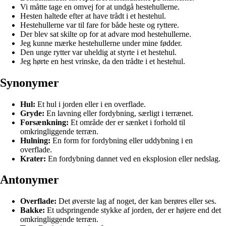
Vi måtte tage en omvej for at undgå hestehullerne.
Hesten haltede efter at have trådt i et hestehul.
Hestehullerne var til fare for både heste og ryttere.
Der blev sat skilte op for at advare mod hestehullerne.
Jeg kunne mærke hestehullerne under mine fødder.
Den unge rytter var uheldig at styrte i et hestehul.
Jeg hørte en hest vrinske, da den trådte i et hestehul.
Synonymer
Hul:
Et hul i jorden eller i en overflade.
Gryde:
En lavning eller fordybning, særligt i terrænet.
Forsænkning:
Et område der er sænket i forhold til
omkringliggende terræn.
Hulning:
En form for fordybning eller uddybning i en
overflade.
Krater:
En fordybning dannet ved en eksplosion eller nedslag.
Antonymer
Overflade:
Det øverste lag af noget, der kan berøres eller ses.
Bakke:
Et udspringende stykke af jorden, der er højere end det
omkringliggende terræn.