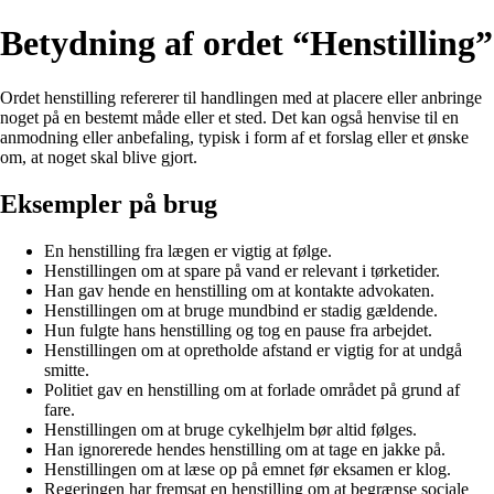
Betydning af ordet “Henstilling”
Ordet henstilling refererer til handlingen med at placere eller anbringe
noget på en bestemt måde eller et sted. Det kan også henvise til en
anmodning eller anbefaling, typisk i form af et forslag eller et ønske
om, at noget skal blive gjort.
Eksempler på brug
En henstilling fra lægen er vigtig at følge.
Henstillingen om at spare på vand er relevant i tørketider.
Han gav hende en henstilling om at kontakte advokaten.
Henstillingen om at bruge mundbind er stadig gældende.
Hun fulgte hans henstilling og tog en pause fra arbejdet.
Henstillingen om at opretholde afstand er vigtig for at undgå
smitte.
Politiet gav en henstilling om at forlade området på grund af
fare.
Henstillingen om at bruge cykelhjelm bør altid følges.
Han ignorerede hendes henstilling om at tage en jakke på.
Henstillingen om at læse op på emnet før eksamen er klog.
Regeringen har fremsat en henstilling om at begrænse sociale