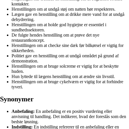
kontakter.
Henstillingen om at undgå støj om natten bør respekteres.
Lægen gav en henstilling om at drikke mere vand for at undgå
dehydrering.
Henstillingen om at holde god hygiejne er essentiel i
sundhedssektoren.
De fulgte hendes henstilling om at prøve det nye
restaurantkoncept.
Henstillingen om at checke sine dæk før bilkørsel er vigtig for
sikkerheden.
Politiet gav en henstilling om at undgå området på grund af
demonstration.
Henstillingen om at bruge solcreme er vigtig for at beskytte
huden.
Hun lyttede til lægens henstilling om at ændre sin livsstil.
Henstillingen om at bruge cykelværn er vigtig for at forhindre
tyveri.
Synonymer
Anbefaling:
En anbefaling er en positiv vurdering eller
anvisning til handling. Det indikerer, hvad der foreslås som den
bedste løsning.
Indstilling:
En indstilling refererer til en anbefaling eller en