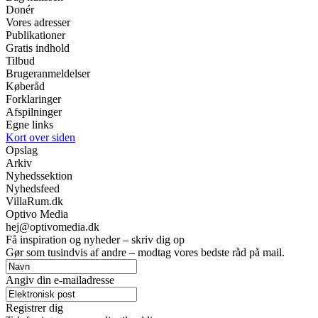
Donér
Vores adresser
Publikationer
Gratis indhold
Tilbud
Brugeranmeldelser
Køberåd
Forklaringer
Afspilninger
Egne links
Kort over siden
Opslag
Arkiv
Nyhedssektion
Nyhedsfeed
VillaRum.dk
Optivo Media
hej@optivomedia.dk
Få inspiration og nyheder – skriv dig op
Gør som tusindvis af andre – modtag vores bedste råd på mail.
Angiv din e-mailadresse
Registrer dig