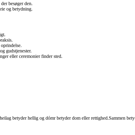
, der besøger den.
orie og betydning.
gt.
praksis.
 oprindelse.
og gudstjenester.
inger eller ceremonier finder sted.
ilag betyder hellig og dómr betyder dom eller rettighed.Sammen betyder d