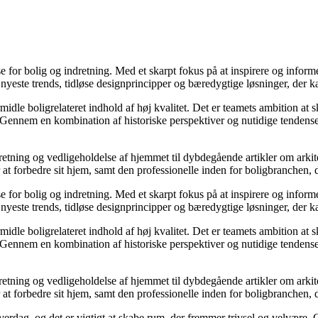
sse for bolig og indretning. Med et skarpt fokus på at inspirere og infor
yeste trends, tidløse designprincipper og bæredygtige løsninger, der ka
midle boligrelateret indhold af høj kvalitet. Det er teamets ambition at
. Gennem en kombination af historiske perspektiver og nutidige tendenser
dretning og vedligeholdelse af hjemmet til dybdegående artikler om arkite
forbedre sit hjem, samt den professionelle inden for boligbranchen, der 
sse for bolig og indretning. Med et skarpt fokus på at inspirere og infor
yeste trends, tidløse designprincipper og bæredygtige løsninger, der ka
midle boligrelateret indhold af høj kvalitet. Det er teamets ambition at
. Gennem en kombination af historiske perspektiver og nutidige tendenser
dretning og vedligeholdelse af hjemmet til dybdegående artikler om arkite
forbedre sit hjem, samt den professionelle inden for boligbranchen, der 
 hverdag, og det er vigtigt at skabe rum, der fremmer trivsel og velvære