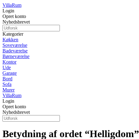
Villa
Rum
Login
Opret konto
Nyhedsbrevet
Kategorier
Køkken
Soveværelse
Badeværelse
Børneværelse
Kontor
Ude
Garage
Bord
Sofa
Murer
Villa
Rum
Login
Opret konto
Nyhedsbrevet
Betydning af ordet “Helligdom”