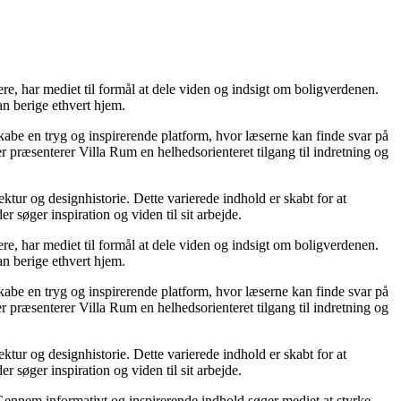
mere, har mediet til formål at dele viden og indsigt om boligverdenen.
n berige ethvert hjem.
 skabe en tryg og inspirerende platform, hvor læserne kan finde svar på
 præsenterer Villa Rum en helhedsorienteret tilgang til indretning og
ktur og designhistorie. Dette varierede indhold er skabt for at
søger inspiration og viden til sit arbejde.
mere, har mediet til formål at dele viden og indsigt om boligverdenen.
n berige ethvert hjem.
 skabe en tryg og inspirerende platform, hvor læserne kan finde svar på
 præsenterer Villa Rum en helhedsorienteret tilgang til indretning og
ktur og designhistorie. Dette varierede indhold er skabt for at
søger inspiration og viden til sit arbejde.
. Gennem informativt og inspirerende indhold søger mediet at styrke