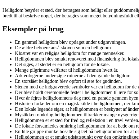
Helligdom betyder et sted, der betragtes som helligt eller guddommeli
bredt til at beskrive noget, der betragtes som meget betydningsfuldt ell
Eksempler på brug
En gammel helligdom blev opdaget under udgravningen.
De ældre beboere anså skoven som en helligdom.
Klostret var en religiøs helligdom for mange mennesker.
Helligdommen blev smukt renoveret med finansiering fra lokal
Det siges, at stedet er en helligdom for de lokale.
Mange pilgrimme valfarter til helligdommen hvert år.
Arkæologerne undersøgte ruinerne af den gamle helligdom.
En storslået helligdom blev opført til ære for gudinden.
Stenen med de indgraverede symboler var en helligdom for de 
Der blev holdt ceremonielle fester i helligdommen til ære for s
Hver år fejres helligdommens dag med en parade gennem byen
Historien fortæller om en magisk kilde i helligdommen, der kun
Den lokale legende siger, at helligdommen er beskyttet af ånder 
Mystikken omkring helligdommen tiltrækker mange nysgerrige
Helligdommen er et sted for fred og refleksion i en travl verden
De lokale forsamledes omkring helligdommen for at bede om reg
En lille gruppe munke bosatte sig tæt på helligdommen for at op
Helligdommen er et smukt udsigtspunkt over den omkringliggen