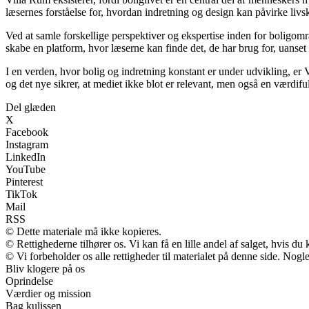
læsernes forståelse for, hvordan indretning og design kan påvirke livsk
Ved at samle forskellige perspektiver og ekspertise inden for boligomr
skabe en platform, hvor læserne kan finde det, de har brug for, uanset 
I en verden, hvor bolig og indretning konstant er under udvikling, er
og det nye sikrer, at mediet ikke blot er relevant, men også en værdif
Del glæden
X
Facebook
Instagram
LinkedIn
YouTube
Pinterest
TikTok
Mail
RSS
© Dette materiale må ikke kopieres.
© Rettighederne tilhører os. Vi kan få en lille andel af salget, hvis d
© Vi forbeholder os alle rettigheder til materialet på denne side. Nog
Bliv klogere på os
Oprindelse
Værdier og mission
Bag kulissen