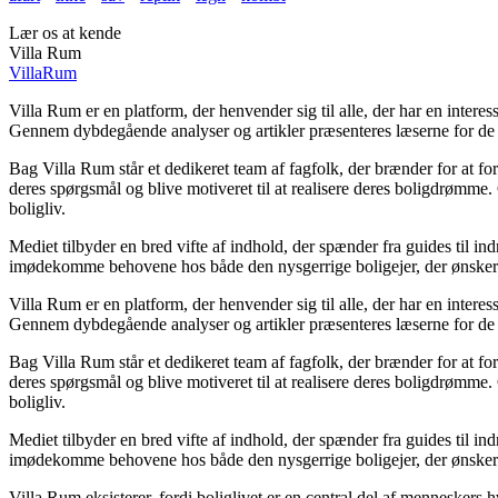
Lær os at kende
Villa Rum
Villa
Rum
Villa Rum er en platform, der henvender sig til alle, der har en intere
Gennem dybdegående analyser og artikler præsenteres læserne for de n
Bag Villa Rum står et dedikeret team af fagfolk, der brænder for at for
deres spørgsmål og blive motiveret til at realisere deres boligdrømme
boligliv.
Mediet tilbyder en bred vifte af indhold, der spænder fra guides til in
imødekomme behovene hos både den nysgerrige boligejer, der ønsker at 
Villa Rum er en platform, der henvender sig til alle, der har en intere
Gennem dybdegående analyser og artikler præsenteres læserne for de n
Bag Villa Rum står et dedikeret team af fagfolk, der brænder for at for
deres spørgsmål og blive motiveret til at realisere deres boligdrømme
boligliv.
Mediet tilbyder en bred vifte af indhold, der spænder fra guides til in
imødekomme behovene hos både den nysgerrige boligejer, der ønsker at 
Villa Rum eksisterer, fordi boliglivet er en central del af menneskers