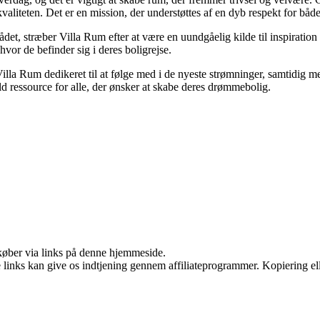
valiteten. Det er en mission, der understøttes af en dyb respekt for båd
ådet, stræber Villa Rum efter at være en uundgåelig kilde til inspiration
hvor de befinder sig i deres boligrejse.
 Villa Rum dedikeret til at følge med i de nyeste strømninger, samtidig
uld ressource for alle, der ønsker at skabe deres drømmebolig.
u køber via links på denne hjemmeside.
le links kan give os indtjening gennem affiliateprogrammer. Kopiering ell