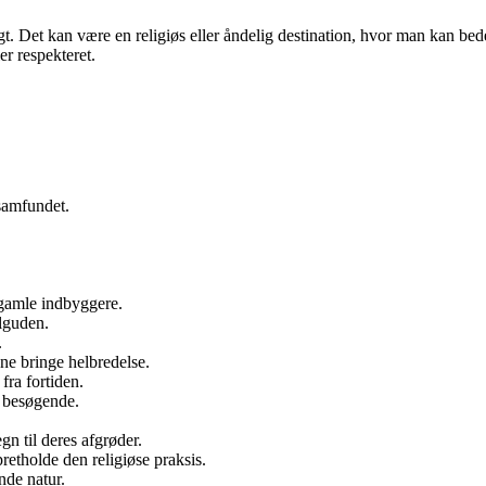
gt. Det kan være en religiøs eller åndelig destination, hvor man kan bed
er respekteret.
samfundet.
gamle indbyggere.
olguden.
.
ne bringe helbredelse.
fra fortiden.
 besøgende.
.
n til deres afgrøder.
retholde den religiøse praksis.
de natur.