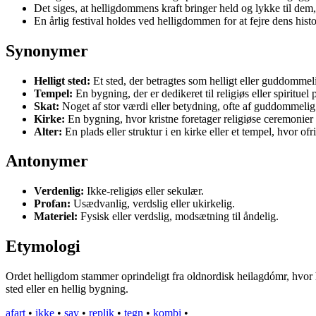
Det siges, at helligdommens kraft bringer held og lykke til dem
En årlig festival holdes ved helligdommen for at fejre dens hist
Synonymer
Helligt sted:
Et sted, der betragtes som helligt eller guddommeli
Tempel:
En bygning, der er dedikeret til religiøs eller spirituel 
Skat:
Noget af stor værdi eller betydning, ofte af guddommelig
Kirke:
En bygning, hvor kristne foretager religiøse ceremonier 
Alter:
En plads eller struktur i en kirke eller et tempel, hvor ofr
Antonymer
Verdenlig:
Ikke-religiøs eller sekulær.
Profan:
Usædvanlig, verdslig eller ukirkelig.
Materiel:
Fysisk eller verdslig, modsætning til åndelig.
Etymologi
Ordet helligdom stammer oprindeligt fra oldnordisk heilagdómr, hvor he
sted eller en hellig bygning.
afart
•
ikke
•
sav
•
replik
•
tegn
•
kombi
•