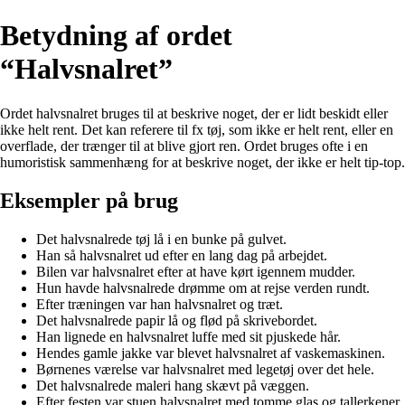
Betydning af ordet
“Halvsnalret”
Ordet halvsnalret bruges til at beskrive noget, der er lidt beskidt eller
ikke helt rent. Det kan referere til fx tøj, som ikke er helt rent, eller en
overflade, der trænger til at blive gjort ren. Ordet bruges ofte i en
humoristisk sammenhæng for at beskrive noget, der ikke er helt tip-top.
Eksempler på brug
Det halvsnalrede tøj lå i en bunke på gulvet.
Han så halvsnalret ud efter en lang dag på arbejdet.
Bilen var halvsnalret efter at have kørt igennem mudder.
Hun havde halvsnalrede drømme om at rejse verden rundt.
Efter træningen var han halvsnalret og træt.
Det halvsnalrede papir lå og flød på skrivebordet.
Han lignede en halvsnalret luffe med sit pjuskede hår.
Hendes gamle jakke var blevet halvsnalret af vaskemaskinen.
Børnenes værelse var halvsnalret med legetøj over det hele.
Det halvsnalrede maleri hang skævt på væggen.
Efter festen var stuen halvsnalret med tomme glas og tallerkener.