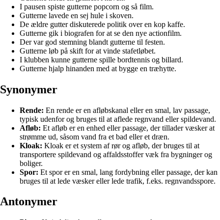
I pausen spiste gutterne popcorn og så film.
Gutterne lavede en sej hule i skoven.
De ældre gutter diskuterede politik over en kop kaffe.
Gutterne gik i biografen for at se den nye actionfilm.
Der var god stemning blandt gutterne til festen.
Gutterne løb på skift for at vinde stafetløbet.
I klubben kunne gutterne spille bordtennis og billard.
Gutterne hjalp hinanden med at bygge en træhytte.
Synonymer
Rende:
En rende er en afløbskanal eller en smal, lav passage,
typisk udenfor og bruges til at aflede regnvand eller spildevand.
Afløb:
Et afløb er en enhed eller passage, der tillader væsker at
strømme ud, såsom vand fra et bad eller et dræn.
Kloak:
Kloak er et system af rør og afløb, der bruges til at
transportere spildevand og affaldsstoffer væk fra bygninger og
boliger.
Spor:
Et spor er en smal, lang fordybning eller passage, der kan
bruges til at lede væsker eller lede trafik, f.eks. regnvandsspore.
Antonymer