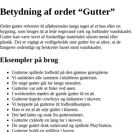
Betydning af ordet “Gutter”
Ordet gutter refererer til afløbsrender langs taget af et hus eller en
bygning, som bruges til at lede regnvand væk og forhindre vandskader.
Gutter kan være lavet af forskellige materialer såsom metal eller
plastik. Det er vigtigt at vedligeholde sine gutter for at sikre, at de
fungerer ordentligt og beskytter huset mod vandskader.
Eksempler på brug
Gutterne spillede fodbold på den grønne græsplæne.
Vi samledes alle sammen i klubbens gutterum.
De unge gutter gik tur langs stranden.
Gutterne var ude at fiske ved søen.
I weekenden mødes de gamle gutter til en øl.
Gutterne legede cowboys og indianere i skoven.
Vi heppede på gutterne til fodboldkampen.
Han er en af de seje gutter i klassen.
Der lød latter og snak fra gutterummet.
Gutterne cyklede en lang tur i skoven.
De unge gutter drak sodavand og spillede PlayStation.
Gutterne holdt en grillfest i haven.